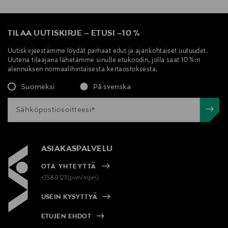
TILAA UUTISKIRJE
–
ETUSI
–
10 %
Uutiskirjeestämme löydät parhaat edut ja ajankohtaiset uutuudet.
Uutena tilaajana lähetämme sinulle etukoodin, jolla saat 10 %:n
alennuksen normaalihintaisesta kertaostoksesta.
Suomeksi
På svenska
ASIAKASPALVELU
OTA YHTEYTTÄ
+358 9 1211(pvm/mpm)
USEIN KYSYTTYÄ
ETUJEN EHDOT