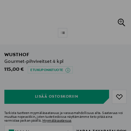
WUSTHOF
Gourmet-pihviveitset 4 kpl
Original Price
115,00 €
ETUKUPONKITUOTE
null
null
LISÄÄ OSTOSKORIIN
Tarkista tuotteen myymäläsaatavuus ja varausmahdollisuus alta. Saatavuus voi
muuttua nopeastikin, joten tuotetiedoissa näyttämämme tieto pitää aina
varmistaa paikan päällä.
Myymäläsaatavuus