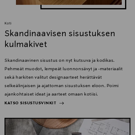
Koti
Skandinaavisen sisustuksen
kulmakivet
Skandinaavinen sisustus on nyt kutsuva ja kodikas.
Pehmeät muodot, lempeät luonnonsävyt ja -materiaalit
sekä harkiten valitut designaarteet herättävät
selkeälinjaisen ja ajattoman sisustuksen eloon. Poimi
ajankohtaiset ideat ja aarteet omaan kotiisi.
KATSO SISUSTUSVINKIT
NÄYTÄ VÄHEMMÄN
KATSO SISUSTUSVINKIT