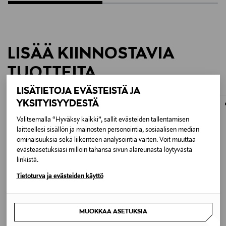
LISÄÄ KIINNOSTAVIA
TUOTTEITA
LISÄTIETOJA EVÄSTEISTÄ JA
YKSITYISYYDESTÄ
Valitsemalla “Hyväksy kaikki”, sallit evästeiden tallentamisen
laitteellesi sisällön ja mainosten personointia, sosiaalisen median
ominaisuuksia sekä liikenteen analysointia varten. Voit muuttaa
evästeasetuksiasi milloin tahansa sivun alareunasta löytyvästä
linkistä.
Tietoturva ja evästeiden käyttö
MUOKKAA ASETUKSIA
ETUKUPONKITUOTE
ETUKUPONKITUOTE
SDLR
LAGUIOLE