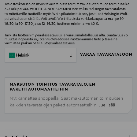
Jos ostoskorissa on myös tavarataloista toimitettavia tuotteita, on toimitusaika
3–7 arkipäivää. WOLTILLA NOPEAMMIN! Voit valita Helsingin tavaratalosta
toimitettaville tuotteille myös Wolt-pikatoimituksen, jos tilaat Helsingin Wolt-
palvelualueen sisällä. Voit tehdä Wolt-tilauksia verkkokaupassa ma–pe 10–
18.30, la 10–17.30 ja su 12–16.30, tuotteen minimiarvo 40 €.
Tarkista tuotteen myymäläsaatavuus ja varausmahdollisuus alta. Saatavuus voi
muuttua nopeastikin, joten tuotetiedoissa näyttämämme tieto pitää aina
varmistaa paikan päällä.
Myymäläsaatavuus
VARAA TAVARATALOON
Helsinki
MAKSUTON TOIMITUS TAVARATALOJEN
PAKETTIAUTOMAATTEIHIN
Nyt kannattaa shoppailla! Saat maksuttoman toimituksen
kaikkien tavaratalojen pakettiautomaatteihin.
Lue lisää