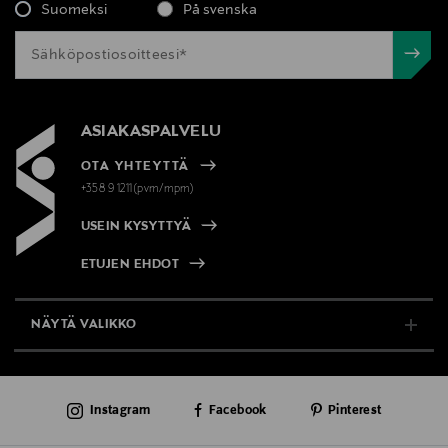
Suomeksi
På svenska
ASIAKASPALVELU
OTA YHTEYTTÄ
+358 9 1211(pvm/mpm)
USEIN KYSYTTYÄ
ETUJEN EHDOT
NÄYTÄ VALIKKO
TUKI & INFO
Instagram
Facebook
Pinterest
AJANKOHTAISTA