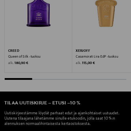
info@insanto.se
Avainsanat
hajuvesi, naisten tuoksut, ylellisyys, puuvivahteet,
Xerjoff
CREED
XERJOFF
Queen of Silk -tuoksu
Casamorati Lira EdP -tuoksu
Original Price
Original Price
alk.
alk.
180,90 €
115,00 €
TILAA UUTISKIRJE
–
ETUSI
–
10 %
Uutiskirjeestämme löydät parhaat edut ja ajankohtaiset uutuudet.
Uutena tilaajana lähetämme sinulle etukoodin, jolla saat 10 %:n
alennuksen normaalihintaisesta kertaostoksesta.