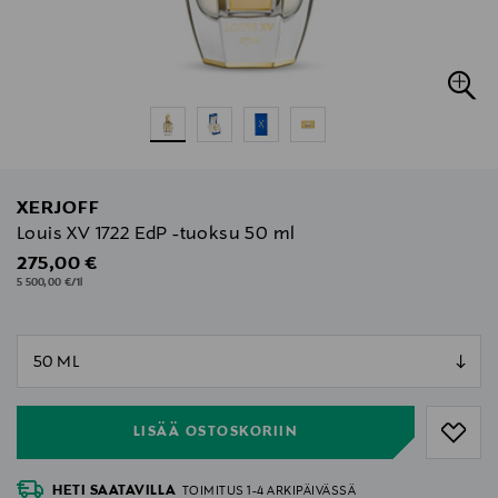
XERJOFF
Louis XV 1722 EdP -tuoksu 50 ml
Original Price
275,00 €
5 500,00 €/1l
null
null
LISÄÄ OSTOSKORIIN
HETI SAATAVILLA
TOIMITUS 1-4 ARKIPÄIVÄSSÄ