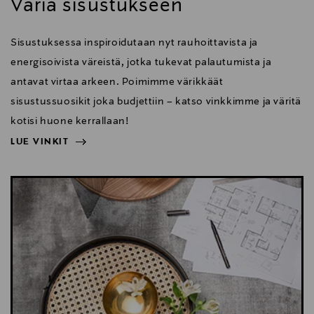
Väriä sisustukseen
Sisustuksessa inspiroidutaan nyt rauhoittavista ja
energisoivista väreistä, jotka tukevat palautumista ja
antavat virtaa arkeen. Poimimme värikkäät
sisustussuosikit joka budjettiin – katso vinkkimme ja väritä
kotisi huone kerrallaan!
LUE VINKIT
NÄYTÄ VÄHEMMÄN
LUE VINKIT