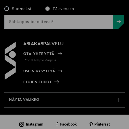
Suomeksi
På svenska
ASIAKASPALVELU
OTA YHTEYTTÄ
+358 9 1211(pvm/mpm)
USEIN KYSYTTYÄ
ETUJEN EHDOT
NÄYTÄ VALIKKO
TUKI & INFO
Instagram
Facebook
Pinterest
AJANKOHTAISTA