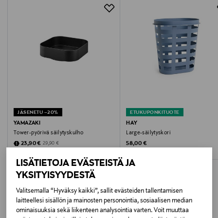
Materiaali
osoitteeseen.
Jauhemaalattu teräs, ABS-hartsi, silikoni
Väri
BLACK
Koko
L 11.6 x W 16 x H 10 cm
JÄSENETU –20%
ETUKUPONKITUOTE
Valmistusmaa
YAMAZAKI
HAY
Tower-pyörivä säilytyskulho
Large-säilytyskori
Kiina
Discounted Price
Original Price
Original Price
23,90 €
58,00 €
29,90 €
Valmistajan tuotenumero
LISÄTIETOJA EVÄSTEISTÄ JA
YKSITYISYYDESTÄ
YZ-1872
Valitsemalla “Hyväksy kaikki”, sallit evästeiden tallentamisen
Valmistaja
laitteellesi sisällön ja mainosten personointia, sosiaalisen median
ominaisuuksia sekä liikenteen analysointia varten. Voit muuttaa
Mastermark Brands Oy