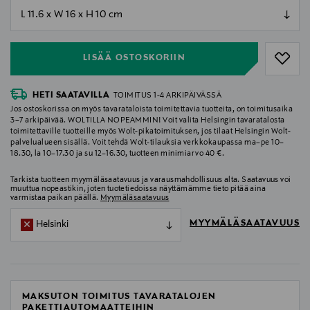
null
null
LISÄÄ OSTOSKORIIN
HETI SAATAVILLA
TOIMITUS 1-4 ARKIPÄIVÄSSÄ
Jos ostoskorissa on myös tavarataloista toimitettavia tuotteita, on toimitusaika
3–7 arkipäivää. WOLTILLA NOPEAMMIN! Voit valita Helsingin tavaratalosta
toimitettaville tuotteille myös Wolt-pikatoimituksen, jos tilaat Helsingin Wolt-
palvelualueen sisällä. Voit tehdä Wolt-tilauksia verkkokaupassa ma–pe 10–
18.30, la 10–17.30 ja su 12–16.30, tuotteen minimiarvo 40 €.
Tarkista tuotteen myymäläsaatavuus ja varausmahdollisuus alta. Saatavuus voi
muuttua nopeastikin, joten tuotetiedoissa näyttämämme tieto pitää aina
varmistaa paikan päällä.
Myymäläsaatavuus
MYYMÄLÄSAATAVUUS
Helsinki
MAKSUTON TOIMITUS TAVARATALOJEN
PAKETTIAUTOMAATTEIHIN