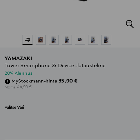
YAMAZAKI
Tower Smartphone & Device -latausteline
20% Alennus
Discounted Price
35,90 €
MyStockmann-hinta
Original Price
44,90 €
Norm.
Valitse
Väri