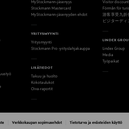
MyStockmann-jäsenyys
Visitor discoun
Stockmann Mastercard
Förmån för turi
MyStockmann-jäsenyyden ehdot
游客享受九折
ビジターディ
YRITYSMYYNTI
n
LINDEX GROU
Yritysmyynti
Stockmann Pro -yrityslahjakauppa
Lindex Group
Media
Työpaikat
LISÄTIEDOT
uustyö
Takuu ja huolto
Kokotaulukot
e
Oiva-raportit
ste
Verkkokaupan sopimusehdot
Tietoturva ja evästeiden käyttö