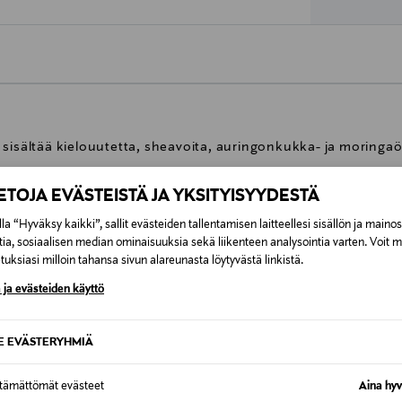
sisältää kielouutetta, sheavoita, auringonkukka- ja moringaöljy
IETOJA EVÄSTEISTÄ JA YKSITYISYYDESTÄ
ihon pehmeäksi ja sileäksi.
la “Hyväksy kaikki”, sallit evästeiden tallentamisen laitteellesi sisällön ja maino
tia, sosiaalisen median ominaisuuksia sekä liikenteen analysointia varten. Voit 
a.
uksiasi milloin tahansa sivun alareunasta löytyvästä linkistä.
oksu jossa mukana päärynää, liljaa ja freesiaa yhdistettynä samettis
 ja evästeiden käyttö
SE EVÄSTERYHMIÄ
156019888
Sisältää jopa 95% luonnollisia 
ttämättömät evästeet
Aina hyv