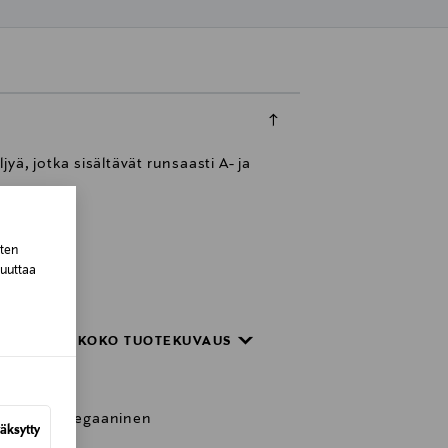
ä, jotka sisältävät runsaasti A- ja
sten
muuttaa
een myskiin.
LUE KOKO TUOTEKUVAUS
ainesosia. Vegaaninen
äksytty