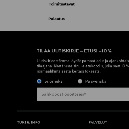
Toimitustavat
Nouto tavaratalosta
Palautus
Meille on hyvin tärkeää, että olet tyytyvä
Toimitus automaattiin tai noutopisteeseen
Kosmetiikka- ja luontaistuotepakkaukset tu
Avattua tuotetta ei voi palauttaa.
Kotiinkuljetus
TILAA UUTISKIRJE
–
ETUSI
–
10 %
LUE TARKEMMAT PALAUTUSOHJEET
Uutiskirjeestämme löydät parhaat edut ja ajankohtai
Pikatoimitus Wolt
tilaajana lähetämme sinulle etukoodin, jolla saat 10 
normaalihintaisesta kertaostoksesta.
Suomeksi
På svenska
TUKI & INFO
PALVELUT