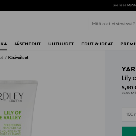
Lue lisää MyStockmann-jäsenyydestä
täältä
KKA
JÄSENEDUT
UUTUUDET
EDUT & IDEAT
PREMI
eet
Käsivoiteet
YAR
Lily
Origin
5,90 
59,00 €/1
n
100 
n