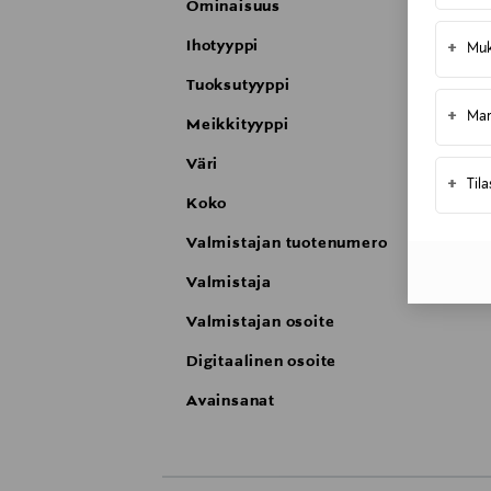
Ominaisuus
Ihotyyppi
+
Muk
Tuoksutyyppi
+
Mar
Meikkityyppi
Väri
+
Til
Koko
Valmistajan tuotenumero
Valmistaja
Valmistajan osoite
Digitaalinen osoite
Avainsanat