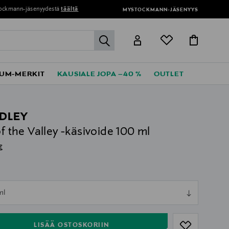
MYSTOCKMANN-JÄSENYYS
label.header.go
UM-MERKIT
KAUSIALE JOPA –40 %
OUTLET
DLEY
 of the Valley -käsivoide 100 ml
al Price
€
l
ull
ml
ull
LISÄÄ OSTOSKORIIN