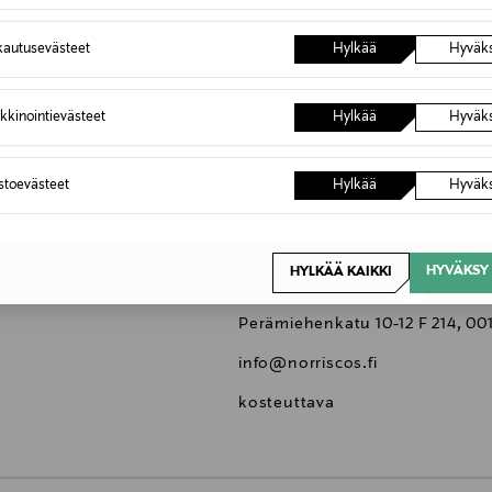
Vegaaninen
Kaikki ihotyypit
autusevästeet
Hylkää
Hyväk
Kukkainen tuoksu
kkinointievästeet
Hylkää
Hyväk
Voidemainen
NOCOL
astoevästeet
Hylkää
Hyväk
100 ml
Y7410061-6
HYVÄKSY 
HYLKÄÄ KAIKKI
Norris Cosmetics Oy
Perämiehenkatu 10-12 F 214, 001
info@norriscos.fi
kosteuttava