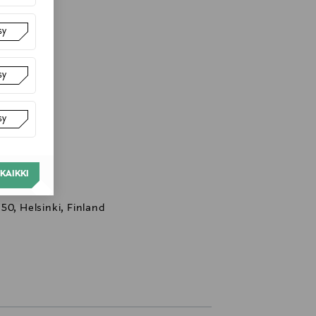
sy
sy
sy
KAIKKI
50, Helsinki, Finland