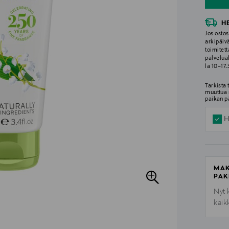
H
Jos ostos
arkipäiv
toimitett
palvelua
la 10–17
Tarkista
muuttua 
paikan p
H
MAK
PAK
Nyt 
kaik