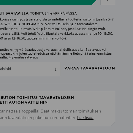
ETI SAATAVILLA
TOIMITUS 1-4 ARKIPÄIVÄSSÄ
korissa on myös tavarataloista toimitettavia tuotteita, on toimitusaika 3–7
ää. WOLTILLA NOPEAMMIN! Voit valita Helsingin tavaratalosta
aville tuotteille myös Wolt-pikatoimituksen, jos tilaat Helsingin Wolt-
lueen sisällä. Voit tehdä Wolt-tilauksia verkkokaupassa ma–pe 10–18.30,
.30 ja su 12–16.30, tuotteen minimiarvo 40 €.
 tuotteen myymäläsaatavuus ja varausmahdollisuus alta. Saatavuus voi
nopeastikin, joten tuotetiedoissa näyttämämme tieto pitää aina varmistaa
äällä.
Myymäläsaatavuus
VARAA TAVARATALOON
elsinki
SUTON TOIMITUS TAVARATALOJEN
ETTIAUTOMAATTEIHIN
kannattaa shoppailla! Saat maksuttoman toimituksen
kien tavaratalojen pakettiautomaatteihin.
Lue lisää