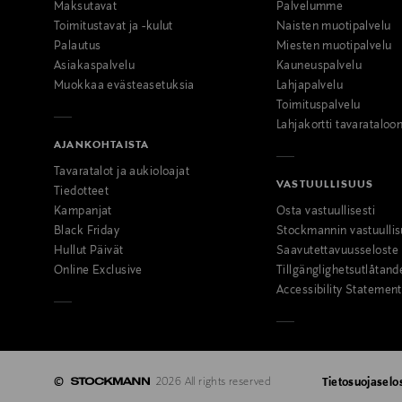
Maksutavat
Palvelumme
Toimitustavat ja -kulut
Naisten muotipalvelu
Palautus
Miesten muotipalvelu
Asiakaspalvelu
Kauneuspalvelu
Muokkaa evästeasetuksia
Lahjapalvelu
Toimituspalvelu
Lahjakortti tavarataloo
AJANKOHTAISTA
Tavaratalot ja aukioloajat
VASTUULLISUUS
Tiedotteet
Kampanjat
Osta vastuullisesti
Black Friday
Stockmannin vastuullis
Hullut Päivät
Saavutettavuusseloste
Online Exclusive
Tillgänglighetsutlåtand
Accessibility Statement
©
2026 All rights reserved
Tietosuojaselo