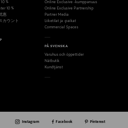
t 10 %
Online Exclusive -kumppanuus
ster 10 %
Online Exclusive Partnership
优惠
Partner Media
スカウント
Liiketilat ja -paikat
Commercial Spaces
P
PÅ SVENSKA
Varuhus och öppettider
Nätbutik
Kundtjänst
Instagram
Facebook
Pinterest