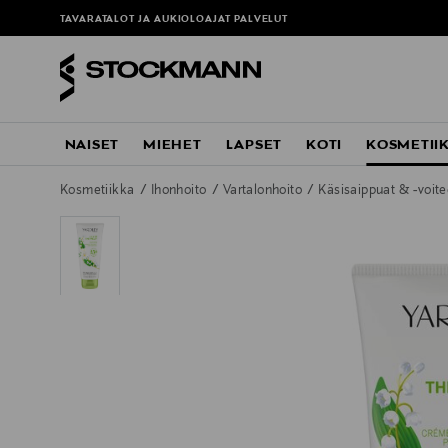
TAVARATALOT JA AUKIOLOAJAT
PALVELUT
NAISET
MIEHET
LAPSET
KOTI
KOSMETII
Kosmetiikka
Ihonhoito
Vartalonhoito
Käsisaippuat & -voit