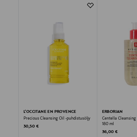
L'OCCITANE EN PROVENCE
ERBORIAN
Precious Cleansing Oil -puhdistusöljy
Centella Cleansing 
180 ml
Original Price
30,50 €
Original Price
36,00 €