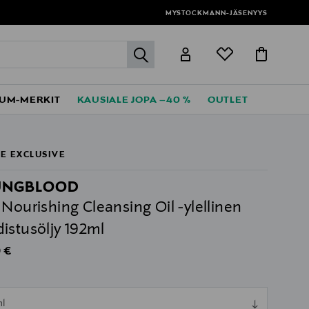
MYSTOCKMANN-JÄSENYYS
label.header.go
UM-MERKIT
KAUSIALE JOPA –40 %
OUTLET
E EXCLUSIVE
UNGBLOOD
 Nourishing Cleansing Oil -ylellinen
istusöljy 192ml
al Price
 €
ull
ml