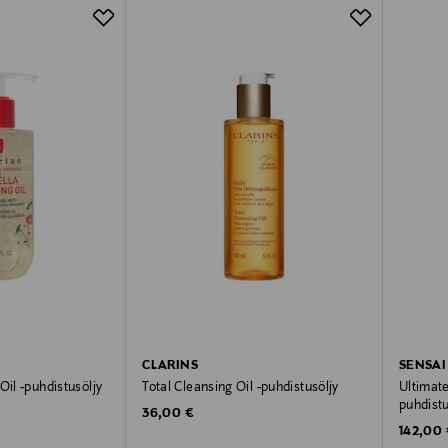
CLARINS
SENSAI
Oil -puhdistusöljy
Total Cleansing Oil -puhdistusöljy
Ultimate
puhdistu
Original Price
36,00 €
Original
142,00