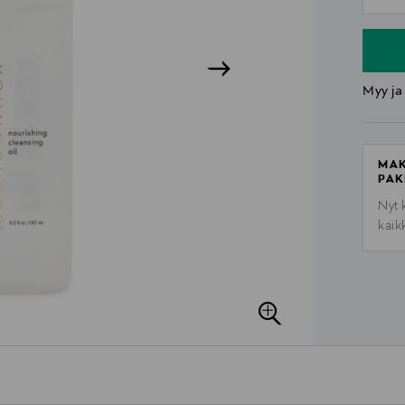
n
Myy ja
MAK
PAK
Nyt 
kaik