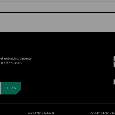
set uutuudet. Uutena
%:n alennuksen
MYSTOCKMANN
VISIT STOCK