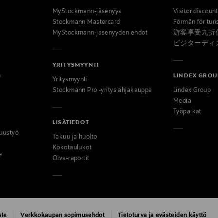
MyStockmann-jäsenyys
Visitor discoun
Stockmann Mastercard
Förmån för turi
MyStockmann-jäsenyyden ehdot
游客享受九折
ビジターディ
YRITYSMYYNTI
n
LINDEX GROU
Yritysmyynti
Stockmann Pro -yrityslahjakauppa
Lindex Group
Media
Työpaikat
LISÄTIEDOT
uustyö
Takuu ja huolto
Kokotaulukot
e
Oiva-raportit
ste
Verkkokaupan sopimusehdot
Tietoturva ja evästeiden käyttö