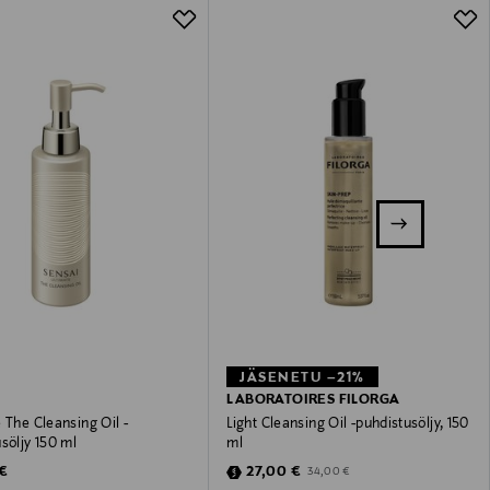
JÄSENETU –21%
LABORATOIRES FILORGA
 The Cleansing Oil -
Light Cleansing Oil -puhdistusöljy, 150
söljy 150 ml
ml
 Price
Discounted Price
Original Price
 €
27,00 €
34,00 €