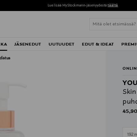
Lue lisää MyStockmann-jäsenyydestä
täältä
KKA
JÄSENEDUT
UUTUUDET
EDUT & IDEAT
PREMI
distus
ONLIN
YO
Skin
puhd
Origin
45,90
n
192 