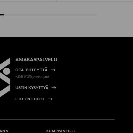
ASIAKASPALVELU
OTA YHTEYTTÄ
+358 9 1211(pvm/mpm)
USEIN KYSYTTYÄ
ETUJEN EHDOT
MANN
KUMPPANEILLE