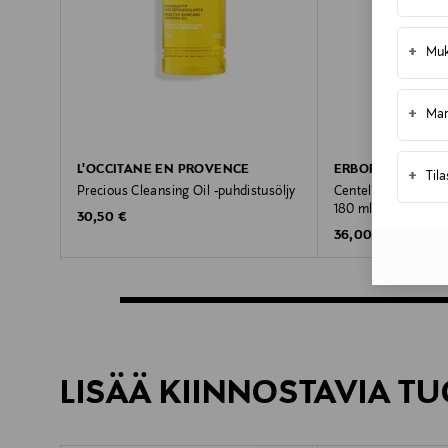
+
Muk
+
Mar
L'OCCITANE EN PROVENCE
ERBORIAN
+
Til
Precious Cleansing Oil -puhdistusöljy
Centella Cleansing 
180 ml
Original Price
30,50 €
Original Price
36,00 €
LISÄÄ KIINNOSTAVIA TU