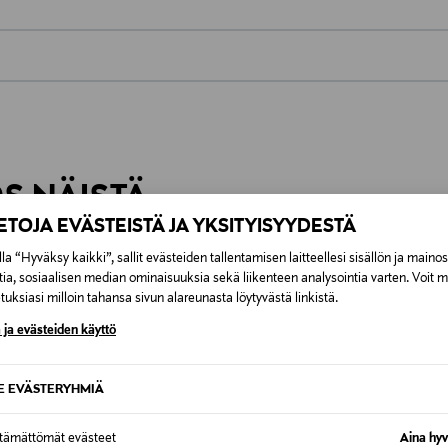
 ja plastiikkakirurgien kanssa puoltaa sekä sarjan ihonhoito- 
en kauneusoperaatioiden jälkeen käytettäviksi.
nesosat, palmuöljy, lisätyt hajusteet, synteettiset väri- & säi
0,00 € – 4,90 €
aikapähkinän uute, gluteiini, lanoliini, talkki, urea, triklosaan
iinijohdannaiset, BHT (Butylated Hydroxytoluene), PVP/VA Co
inen tilaukseesi. Voit palauttaa tilaamasi tuotteen 30 vuorokauden ku
Näet lopullisen toimituskulun tila
lee palauttaa avaamattomissa alkuperäispakkauksissaan ja palautetta
ÖS NÄISTÄ
IETOJA EVÄSTEISTÄ JA YKSITYISYYDESTÄ
la “Hyväksy kaikki”, sallit evästeiden tallentamisen laitteellesi sisällön ja maino
tia, sosiaalisen median ominaisuuksia sekä liikenteen analysointia varten. Voit 
uksiasi milloin tahansa sivun alareunasta löytyvästä linkistä.
 ja evästeiden käyttö
SE EVÄSTERYHMIÄ
ttämättömät evästeet
Aina hyv