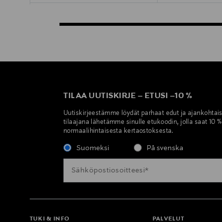
TILAA UUTISKIRJE
–
ETUSI
–
10 %
Uutiskirjeestämme löydät parhaat edut ja ajankohtai
tilaajana lähetämme sinulle etukoodin, jolla saat 10 
normaalihintaisesta kertaostoksesta.
Suomeksi
På svenska
TUKI & INFO
PALVELUT