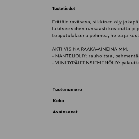
Tuotetiedot
Erittäin ravitseva, silkkinen öljy jok
lukitsee siihen runsaasti kosteutta j
Lopputuloksena pehmeä, heleä ja kosteu
AKTIIVISINA RAAKA-AINEINA MM:
- MANTELIÖLJY: rauhoittaa, pehmentää ja
- VIINIRYPÄLEENSIEMENÖLJY: palauttaa i
ihon epätasaista sävyä, vaalentaa hyp
-VÄRISAFLORINSIEMENÖLJY: ravitsee, h
- AURINGONKUKANSIEMENÖLJY: pehmentä
Tuotenumero
KÄYTTÖ: Ota 1-2 pumppausta öljyä kämme
Koko
Tehosta puhdistusrutiiniasi käyttämällä
ja kasvovoiteella / -öljyllä.
Avainsanat
YOUNGBLOOD:n ihonhoitotuotteissa av
parhaita ainesosia ja minimoidaan iho
sarjalle tunnusomainen, luksusmainen k