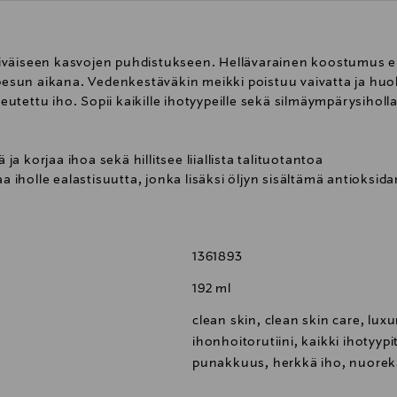
apäiväiseen kasvojen puhdistukseen. Hellävarainen koostumus e
o pesun aikana. Vedenkestäväkin meikki poistuu vaivatta ja hu
tettu iho. Sopii kaikille ihotyypeille sekä silmäympärysiholla
 korjaa ihoa sekä hillitsee liiallista talituotantoa
holle ealastisuutta, jonka lisäksi öljyn sisältämä antioksida
erpigmentaatiota sekä auttaa häivyttämään auringon aiheuttam
eleyttää ihoa ja vaalentaa hyperpigmentaatiota
ä, kosteuttaa ja estää liiallista kosteuden haihtumista, r
1361893
nelle ja hiero se kasvojen ja kaulan iholle pyörivin liikkein.
192 ml
 saman sarjan Micellar Water With Colloidal Silver:a öljyn jälk
clean skin, clean skin care, luxu
ihonhoitorutiini, kaikki ihotyyp
ainasemassa on termi clean beauty. Tarkkaan harkituissa k
punakkuus, herkkä iho, nuorek
a mahdollisesti ärsyttävät tekijät. Luonnon raaka-ainepitoisu
äyttökokemus. Tuotteet ovat oivallisia kaikille ihotyypeille, 