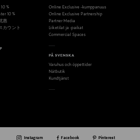
t 10 %
Online Exclusive -kumppanuus
ster 10 %
Online Exclusive Partnership
优惠
Partner Media
スカウント
Liiketilat ja -paikat
Commercial Spaces
P
PÅ SVENSKA
Varuhus och öppettider
Nätbutik
Kundtjänst
Instagram
Facebook
Pinterest