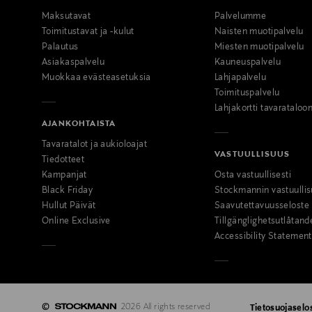
Maksutavat
Palvelumme
Toimitustavat ja -kulut
Naisten muotipalvelu
Palautus
Miesten muotipalvelu
Asiakaspalvelu
Kauneuspalvelu
Muokkaa evästeasetuksia
Lahjapalvelu
Toimituspalvelu
Lahjakortti tavarataloo
AJANKOHTAISTA
Tavaratalot ja aukioloajat
VASTUULLISUUS
Tiedotteet
Kampanjat
Osta vastuullisesti
Black Friday
Stockmannin vastuullis
Hullut Päivät
Saavutettavuusseloste
Online Exclusive
Tillgänglighetsutlåtand
Accessibility Statement
©
2026 All rights reserved
Tietosuojaselo