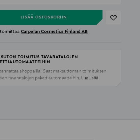
ull
LISÄÄ OSTOSKORIIN
 toimittaa
Carpelan Cosmetics Finland AB
SUTON TOIMITUS TAVARATALOJEN
ETTIAUTOMAATTEIHIN
kannattaa shoppailla! Saat maksuttoman toimituksen
kien tavaratalojen pakettiautomaatteihin.
Lue lisää