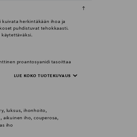
i kuivata herkintäkään ihoa ja
okoset puhdistuvat tehokkaasti.
 käytettäväksi.
nttinen proantosyanidi tasoittaa
ia vaurioita iholla
LUE KOKO TUOTEKUVAUS
auhoittaa punoitusta
 Huuhtele lämpimällä vedellä.
een. Viimeistele iho tehoseerumilla
ry, luksus, ihonhoito,
it, aikuinen iho, couperosa,
oostumuksissa käytetään vain
as iho
us maksimoidaan samalla säilyttäen
myös ongelmaihoille. Jo 1990-luvulla