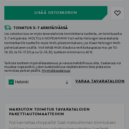
LISÄÄ OSTOSKORIIN
TOIMITUS 3–7 ARKIPÄIVÄSSÄ
Jos ostoskorissa on myös tavarataloista toimitettavia tuotteita, on toimitusaika
3–7 arkipäivää. WOLTILLA NOPEAMMIN! Voit valita Helsingin tavaratalosta
toimitettaville tuotteille myös Wolt-pikatoimituksen, jos tilaat Helsingin Wolt-
palvelualueen sisällä. Voit tehdä Wolt-tilauksia verkkokaupassa ma–pe 10–
18.30, la 10–17.30 ja su 12–16.30, tuotteen minimiarvo 40 €.
Tarkista tuotteen myymäläsaatavuus ja varausmahdollisuus alta. Saatavuus voi
muuttua nopeastikin, joten tuotetiedoissa näyttämämme tieto pitää aina
varmistaa paikan päällä.
Myymäläsaatavuus
VARAA TAVARATALOON
Helsinki
MAKSUTON TOIMITUS TAVARATALOJEN
PAKETTIAUTOMAATTEIHIN
Nyt kannattaa shoppailla! Saat maksuttoman toimituksen