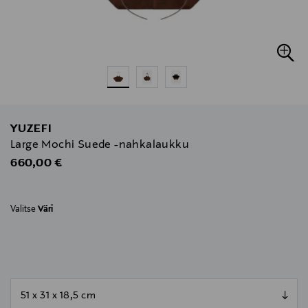
YUZEFI
Large Mochi Suede -nahkalaukku
Original Price
660,00 €
Valitse
Väri
null
null