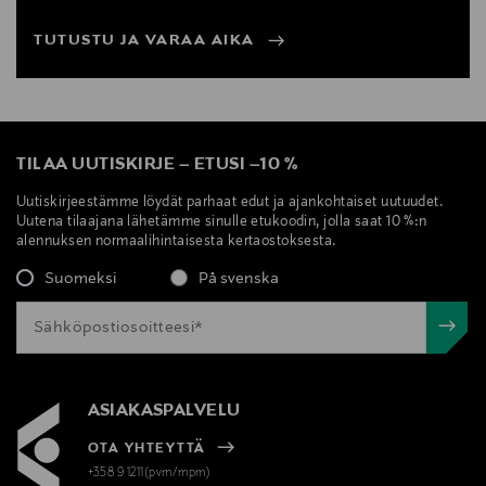
TUTUSTU JA VARAA AIKA
TILAA UUTISKIRJE
–
ETUSI
–
10 %
Uutiskirjeestämme löydät parhaat edut ja ajankohtaiset uutuudet.
Uutena tilaajana lähetämme sinulle etukoodin, jolla saat 10 %:n
alennuksen normaalihintaisesta kertaostoksesta.
Suomeksi
På svenska
ASIAKASPALVELU
OTA YHTEYTTÄ
+358 9 1211(pvm/mpm)