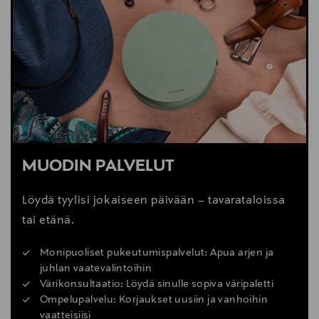
Valmistajan osoite
Live Fashion, 51-53 RIVINGTON STREET, EC2A 3QB,
London, GB
Digitaalinen osoite
contact@livefashion.net
Avainsanat
MUODIN PALVELUT
Large Mochi Suede, nahkalaukku, YUZEFI, laukku,
tote laukku, olkalaukku, mokkanahkalaukku
Löydä tyylisi jokaiseen päivään – tavarataloissa
tai etänä.
Monipuoliset pukeutumispalvelut: Apua arjen ja
juhlan vaatevalintoihin
Värikonsultaatio: Löydä sinulle sopiva väripaletti
Ompelupalvelu: Korjaukset uusiin ja vanhoihin
vaatteisiisi