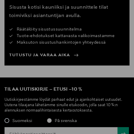
Sisusta kotisi kauniiksi ja suunnittele tilat
toimiviksi asiantuntijan avulla.
Räätälöity sisustussuunnitelma
Tuote-ehdotukset kattavasta valikoimastamme
Maksuton sisustushankintojen yhteydessä
TUTUSTU JA VARAA AIKA
TILAA UUTISKIRJE
–
ETUSI
–
10 %
Uutiskirjeestämme löydät parhaat edut ja ajankohtaiset uutuudet.
Uutena tilaajana lähetämme sinulle etukoodin, jolla saat 10 %:n
alennuksen normaalihintaisesta kertaostoksesta.
Suomeksi
På svenska