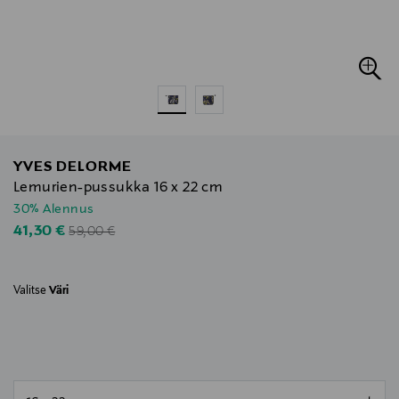
YVES DELORME
Lemurien-pussukka 16 x 22 cm
30% Alennus
Original Price
Discounted Price
41,30 €
59,00 €
Valitse
Väri
null