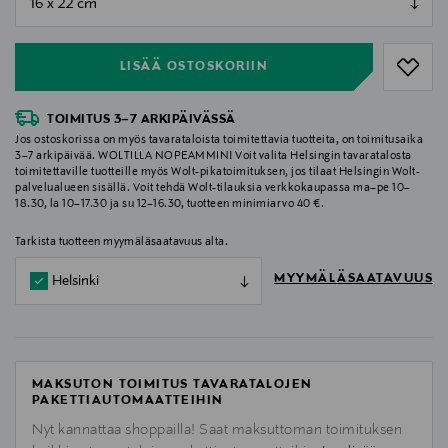
null
LISÄÄ OSTOSKORIIN
TOIMITUS 3–7 ARKIPÄIVÄSSÄ
Jos ostoskorissa on myös tavarataloista toimitettavia tuotteita, on toimitusaika
3–7 arkipäivää. WOLTILLA NOPEAMMIN! Voit valita Helsingin tavaratalosta
toimitettaville tuotteille myös Wolt-pikatoimituksen, jos tilaat Helsingin Wolt-
palvelualueen sisällä. Voit tehdä Wolt-tilauksia verkkokaupassa ma–pe 10–
18.30, la 10–17.30 ja su 12–16.30, tuotteen minimiarvo 40 €.
Tarkista tuotteen myymäläsaatavuus alta.
MYYMÄLÄSAATAVUUS
Helsinki
MAKSUTON TOIMITUS TAVARATALOJEN
PAKETTIAUTOMAATTEIHIN
Nyt kannattaa shoppailla! Saat maksuttoman toimituksen