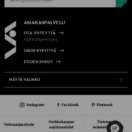
ASIAKASPALVELU
OTA YHTEYTTÄ
+358 9 1211(pvm/mpm)
USEIN KYSYTTYÄ
ETUJEN EHDOT
NÄYTÄ VALIKKO
TUKI & INFO
Instagram
Facebook
Pinterest
AJANKOHTAISTA
PALVELUT
Verkkokaupan
Tietoturva ja
Tietosuojaseloste
sopimusehdot
evästeiden käyttö