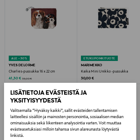
Väri
ENCRE
Koko
16 x 22 cm
ALE –30%
ETUKUPONKITUOTE
Valmistajan tuotenumero
YVES DELORME
MARIMEKKO
Charlies-pussukka 16 x 22 cm
Kaika Mini Unikko -pussukka
1060304
Discounted Price
Original Price
Original Price
41,30 €
30,00 €
59,00 €
Valmistaja
LISÄTIETOJA EVÄSTEISTÄ JA
YKSITYISYYDESTÄ
Yves Delorme S.A.
Valitsemalla “Hyväksy kaikki”, sallit evästeiden tallentamisen
Valmistajan osoite
laitteellesi sisällön ja mainosten personointia, sosiaalisen median
LISÄÄ KIINNOSTAVIA
ominaisuuksia sekä liikenteen analysointia varten. Voit muuttaa
10 rue de la Pépinière, 75008 PARIS, France
evästeasetuksiasi milloin tahansa sivun alareunasta löytyvästä
TUOTTEITA
linkistä.