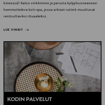
kiireessä? Katso vinkkimme ja perusta kylpyhuoneeseesi
hemmotteleva koti-spa, jossa arkiset rutiinit muuttuvat
rentouttaviksi rituaaleiksi.
LUE VINKIT
NÄYTÄ VÄHEMMÄN
LUE VINKIT
KODIN PALVELUT