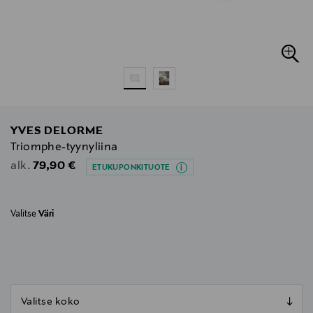
YVES DELORME
Triomphe-tyynyliina
Original Price
79,90 €
alk.
ETUKUPONKITUOTE
Valitse
Väri
null
null