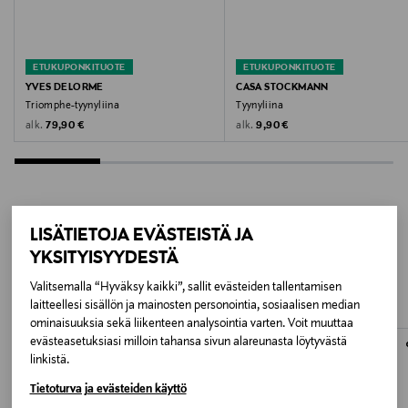
Valmistajan osoite
10 rue de la Pépinière, 75008 PARIS, France
ETUKUPONKITUOTE
ETUKUPONKITUOTE
Digitaalinen osoite
YVES DELORME
CASA STOCKMANN
Triomphe-tyynyliina
Tyynyliina
customerservice@yvesdelorme.com
Original Price
Original Price
alk.
alk.
79,90 €
9,90 €
LISÄTIETOJA EVÄSTEISTÄ JA
LISÄÄ KIINNOSTAVIA
YKSITYISYYDESTÄ
TUOTTEITA
Valitsemalla “Hyväksy kaikki”, sallit evästeiden tallentamisen
laitteellesi sisällön ja mainosten personointia, sosiaalisen median
ominaisuuksia sekä liikenteen analysointia varten. Voit muuttaa
evästeasetuksiasi milloin tahansa sivun alareunasta löytyvästä
linkistä.
Tietoturva ja evästeiden käyttö