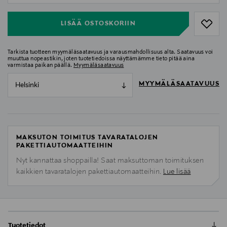
LISÄÄ OSTOSKORIIN
Tarkista tuotteen myymäläsaatavuus ja varausmahdollisuus alta. Saatavuus voi
muuttua nopeastikin, joten tuotetiedoissa näyttämämme tieto pitää aina
varmistaa paikan päällä.
Myymäläsaatavuus
MYYMÄLÄSAATAVUUS
Helsinki
MAKSUTON TOIMITUS TAVARATALOJEN
PAKETTIAUTOMAATTEIHIN
Nyt kannattaa shoppailla! Saat maksuttoman toimituksen
kaikkien tavaratalojen pakettiautomaatteihin.
Lue lisää
Tuotetiedot