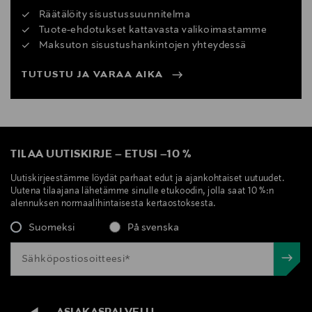
Räätälöity sisustussuunnitelma
Tuote-ehdotukset kattavasta valikoimastamme
Maksuton sisustushankintojen yhteydessä
TUTUSTU JA VARAA AIKA
TILAA UUTISKIRJE
–
ETUSI
–
10 %
Uutiskirjeestämme löydät parhaat edut ja ajankohtaiset uutuudet.
Uutena tilaajana lähetämme sinulle etukoodin, jolla saat 10 %:n
alennuksen normaalihintaisesta kertaostoksesta.
Suomeksi
På svenska