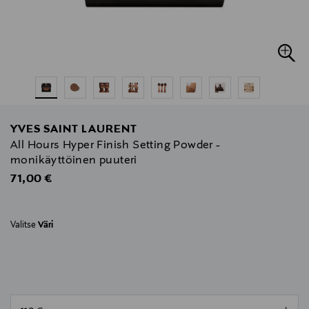
YVES SAINT LAURENT
All Hours Hyper Finish Setting Powder -
monikäyttöinen puuteri
Original Price
71,00 €
Valitse
Väri
null