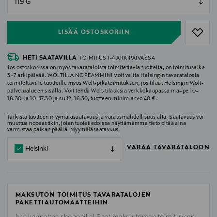
null
LISÄÄ OSTOSKORIIN
HETI SAATAVILLA
TOIMITUS 1-4 ARKIPÄIVÄSSÄ
Jos ostoskorissa on myös tavarataloista toimitettavia tuotteita, on toimitusaika
3–7 arkipäivää. WOLTILLA NOPEAMMIN! Voit valita Helsingin tavaratalosta
toimitettaville tuotteille myös Wolt-pikatoimituksen, jos tilaat Helsingin Wolt-
palvelualueen sisällä. Voit tehdä Wolt-tilauksia verkkokaupassa ma–pe 10–
18.30, la 10–17.30 ja su 12–16.30, tuotteen minimiarvo 40 €.
Tarkista tuotteen myymäläsaatavuus ja varausmahdollisuus alta. Saatavuus voi
muuttua nopeastikin, joten tuotetiedoissa näyttämämme tieto pitää aina
varmistaa paikan päällä.
Myymäläsaatavuus
VARAA TAVARATALOON
Helsinki
MAKSUTON TOIMITUS TAVARATALOJEN
PAKETTIAUTOMAATTEIHIN