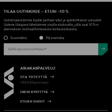
TILAA UUTISKIRJE
–
ETUSI
–
10 %
Uutiskirjeestämme löydät parhaat edut ja ajankohtaiset uutuudet.
Uutena tilaajana lähetämme sinulle etukoodin, jolla saat 10 %:n
alennuksen normaalihintaisesta kertaostoksesta.
Suomeksi
På svenska
ASIAKASPALVELU
OTA YHTEYTTÄ
+358 9 1211(pvm/mpm)
USEIN KYSYTTYÄ
ETUJEN EHDOT