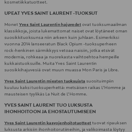
kosmetiikkatuotteet.
UPEAT YVES SAINT LAURENT -TUOKSUT
Monet
Yves Saint Laurentin hajuvedet
ovat tuoksumaailman
klassikkoja, joista lukemattomat naiset ovat löytäneet oman
suosikkituoksunsa niin arkeen kuin juhlaan. Esimerkiksi
vuonna 2014 lanseeratun Black Opium -tuoksuperheen
rock-henkinen särmikkyys vetoaa naisiin, jotka etsivät
modernia, rohkeaa ja nuorekasta vaihtoehtoa hempeille
kukkaistuoksuille. Muita Yves Saint Laurentin
suosikkihajuvesiä ovat muun muassa Mon Paris ja Libre.
Yves Saint Laurentin miesten tuoksuista
suosituimpiin
kuuluu kaksi tuoksuperhettä: metsäisen raikas L’Homme ja
mausteisen tyylikäs La Nuit de L’Homme.
YVES SAINT LAURENT TUO LUKSUSTA
IHONHOITOON JA EHOSTAUTUMISEEN
Yves Saint Laurentin kasvojenhoitotuotteet
tuovat ripauksen
luksusta arkisiin ihonhoitorutiineihin, ja valikoimasta löytyy