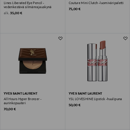
Lines Liberated Eye Pencil -
Couture Mini Clutch -luomiväripaletti
vedenkestävä silmänrajauskynä
Original Price
75,00 €
Original Price
alk.
35,00 €
YVES SAINT LAURENT
YVES SAINT LAURENT
All Hours Hyper Bronzer -
YSL LOVESHINE Lipstick -huulipuna
aurinkopuuteri
Original Price
50,00 €
Original Price
70,00 €