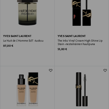
YVES SAINT LAURENT
YVES SAINT LAURENT
La Nuit de L'Homme EdT -tuoksu
The Inks Vinyl Cream High Shine Lip
Stain -nestemäinen huulipuna
Original Price
97,00 €
Original Price
51,00 €