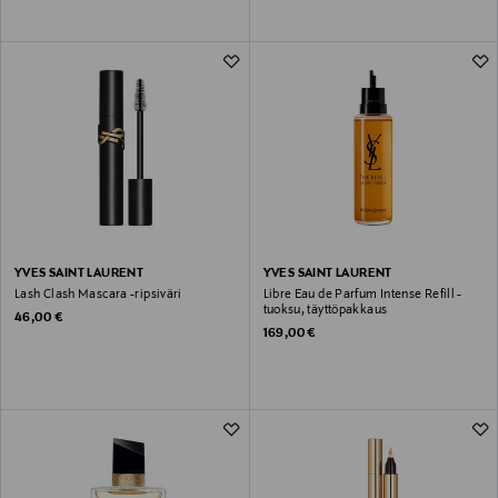
YVES SAINT LAURENT
YVES SAINT LAURENT
Lash Clash Mascara -ripsiväri
Libre Eau de Parfum Intense Refill -
tuoksu, täyttöpakkaus
Original Price
46,00 €
Original Price
169,00 €