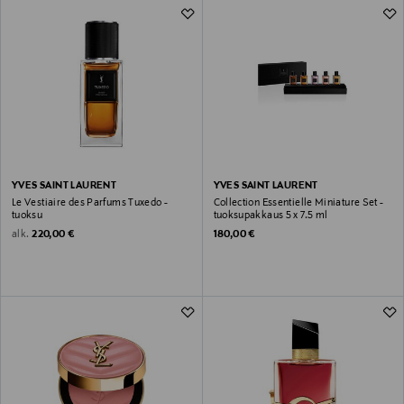
YVES SAINT LAURENT
YVES SAINT LAURENT
Le Vestiaire des Parfums Tuxedo -
Collection Essentielle Miniature Set -
tuoksu
tuoksupakkaus 5 x 7.5 ml
Original Price
Original Price
alk.
220,00 €
180,00 €