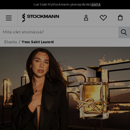
Lue lisää MyStockmann-jäsenyydestä
täältä
Menu
la
Etusivu
Yves Saint Laurent
ETSI KAIKKI
NAISET
MIEHET
LAPSET
KOTI
KOSMETIIK