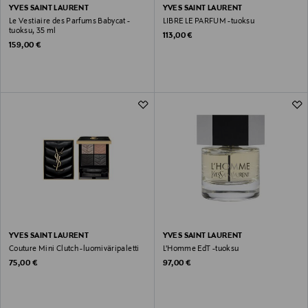
YVES SAINT LAURENT
YVES SAINT LAURENT
Le Vestiaire des Parfums Babycat -
LIBRE LE PARFUM -tuoksu
tuoksu, 35 ml
Original Price
113,00 €
Original Price
159,00 €
YVES SAINT LAURENT
YVES SAINT LAURENT
Couture Mini Clutch -luomiväripaletti
L'Homme EdT -tuoksu
Original Price
Original Price
75,00 €
97,00 €