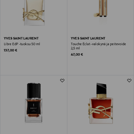
YVES SAINT LAURENT
YVES SAINT LAURENT
Libre EdP -tuoksu 50 ml
Touche Éclat -valokynä ja peitevoide
2,5 ml
Original Price
137,00 €
Original Price
47,00 €