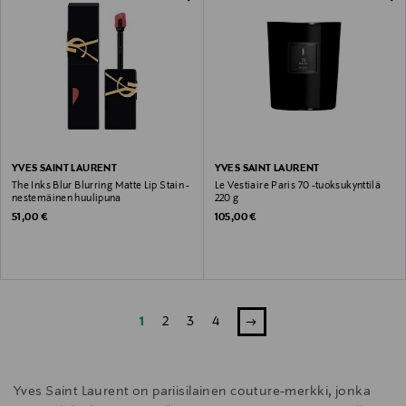
YVES SAINT LAURENT
YVES SAINT LAURENT
The Inks Blur Blurring Matte Lip Stain -
Le Vestiaire Paris 70 -tuoksukynttilä
nestemäinen huulipuna
220 g
Original Price
Original Price
51,00 €
105,00 €
1
2
3
4
Yves Saint Laurent on pariisilainen couture-merkki, jonka