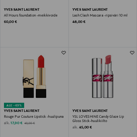
YVES SAINT LAURENT
YVES SAINT LAURENT
All Hours foundation -meikkivoide
Lash Clash Mascara -ripsiväri 10 ml
Original Price
Original Price
60,00 €
48,00 €
ALE –63%
YVES SAINT LAURENT
YVES SAINT LAURENT
Rouge Pur Couture Lipstick -huulipuna
YSL LOVESHINE Candy Glaze Lip
Gloss Stick-huulikiilto
Discounted Price
Original Price
alk.
17,90 €
49,00 €
Original Price
alk.
45,00 €