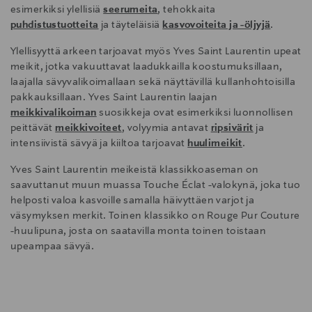
esimerkiksi ylellisiä
seerumeita
, tehokkaita
puhdistustuotteita
ja täyteläisiä
kasvovoiteita ja -öljyjä
.
Ylellisyyttä arkeen tarjoavat myös Yves Saint Laurentin upeat
meikit, jotka vakuuttavat laadukkailla koostumuksillaan,
laajalla sävyvalikoimallaan sekä näyttävillä kullanhohtoisilla
pakkauksillaan. Yves Saint Laurentin laajan
meikkivalikoiman
suosikkeja ovat esimerkiksi luonnollisen
peittävät
meikkivoiteet
, volyymia antavat
ripsivärit
ja
intensiivistä sävyä ja kiiltoa tarjoavat
huulimeikit
.
Yves Saint Laurentin meikeistä klassikkoaseman on
saavuttanut muun muassa Touche Éclat -valokynä, joka tuo
helposti valoa kasvoille samalla häivyttäen varjot ja
väsymyksen merkit. Toinen klassikko on Rouge Pur Couture
-huulipuna, josta on saatavilla monta toinen toistaan
upeampaa sävyä.