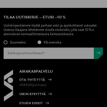
TILAA UUTISKIRJE
–
ETUSI
–
10 %
Uutiskirjeestämme löydät parhaat edut ja ajankohtaiset uutuudet.
Uutena tilaajana lähetämme sinulle etukoodin, jolla saat 10 %:n
alennuksen normaalihintaisesta kertaostoksesta.
Suomeksi
På svenska
ASIAKASPALVELU
OTA YHTEYTTÄ
+358 9 1211(pvm/mpm)
USEIN KYSYTTYÄ
ETUJEN EHDOT