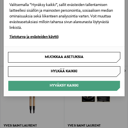
Valitsemalla “Hyväksy kaikki”, sallit evästeiden tallentamisen
laitteellesi sisällön ja mainosten personointia, sosiaalisen median
ominaisuuksia sekä liikenteen analysointia varten. Voit muuttaa
evästeasetuksiasi milloin tahansa sivun alareunasta löytyvästä
linkistä.
YVES SAINT LAURENT
YVES SAINT LAURENT
MYSLF Le Parfum -tuoksu
Libre EdP -tuoksu 30 ml
Tietoturva ja evästeiden käyttö
Original Price
Original Price
alk.
121,00 €
93,00 €
MUOKKAA ASETUKSIA
HYLKÄÄ KAIKKI
HYVÄKSY KAIKKI
YVES SAINT LAURENT
YVES SAINT LAURENT