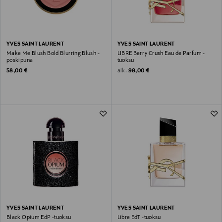
YVES SAINT LAURENT
YVES SAINT LAURENT
Make Me Blush Bold Blurring Blush -
LIBRE Berry Crush Eau de Parfum -
poskipuna
tuoksu
Original Price
Original Price
alk.
58,00 €
98,00 €
YVES SAINT LAURENT
YVES SAINT LAURENT
Black Opium EdP -tuoksu
Libre EdT -tuoksu