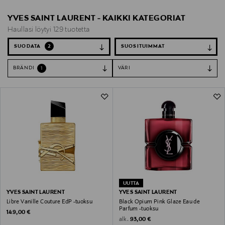
YVES SAINT LAURENT - KAIKKI KATEGORIAT
Haullasi löytyi 129 tuotetta
SUODATA
2
BRÄNDI
VÄRI
1
UUTTA
YVES SAINT LAURENT
YVES SAINT LAURENT
Libre Vanille Couture EdP -tuoksu
Black Opium Pink Glaze Eau de
Parfum -tuoksu
Original Price
149,00 €
Original Price
alk.
93,00 €