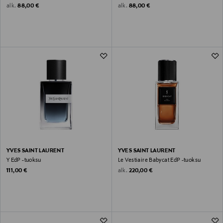
Original Price
Original Price
alk.
alk.
88,00 €
88,00 €
YVES SAINT LAURENT
YVES SAINT LAURENT
Y EdP -tuoksu
Le Vestiaire Babycat EdP -tuoksu
Original Price
Original Price
alk.
111,00 €
220,00 €