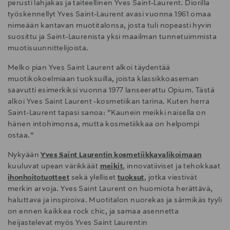
perusti lahjakas ja taiteellinen Yves Saint-Laurent. Diorilla
työskennellyt Yves Saint-Laurent avasi vuonna 1961 omaa
nimeään kantavan muotitalonsa, josta tuli nopeasti hyvin
suosittu ja Saint-Laurenista yksi maailman tunnetuimmista
muotisuunnittelijoista.
Melko pian Yves Saint Laurent alkoi täydentää
muotikokoelmiaan tuoksuilla, joista klassikkoaseman
saavutti esimerkiksi vuonna 1977 lanseerattu Opium. Tästä
alkoi Yves Saint Laurent -kosmetiikan tarina. Kuten herra
Saint-Laurent tapasi sanoa: ”Kaunein meikki naisella on
hänen intohimonsa, mutta kosmetiikkaa on helpompi
ostaa.”
Nykyään
Yves Saint Laurentin kosmetiikkavalikoimaan
kuuluvat upean värikkäät
meikit
, innovatiiviset ja tehokkaat
ihonhoitotuotteet
sekä ylelliset
tuoksut
, jotka viestivät
merkin arvoja. Yves Saint Laurent on huomiota herättävä,
haluttava ja inspiroiva. Muotitalon nuorekas ja särmikäs tyyli
on ennen kaikkea rock chic, ja samaa asennetta
heijastelevat myös Yves Saint Laurentin