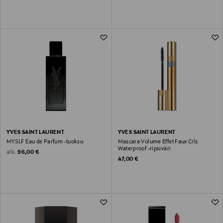
YVES SAINT LAURENT
YVES SAINT LAURENT
MYSLF Eau de Parfum -tuoksu
Mascara Volume Effet Faux Cils
Waterproof -ripsiväri
Original Price
alk.
96,00 €
Original Price
47,00 €