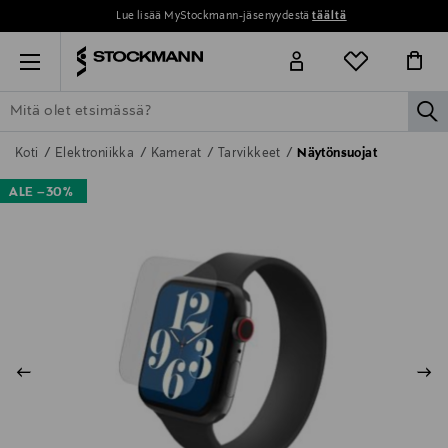
Lue lisää MyStockmann-jäsenyydestä
täältä
Menu
la
ETSI KAIKKI
NAISET
MIEHET
LAPSET
KOTI
KOSMETIIK
Koti
Elektroniikka
Kamerat
Tarvikkeet
Näytönsuojat
ALE –30%