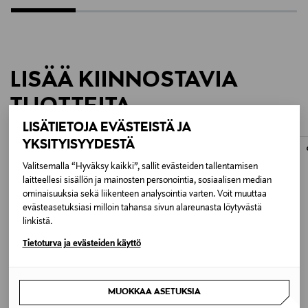
LISÄÄ KIINNOSTAVIA
TUOTTEITA
LISÄTIETOJA EVÄSTEISTÄ JA
YKSITYISYYDESTÄ
ONLINE EXCLUSIVE
Valitsemalla “Hyväksy kaikki”, sallit evästeiden tallentamisen
laitteellesi sisällön ja mainosten personointia, sosiaalisen median
ominaisuuksia sekä liikenteen analysointia varten. Voit muuttaa
evästeasetuksiasi milloin tahansa sivun alareunasta löytyvästä
linkistä.
Tietoturva ja evästeiden käyttö
MUOKKAA ASETUKSIA
JÄSENETU –21%