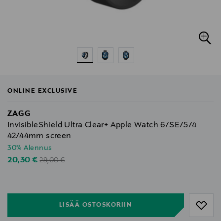
ONLINE EXCLUSIVE
ZAGG
InvisibleShield Ultra Clear+ Apple Watch 6/SE/5/4
42/44mm screen
30% Alennus
Original Price
Discounted Price
20,30 €
29,00 €
null
null
LISÄÄ OSTOSKORIIN