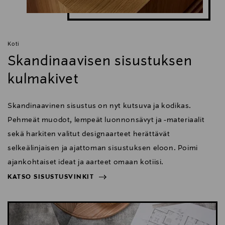
Koti
Skandinaavisen sisustuksen
kulmakivet
Skandinaavinen sisustus on nyt kutsuva ja kodikas.
Pehmeät muodot, lempeät luonnonsävyt ja -materiaalit
sekä harkiten valitut designaarteet herättävät
selkeälinjaisen ja ajattoman sisustuksen eloon. Poimi
ajankohtaiset ideat ja aarteet omaan kotiisi.
KATSO SISUSTUSVINKIT
NÄYTÄ VÄHEMMÄN
KATSO SISUSTUSVINKIT