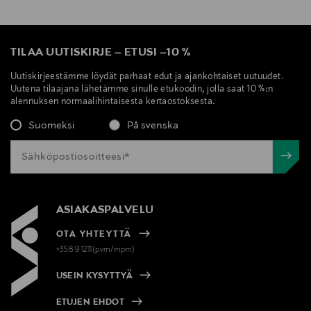
TILAA UUTISKIRJE
–
ETUSI
–
10 %
Uutiskirjeestämme löydät parhaat edut ja ajankohtaiset uutuudet.
Uutena tilaajana lähetämme sinulle etukoodin, jolla saat 10 %:n
alennuksen normaalihintaisesta kertaostoksesta.
Suomeksi
På svenska
ASIAKASPALVELU
OTA YHTEYTTÄ
+358 9 1211(pvm/mpm)
USEIN KYSYTTYÄ
ETUJEN EHDOT