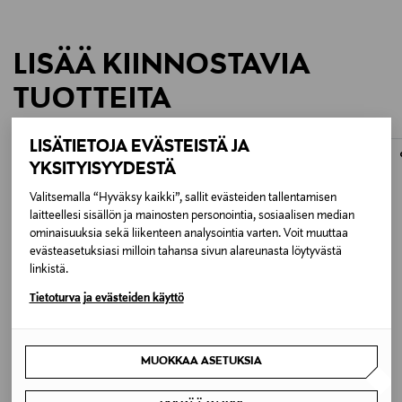
LISÄÄ KIINNOSTAVIA
TUOTTEITA
LISÄTIETOJA EVÄSTEISTÄ JA
YKSITYISYYDESTÄ
Valitsemalla “Hyväksy kaikki”, sallit evästeiden tallentamisen
laitteellesi sisällön ja mainosten personointia, sosiaalisen median
ominaisuuksia sekä liikenteen analysointia varten. Voit muuttaa
evästeasetuksiasi milloin tahansa sivun alareunasta löytyvästä
linkistä.
Tietoturva ja evästeiden käyttö
MUOKKAA ASETUKSIA
LONGCHAMP
LONGCHAMP
Le Pliage Original Shoulder L -
Le Pliage One -olkalaukku
olkalaukku