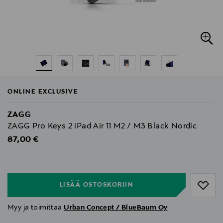
ONLINE EXCLUSIVE
ZAGG
ZAGG Pro Keys 2 iPad Air 11 M2 / M3 Black Nordic
Original Price
87,00 €
null
null
LISÄÄ OSTOSKORIIN
Myy ja toimittaa
Urban Concept / BlueBaum Oy