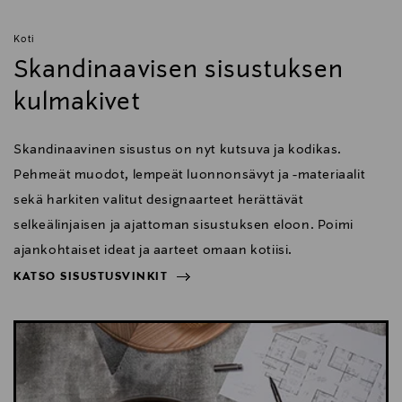
Koti
Skandinaavisen sisustuksen
kulmakivet
Skandinaavinen sisustus on nyt kutsuva ja kodikas.
Pehmeät muodot, lempeät luonnonsävyt ja -materiaalit
sekä harkiten valitut designaarteet herättävät
selkeälinjaisen ja ajattoman sisustuksen eloon. Poimi
ajankohtaiset ideat ja aarteet omaan kotiisi.
KATSO SISUSTUSVINKIT
NÄYTÄ VÄHEMMÄN
KATSO SISUSTUSVINKIT