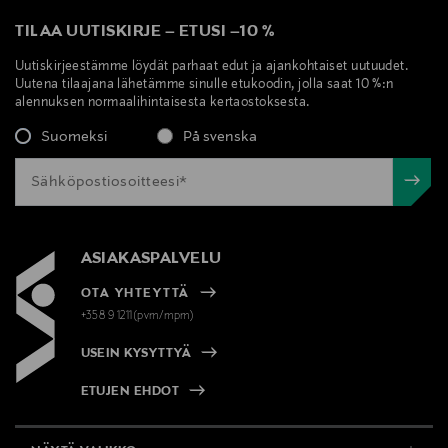
TILAA UUTISKIRJE
–
ETUSI
–
10 %
Uutiskirjeestämme löydät parhaat edut ja ajankohtaiset uutuudet.
Uutena tilaajana lähetämme sinulle etukoodin, jolla saat 10 %:n
alennuksen normaalihintaisesta kertaostoksesta.
Suomeksi
På svenska
ASIAKASPALVELU
OTA YHTEYTTÄ
+358 9 1211(pvm/mpm)
USEIN KYSYTTYÄ
ETUJEN EHDOT