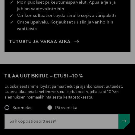
Monipuoliset pukeutumispalvelut: Apua arjen ja
juhlan vaatevalintoihin
Värikonsultaatio: Löydä sinulle sopiva väripaletti
Ompelupalvelu: Korjaukset uusiin ja vanhoihin
vaatteisiisi
TUTUSTU JA VARAA AIKA
TILAA UUTISKIRJE
–
ETUSI
–
10 %
Uutiskirjeestämme löydät parhaat edut ja ajankohtaiset uutuudet.
Uutena tilaajana lähetämme sinulle etukoodin, jolla saat 10 %:n
alennuksen normaalihintaisesta kertaostoksesta.
Suomeksi
På svenska