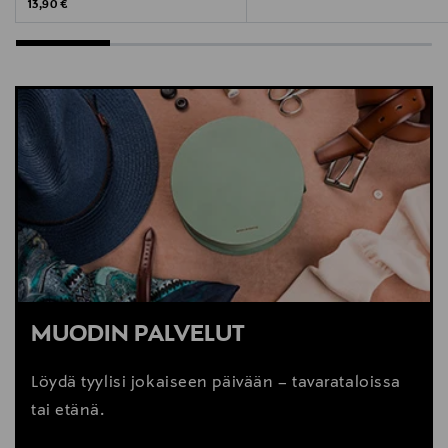
Original Price
13,90 €
MUODIN PALVELUT
Löydä tyylisi jokaiseen päivään – tavarataloissa
tai etänä.