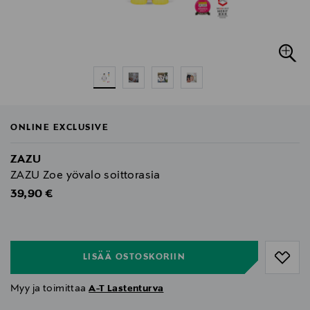
ONLINE EXCLUSIVE
ZAZU
ZAZU Zoe yövalo soittorasia
Original Price
39,90 €
null
null
LISÄÄ OSTOSKORIIN
Myy ja toimittaa
A-T Lastenturva