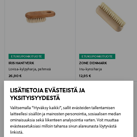
Halkaisija
8.6 cm
Tuotesarja
Inu
Väri
ETUKUPONKITUOTE
ETUKUPONKITUOTE
IRIS HANTVERK
ZONE DENMARK
BEECH
Lovisa-kylpyharja, pehmeä
Inu-kynsiharja
Original Price
Original Price
26,90 €
12,95 €
Koko
LISÄTIETOJA EVÄSTEISTÄ JA
One size
YKSITYISYYDESTÄ
Valmistusmaa
Valitsemalla “Hyväksy kaikki”, sallit evästeiden tallentamisen
laitteellesi sisällön ja mainosten personointia, sosiaalisen median
LISÄÄ KIINNOSTAVIA
Kiina
ominaisuuksia sekä liikenteen analysointia varten. Voit muuttaa
evästeasetuksiasi milloin tahansa sivun alareunasta löytyvästä
TUOTTEITA
Valmistajan tuotenumero
linkistä.