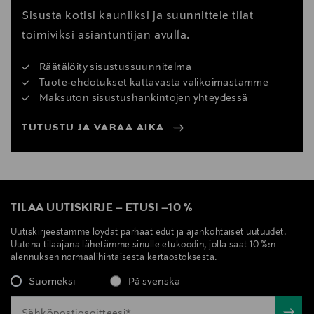
Sisusta kotisi kauniiksi ja suunnittele tilat
toimiviksi asiantuntijan avulla.
Räätälöity sisustussuunnitelma
Tuote-ehdotukset kattavasta valikoimastamme
Maksuton sisustushankintojen yhteydessä
TUTUSTU JA VARAA AIKA
TILAA UUTISKIRJE
–
ETUSI
–
10 %
Uutiskirjeestämme löydät parhaat edut ja ajankohtaiset uutuudet.
Uutena tilaajana lähetämme sinulle etukoodin, jolla saat 10 %:n
alennuksen normaalihintaisesta kertaostoksesta.
Suomeksi
På svenska