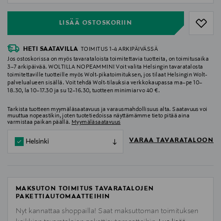
LISÄÄ OSTOSKORIIN
HETI SAATAVILLA
TOIMITUS 1-4 ARKIPÄIVÄSSÄ
Jos ostoskorissa on myös tavarataloista toimitettavia tuotteita, on toimitusaika
3–7 arkipäivää. WOLTILLA NOPEAMMIN! Voit valita Helsingin tavaratalosta
toimitettaville tuotteille myös Wolt-pikatoimituksen, jos tilaat Helsingin Wolt-
palvelualueen sisällä. Voit tehdä Wolt-tilauksia verkkokaupassa ma–pe 10–
18.30, la 10–17.30 ja su 12–16.30, tuotteen minimiarvo 40 €.
Tarkista tuotteen myymäläsaatavuus ja varausmahdollisuus alta. Saatavuus voi
muuttua nopeastikin, joten tuotetiedoissa näyttämämme tieto pitää aina
varmistaa paikan päällä.
Myymäläsaatavuus
VARAA TAVARATALOON
Helsinki
MAKSUTON TOIMITUS TAVARATALOJEN
PAKETTIAUTOMAATTEIHIN
Nyt kannattaa shoppailla! Saat maksuttoman toimituksen