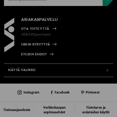
ASIAKASPALVELU
OTA YHTEYTTÄ
+358 9 1211(pvm/mpm)
USEIN KYSYTTYÄ
ETUJEN EHDOT
NÄYTÄ VALIKKO
TUKI & INFO
Instagram
Facebook
Pinterest
AJANKOHTAISTA
PALVELUT
Verkkokaupan
Tietoturva ja
Tietosuojaseloste
sopimusehdot
evästeiden käyttö