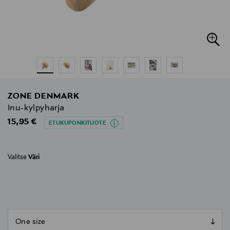
ZONE DENMARK
Inu-kylpyharja
Original Price
15,95 €
ETUKUPONKITUOTE
Valitse
Väri
null
null