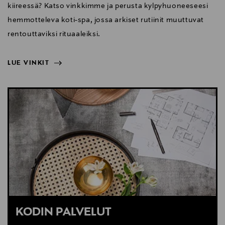
kiireessä? Katso vinkkimme ja perusta kylpyhuoneeseesi
hemmotteleva koti-spa, jossa arkiset rutiinit muuttuvat
rentouttaviksi rituaaleiksi.
LUE VINKIT
NÄYTÄ VÄHEMMÄN
LUE VINKIT
KODIN PALVELUT