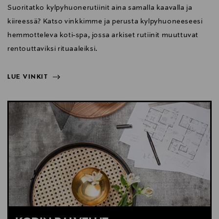
Suoritatko kylpyhuonerutiinit aina samalla kaavalla ja
kiireessä? Katso vinkkimme ja perusta kylpyhuoneeseesi
hemmotteleva koti-spa, jossa arkiset rutiinit muuttuvat
rentouttaviksi rituaaleiksi.
LUE VINKIT
NÄYTÄ VÄHEMMÄN
LUE VINKIT