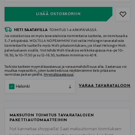
LISÄÄ OSTOSKORIIN
HETI SAATAVILLA
TOIMITUS 1-4 ARKIPÄIVÄSSÄ
Jos ostoskorissa on myös tavarataloista toimitettavia tuotteita, on toimitusaika
3–7 arkipäivää. WOLTILLA NOPEAMMIN! Voit valita Helsingin tavaratalosta
toimitettaville tuotteille myös Wolt-pikatoimituksen, jos tilaat Helsingin Wolt-
palvelualueen sisällä. Voit tehdä Wolt-tilauksia verkkokaupassa ma–pe 10–
18.30, la 10–17.30 ja su 12–16.30, tuotteen minimiarvo 40 €.
Tarkista tuotteen myymäläsaatavuus ja varausmahdollisuus alta. Saatavuus voi
muuttua nopeastikin, joten tuotetiedoissa näyttämämme tieto pitää aina
varmistaa paikan päällä.
Myymäläsaatavuus
VARAA TAVARATALOON
Helsinki
MAKSUTON TOIMITUS TAVARATALOJEN
PAKETTIAUTOMAATTEIHIN
Nyt kannattaa shoppailla! Saat maksuttoman toimituksen