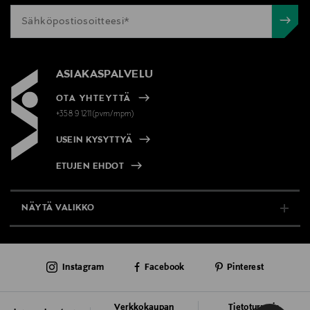
ASIAKASPALVELU
OTA YHTEYTTÄ
+358 9 1211(pvm/mpm)
USEIN KYSYTTYÄ
ETUJEN EHDOT
NÄYTÄ VALIKKO
TUKI & INFO
Instagram
Facebook
Pinterest
AJANKOHTAISTA
PALVELUT
Verkkokaupan
Tietoturva ja