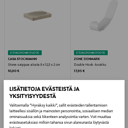
12 kpl
Väri
SILVER
Koko
12 kpl
ETUKUPONKITUOTE
ETUKUPONKITUOTE
CASA STOCKMANN
ZONE DENMARK
Valmistajan tuotenumero
Stone-saippua-alusta 9 x 12,5 x 2 cm
Double Hook -koukku
Original Price
Original Price
10,90 €
17,95 €
330535
Valmistaja
LISÄTIETOJA EVÄSTEISTÄ JA
YKSITYISYYDESTÄ
F&H Group A/S.
Valitsemalla “Hyväksy kaikki”, sallit evästeiden tallentamisen
Valmistajan osoite
laitteellesi sisällön ja mainosten personointia, sosiaalisen median
LISÄÄ KIINNOSTAVIA
ominaisuuksia sekä liikenteen analysointia varten. Voit muuttaa
Fleminggatan 20, SE-112 26 Stockholm, Sweden
evästeasetuksiasi milloin tahansa sivun alareunasta löytyvästä
TUOTTEITA