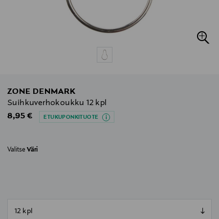
ZONE DENMARK
Suihkuverhokoukku 12 kpl
Original Price
8,95 €
ETUKUPONKITUOTE
Valitse
Väri
null
null