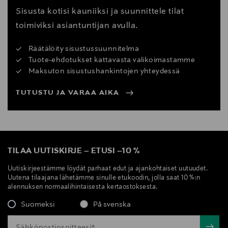
Sisusta kotisi kauniiksi ja suunnittele tilat
toimiviksi asiantuntijan avulla.
Räätälöity sisustussuunnitelma
Tuote-ehdotukset kattavasta valikoimastamme
Maksuton sisustushankintojen yhteydessä
TUTUSTU JA VARAA AIKA
TILAA UUTISKIRJE
–
ETUSI
–
10 %
Uutiskirjeestämme löydät parhaat edut ja ajankohtaiset uutuudet.
Uutena tilaajana lähetämme sinulle etukoodin, jolla saat 10 %:n
alennuksen normaalihintaisesta kertaostoksesta.
Suomeksi
På svenska