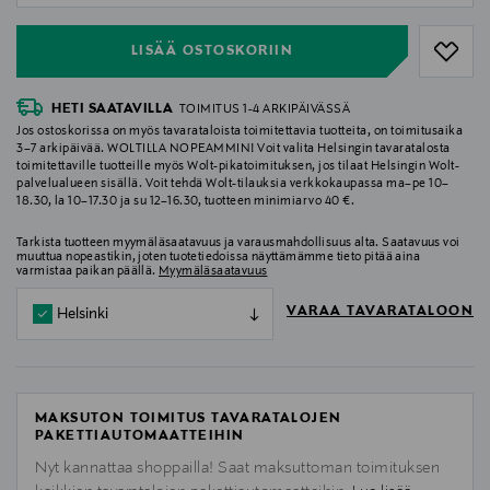
LISÄÄ OSTOSKORIIN
HETI SAATAVILLA
TOIMITUS 1-4 ARKIPÄIVÄSSÄ
Jos ostoskorissa on myös tavarataloista toimitettavia tuotteita, on toimitusaika
3–7 arkipäivää. WOLTILLA NOPEAMMIN! Voit valita Helsingin tavaratalosta
toimitettaville tuotteille myös Wolt-pikatoimituksen, jos tilaat Helsingin Wolt-
palvelualueen sisällä. Voit tehdä Wolt-tilauksia verkkokaupassa ma–pe 10–
18.30, la 10–17.30 ja su 12–16.30, tuotteen minimiarvo 40 €.
Tarkista tuotteen myymäläsaatavuus ja varausmahdollisuus alta. Saatavuus voi
muuttua nopeastikin, joten tuotetiedoissa näyttämämme tieto pitää aina
varmistaa paikan päällä.
Myymäläsaatavuus
VARAA TAVARATALOON
Helsinki
MAKSUTON TOIMITUS TAVARATALOJEN
PAKETTIAUTOMAATTEIHIN
Nyt kannattaa shoppailla! Saat maksuttoman toimituksen