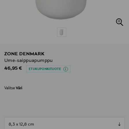
ZONE DENMARK
Ume-saippuapumppu
Original Price
46,95 €
ETUKUPONKITUOTE
Valitse
Väri
null
null