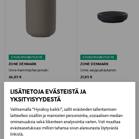
12.8 cm
Halkaisija
8.3 cm
Suunnittelija
VE2
ETUKUPONKITUOTE
ETUKUPONKITUOTE
ZONE DENMARK
ZONE DENMARK
Tuotesarja
Ume-hammasharjamuki
Ume-saippualautanen
Original Price
Original Price
24,95 €
21,95 €
Ume
LISÄTIETOJA EVÄSTEISTÄ JA
Väri
YKSITYISYYDESTÄ
WHITE
Valitsemalla “Hyväksy kaikki”, sallit evästeiden tallentamisen
laitteellesi sisällön ja mainosten personointia, sosiaalisen median
LISÄÄ KIINNOSTAVIA
Koko
ominaisuuksia sekä liikenteen analysointia varten. Voit muuttaa
evästeasetuksiasi milloin tahansa sivun alareunasta löytyvästä
TUOTTEITA
8,3 x 12,8 cm
linkistä.