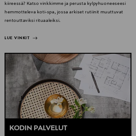
kiireessä? Katso vinkkimme ja perusta kylpyhuoneeseesi
hemmotteleva koti-spa, jossa arkiset rutiinit muuttuvat
rentouttaviksi rituaaleiksi.
LUE VINKIT
NÄYTÄ VÄHEMMÄN
LUE VINKIT
KODIN PALVELUT