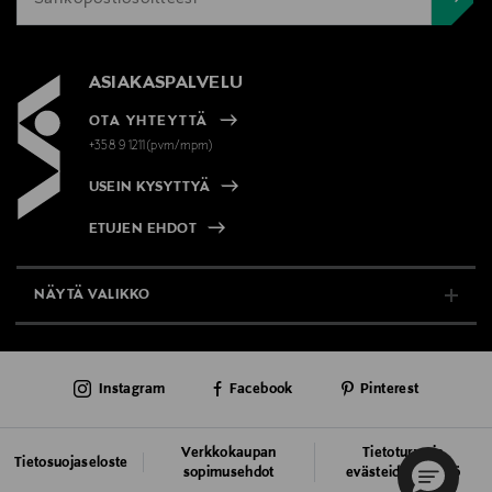
ASIAKASPALVELU
OTA YHTEYTTÄ
+358 9 1211(pvm/mpm)
USEIN KYSYTTYÄ
ETUJEN EHDOT
NÄYTÄ VALIKKO
TUKI & INFO
Instagram
Facebook
Pinterest
AJANKOHTAISTA
PALVELUT
Verkkokaupan
Tietoturva ja
Tietosuojaseloste
sopimusehdot
evästeiden käyttö