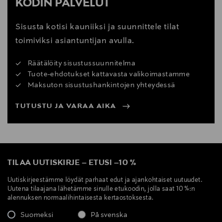
KODIN PALVELUT
Sisusta kotisi kauniiksi ja suunnittele tilat
toimiviksi asiantuntijan avulla.
Räätälöity sisustussuunnitelma
Tuote-ehdotukset kattavasta valikoimastamme
Maksuton sisustushankintojen yhteydessä
TUTUSTU JA VARAA AIKA
TILAA UUTISKIRJE
–
ETUSI
–
10 %
Uutiskirjeestämme löydät parhaat edut ja ajankohtaiset uutuudet.
Uutena tilaajana lähetämme sinulle etukoodin, jolla saat 10 %:n
alennuksen normaalihintaisesta kertaostoksesta.
Suomeksi
På svenska