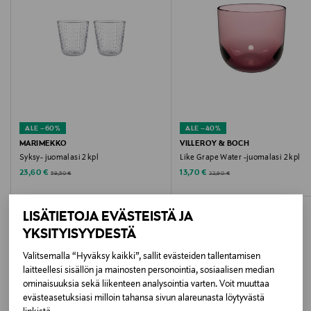
KIRKAS
Koko
315 ml
Valmistusmaa
ALE –60%
ALE –40%
Saksa
MARIMEKKO
VILLEROY & BOCH
Syksy- juomalasi 2 kpl
Like Grape Water -juomalasi 2 kpl
Valmistajan tuotenumero
Discounted Price
Discounted Price
Original Price
Original Price
23,60 €
13,70 €
59,50 €
22,90 €
122417
LISÄTIETOJA EVÄSTEISTÄ JA
Valmistaja
YKSITYISYYDESTÄ
Zwiesel Kristallglas AG
Valitsemalla “Hyväksy kaikki”, sallit evästeiden tallentamisen
laitteellesi sisällön ja mainosten personointia, sosiaalisen median
LISÄÄ KIINNOSTAVIA
Valmistajan osoite
ominaisuuksia sekä liikenteen analysointia varten. Voit muuttaa
evästeasetuksiasi milloin tahansa sivun alareunasta löytyvästä
TUOTTEITA
Zwiesel Kristallglas AG, Dr. Schottstr. 35, D-94227