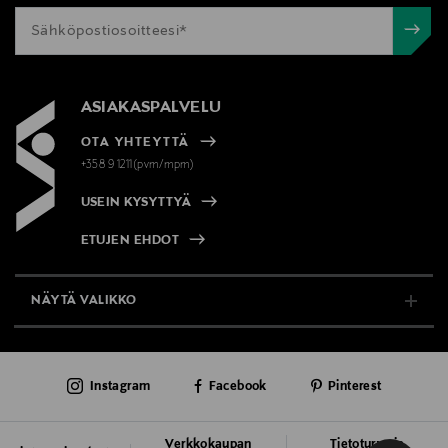
ASIAKASPALVELU
OTA YHTEYTTÄ
+358 9 1211(pvm/mpm)
USEIN KYSYTTYÄ
ETUJEN EHDOT
NÄYTÄ VALIKKO
TUKI & INFO
Instagram
Facebook
Pinterest
AJANKOHTAISTA
PALVELUT
Verkkokaupan
Tietoturva ja