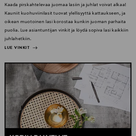
Kaada pirskahtelevaa juomaa lasiin ja juhlat voivat alkaa!
Kauniit kuohuviinilasit tuovat ylellisyyttä kattaukseen, ja
oikean muotoinen lasi korostaa kunkin juoman parhaita
puolia. Lue asiantuntijan vinkit ja löydä sopiva lasi kaikkiin
juhlahetkiin.
LUE VINKIT
NÄYTÄ VÄHEMMÄN
LUE VINKIT