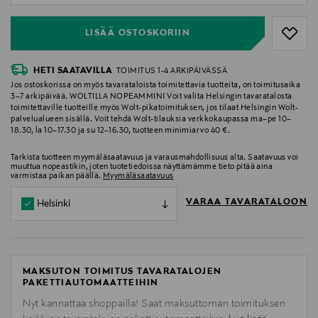
LISÄÄ OSTOSKORIIN
HETI SAATAVILLA
TOIMITUS 1-4 ARKIPÄIVÄSSÄ
Jos ostoskorissa on myös tavarataloista toimitettavia tuotteita, on toimitusaika
3–7 arkipäivää. WOLTILLA NOPEAMMIN! Voit valita Helsingin tavaratalosta
toimitettaville tuotteille myös Wolt-pikatoimituksen, jos tilaat Helsingin Wolt-
palvelualueen sisällä. Voit tehdä Wolt-tilauksia verkkokaupassa ma–pe 10–
18.30, la 10–17.30 ja su 12–16.30, tuotteen minimiarvo 40 €.
Tarkista tuotteen myymäläsaatavuus ja varausmahdollisuus alta. Saatavuus voi
muuttua nopeastikin, joten tuotetiedoissa näyttämämme tieto pitää aina
varmistaa paikan päällä.
Myymäläsaatavuus
VARAA TAVARATALOON
Helsinki
MAKSUTON TOIMITUS TAVARATALOJEN
PAKETTIAUTOMAATTEIHIN
Nyt kannattaa shoppailla! Saat maksuttoman toimituksen