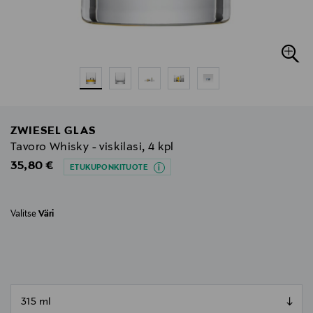
ZWIESEL GLAS
Tavoro Whisky - viskilasi, 4 kpl
Original Price
35,80 €
ETUKUPONKITUOTE
Valitse
Väri
null
null