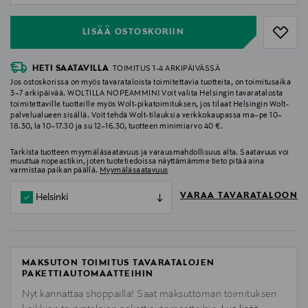
LISÄÄ OSTOSKORIIN
HETI SAATAVILLA
TOIMITUS 1-4 ARKIPÄIVÄSSÄ
Jos ostoskorissa on myös tavarataloista toimitettavia tuotteita, on toimitusaika
3–7 arkipäivää. WOLTILLA NOPEAMMIN! Voit valita Helsingin tavaratalosta
toimitettaville tuotteille myös Wolt-pikatoimituksen, jos tilaat Helsingin Wolt-
palvelualueen sisällä. Voit tehdä Wolt-tilauksia verkkokaupassa ma–pe 10–
18.30, la 10–17.30 ja su 12–16.30, tuotteen minimiarvo 40 €.
Tarkista tuotteen myymäläsaatavuus ja varausmahdollisuus alta. Saatavuus voi
muuttua nopeastikin, joten tuotetiedoissa näyttämämme tieto pitää aina
varmistaa paikan päällä.
Myymäläsaatavuus
VARAA TAVARATALOON
Helsinki
MAKSUTON TOIMITUS TAVARATALOJEN
PAKETTIAUTOMAATTEIHIN
Nyt kannattaa shoppailla! Saat maksuttoman toimituksen