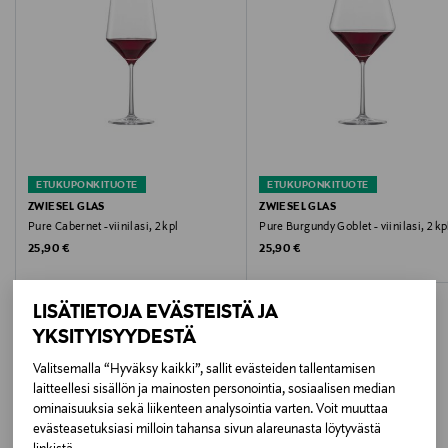
Hoito-ohjeet
Kestää konepesun
Väri
KIRKAS
ETUKUPONKITUOTE
ETUKUPONKITUOTE
Koko
ZWIESEL GLAS
ZWIESEL GLAS
Pure Cabernet -viinilasi, 2 kpl
Pure Burgundy Goblet - viinilasi, 2 kp
710 ml
Original Price
Original Price
25,90 €
25,90 €
Valmistusmaa
LISÄTIETOJA EVÄSTEISTÄ JA
Saksa
YKSITYISYYDESTÄ
Valmistajan tuotenumero
Valitsemalla “Hyväksy kaikki”, sallit evästeiden tallentamisen
laitteellesi sisällön ja mainosten personointia, sosiaalisen median
LISÄÄ KIINNOSTAVIA
122428
ominaisuuksia sekä liikenteen analysointia varten. Voit muuttaa
evästeasetuksiasi milloin tahansa sivun alareunasta löytyvästä
TUOTTEITA
Valmistaja