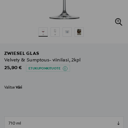
ZWIESEL GLAS
Velvety & Sumptous- viinilasi, 2kpl
Original Price
25,90 €
ETUKUPONKITUOTE
Valitse
Väri
null
null