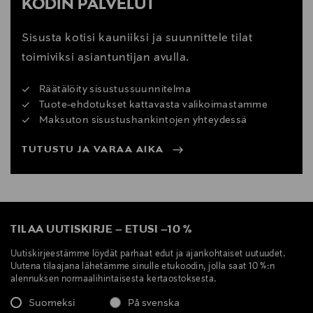
KODIN PALVELUT
Sisusta kotisi kauniiksi ja suunnittele tilat
toimiviksi asiantuntijan avulla.
Räätälöity sisustussuunnitelma
Tuote-ehdotukset kattavasta valikoimastamme
Maksuton sisustushankintojen yhteydessä
TUTUSTU JA VARAA AIKA
TILAA UUTISKIRJE
–
ETUSI
–
10 %
Uutiskirjeestämme löydät parhaat edut ja ajankohtaiset uutuudet.
Uutena tilaajana lähetämme sinulle etukoodin, jolla saat 10 %:n
alennuksen normaalihintaisesta kertaostoksesta.
Suomeksi
På svenska