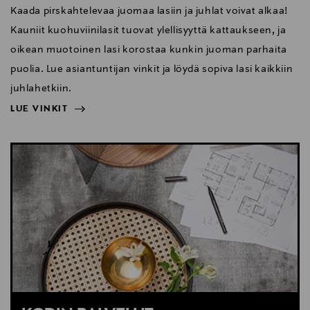
Kaada pirskahtelevaa juomaa lasiin ja juhlat voivat alkaa!
Kauniit kuohuviinilasit tuovat ylellisyyttä kattaukseen, ja
oikean muotoinen lasi korostaa kunkin juoman parhaita
puolia. Lue asiantuntijan vinkit ja löydä sopiva lasi kaikkiin
juhlahetkiin.
LUE VINKIT
NÄYTÄ VÄHEMMÄN
LUE VINKIT