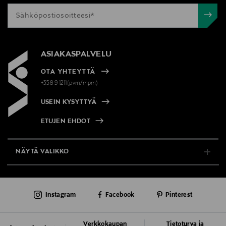
ASIAKASPALVELU
OTA YHTEYTTÄ
+358 9 1211(pvm/mpm)
USEIN KYSYTTYÄ
ETUJEN EHDOT
NÄYTÄ VALIKKO
TUKI & INFO
Instagram
Facebook
Pinterest
AJANKOHTAISTA
PALVELUT
Verkkokaupan
Tietoturva ja