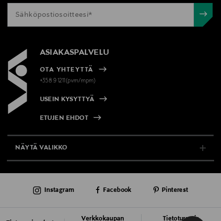
ASIAKASPALVELU
OTA YHTEYTTÄ
+358 9 1211(pvm/mpm)
USEIN KYSYTTYÄ
ETUJEN EHDOT
NÄYTÄ VALIKKO
TUKI & INFO
Instagram
Facebook
Pinterest
AJANKOHTAISTA
PALVELUT
Verkkokaupan
Tietoturva ja