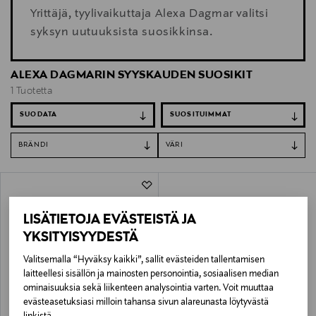
Yrittäjä, tyylivaikuttaja Alexa Dagmar valitsi
syksyn uutuuksista suosikkinsa.
ALEXA DAGMARIN SYYSKAUDEN SUOSIKIT
1 Tuotetta
SUODATA
BRÄNDI
VÄRI
1 Tuotetta
LISÄTIETOJA EVÄSTEISTÄ JA
YKSITYISYYDESTÄ
Valitsemalla “Hyväksy kaikki”, sallit evästeiden tallentamisen
laitteellesi sisällön ja mainosten personointia, sosiaalisen median
ominaisuuksia sekä liikenteen analysointia varten. Voit muuttaa
evästeasetuksiasi milloin tahansa sivun alareunasta löytyvästä
ETUKUPONKITUOTE