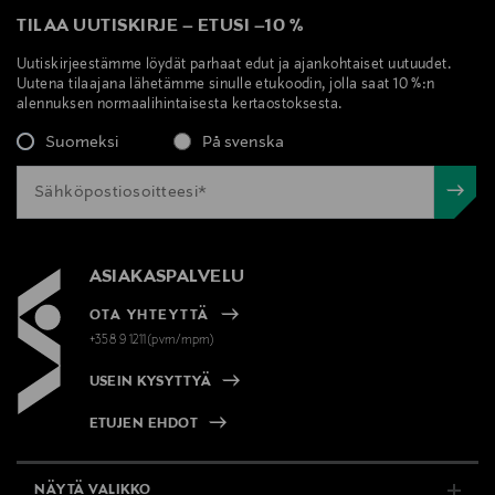
TILAA UUTISKIRJE
–
ETUSI
–
10 %
Uutiskirjeestämme löydät parhaat edut ja ajankohtaiset uutuudet.
Uutena tilaajana lähetämme sinulle etukoodin, jolla saat 10 %:n
alennuksen normaalihintaisesta kertaostoksesta.
Suomeksi
På svenska
ASIAKASPALVELU
OTA YHTEYTTÄ
+358 9 1211(pvm/mpm)
USEIN KYSYTTYÄ
ETUJEN EHDOT
NÄYTÄ VALIKKO