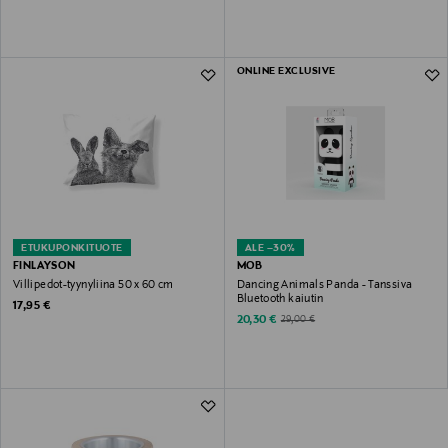
ONLINE EXCLUSIVE
ETUKUPONKITUOTE
ALE –30%
FINLAYSON
MOB
Villipedot-tyynyliina 50 x 60 cm
Dancing Animals Panda - Tanssiva
Bluetooth kaiutin
Original Price
17,95 €
Discounted Price
Original Price
20,30 €
29,00 €