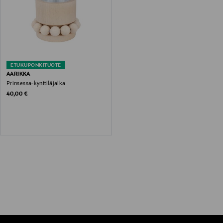
ETUKUPONKITUOTE
AARIKKA
Prinsessa-kynttiläjalka
Original Price
40,00 €