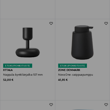
ETUKUPONKITUOTE
ETUKUPONKITUOTE
IITTALA
ZONE DENMARK
Nappula-kynttilänjalka 107 mm
Nova One -saippuapumppu
Original Price
Original Price
52,00 €
41,95 €