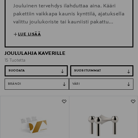
Jouluinen tervehdys ilahduttaa aina. Kääri
pakettiin vaikkapa kaunis kynttilä, ajatuksella
valittu joulukoriste tai kauniisti pakattu
delituote, ja anna pieni, mutta ilahduttava
LUE LISÄÄ
joululahja kaverille, ystävälle, työtoverille tai
tuttavalle. Kokosimme yhteen sesongin
JOULULAHJA KAVERILLE
suosikit, jotka tuovat taatusti jouluiloa
15 Tuotetta
lahjansaajalle.
SUODATA
BRÄNDI
VÄRI
15 Tuotetta