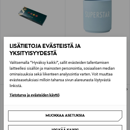
ETUKUPONKITUOTE
LISÄTIETOJA EVÄSTEISTÄ JA
STOCKMANN DELIKATESS
DESIGN LETTERS
YKSITYISYYDESTÄ
Exclusive Truffles- maitosuklaa ja
Favourite-muki
suklaatryffelirasia 135 g
Original Price
24,90 €
Valitsemalla “Hyväksy kaikki”, sallit evästeiden tallentamisen
Original Price
8,50 €
laitteellesi sisällön ja mainosten personointia, sosiaalisen median
ominaisuuksia sekä liikenteen analysointia varten. Voit muuttaa
evästeasetuksiasi milloin tahansa sivun alareunasta löytyvästä
linkistä.
ONLINE EXCLUSIVE
ONLINE EXCLUSIVE
Tietoturva ja evästeiden käyttö
MUOKKAA ASETUKSIA