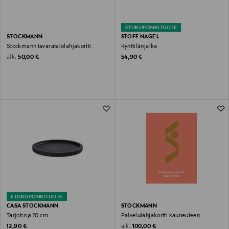
ETUKUPONKITUOTE
STOCKMANN
STOFF NAGEL
Stockmann tavaratalolahjakortti
Kynttilänjalka
Original Price
Original Price
alk.
50,00 €
54,90 €
ETUKUPONKITUOTE
CASA STOCKMANN
STOCKMANN
Tarjotin ø 20 cm
Palvelulahjakortti kauneuteen
Original Price
Original Price
alk.
12,90 €
100,00 €