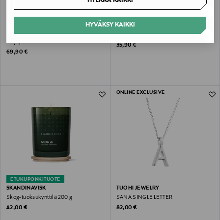
HYLKÄÄ KAIKKI
HYVÄKSY KAIKKI
MEPRA
MEPRA
Syömäpuikot Bronzo
Evento-salaattiottimet
lahjapakkauksessa
Original Price
35,90 €
Original Price
69,90 €
ONLINE EXCLUSIVE
ETUKUPONKITUOTE
SKANDINAVISK
TUOHI JEWELRY
Skog-tuoksukynttilä 200 g
SANA SINGLE LETTER
Original Price
Original Price
42,00 €
82,00 €