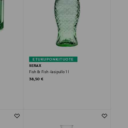
ETUKUPONKITUOTE
SERAX
Fish & Fish -lasipullo 1 l
Original Price
38,50 €