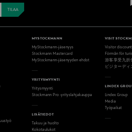
MYSTOCKMANN
VISIT STOCK
MyStockmann-jäsenyys
Visitor discoun
Stockmann Mastercard
Förmån för turi
MyStockmann-jäsenyyden ehdot
游客享受九折
ビジターディ
YRITYSMYYNTI
n
LINDEX GROU
Yritysmyynti
Stockmann Pro -yrityslahjakauppa
Lindex Group
Media
Työpaikat
LISÄTIEDOT
uustyö
Takuu ja huolto
Kokotaulukot