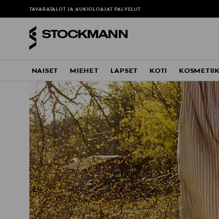
TAVARATALOT JA AUKIOLOAJAT
PALVELUT
NAISET
MIEHET
LAPSET
KOTI
KOSMETII