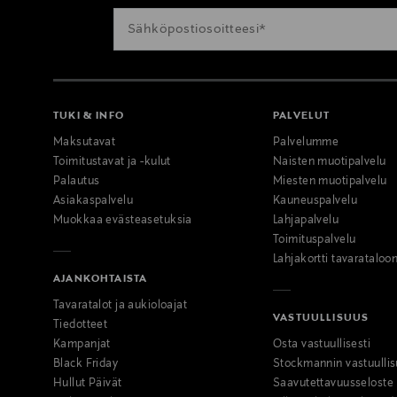
TUKI & INFO
PALVELUT
Maksutavat
Palvelumme
Toimitustavat ja -kulut
Naisten muotipalvelu
Palautus
Miesten muotipalvelu
Asiakaspalvelu
Kauneuspalvelu
Muokkaa evästeasetuksia
Lahjapalvelu
Toimituspalvelu
Lahjakortti tavarataloo
AJANKOHTAISTA
Tavaratalot ja aukioloajat
VASTUULLISUUS
Tiedotteet
Kampanjat
Osta vastuullisesti
Black Friday
Stockmannin vastuullis
Hullut Päivät
Saavutettavuusseloste