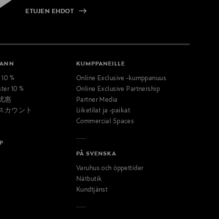
ETUJEN EHDOT
MANN
KUMPPANEILLE
t 10 %
Online Exclusive -kumppanuus
ster 10 %
Online Exclusive Partnership
优惠
Partner Media
スカウント
Liiketilat ja -paikat
Commercial Spaces
P
PÅ SVENSKA
Varuhus och öppettider
Nätbutik
Kundtjänst