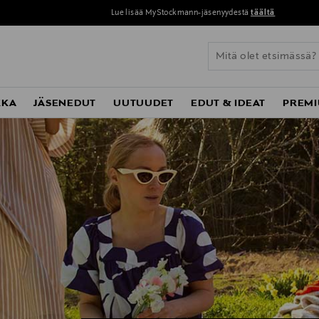
Lue lisää MyStockmann-jäsenyydestä
täältä
KKA
JÄSENEDUT
UUTUUDET
EDUT & IDEAT
PREMI