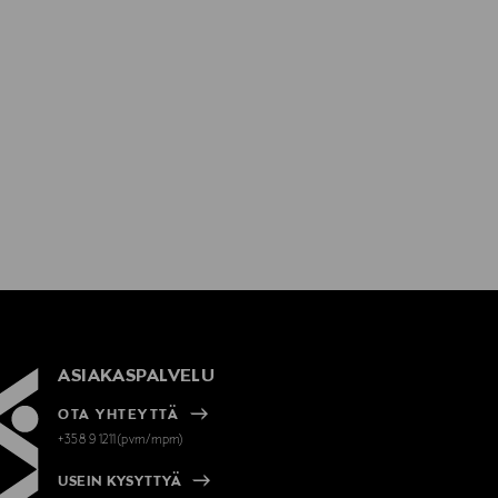
ASIAKASPALVELU
OTA YHTEYTTÄ
+358 9 1211(pvm/mpm)
USEIN KYSYTTYÄ