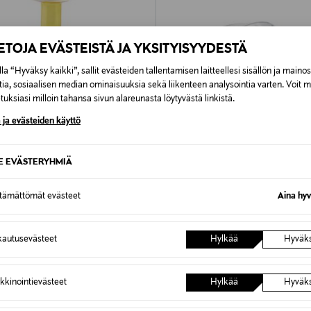
IETOJA EVÄSTEISTÄ JA YKSITYISYYDESTÄ
la “Hyväksy kaikki”, sallit evästeiden tallentamisen laitteellesi sisällön ja maino
tia, sosiaalisen median ominaisuuksia sekä liikenteen analysointia varten. Voit 
uksiasi milloin tahansa sivun alareunasta löytyvästä linkistä.
 ja evästeiden käyttö
SE EVÄSTERYHMIÄ
60%
ETUKUPONKITUOTE
ttämättömät evästeet
Aina hyv
HAY
-kynttilänjalka
Canopy-sateenvarjo
autusevästeet
Hylkää
Hyväk
Original Price
d Price
ginal Price
26,00 €
,90 €
kkinointievästeet
Hylkää
Hyväk