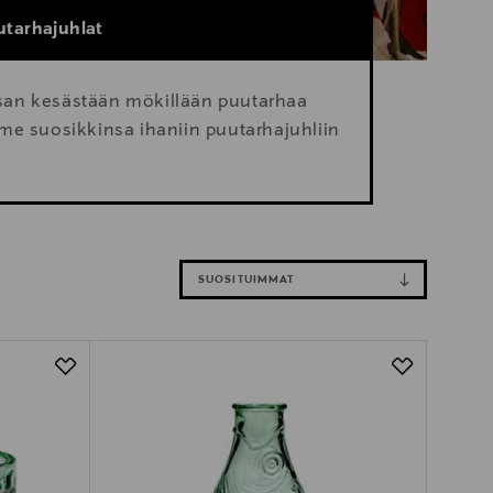
utarhajuhlat
 osan kesästään mökillään puutarhaa
me suosikkinsa ihaniin puutarhajuhliin
SUOSITUIMMAT