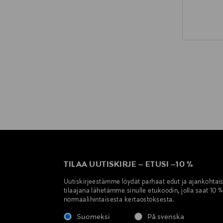
TILAA UUTISKIRJE
–
ETUSI
–
10 %
Uutiskirjeestämme löydät parhaat edut ja ajankohtai
tilaajana lähetämme sinulle etukoodin, jolla saat 10 
normaalihintaisesta kertaostoksesta.
Suomeksi
På svenska