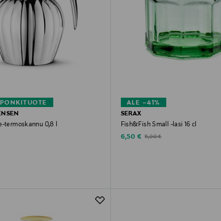
PONKITUOTE
ALE –41%
ENSEN
SERAX
e-termoskannu 0,8 l
Fish&Fish Small -lasi 16 cl
rice
Discounted Price
Original Price
6,50 €
11,00 €