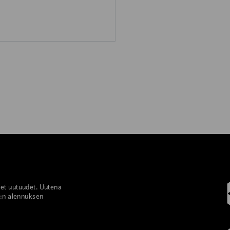
set uutuudet. Uutena
%:n alennuksen