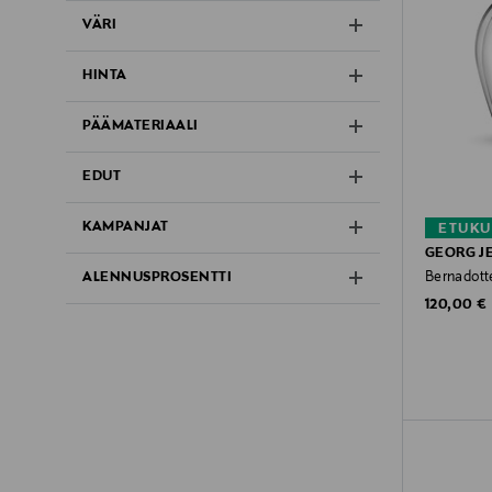
VÄRI
HINTA
PÄÄMATERIAALI
EDUT
KAMPANJAT
ETUKU
GEORG J
Bernadott
ALENNUSPROSENTTI
Original P
120,00 €