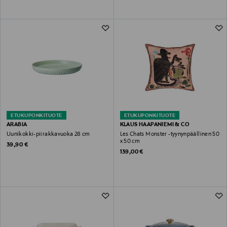
ETUKUPONKITUOTE
ETUKUPONKITUOTE
ARABIA
KLAUS HAAPANIEMI & CO
Uunikokki-piirakkavuoka 28 cm
Les Chats Monster -tyynynpäällinen 50
x 50 cm
Original Price
39,90 €
Original Price
139,00 €