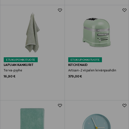
ETUKUPONKITUOTE
ETUKUPONKITUOTE
LAPUAN KANKURIT
KITCHENAID
Terva-pyyhe
Artisan -2 viipalen leivänpaahdin
Original Price
Original Price
16,90 €
379,00 €