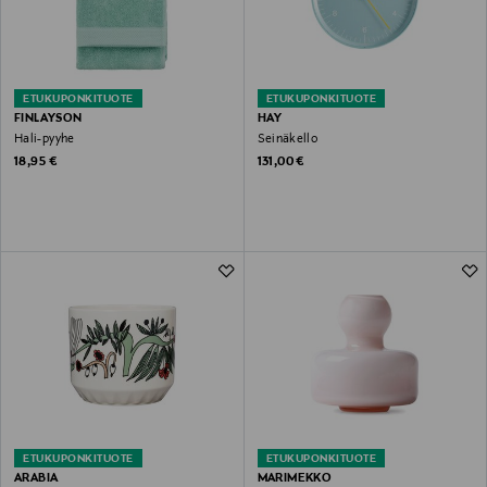
ETUKUPONKITUOTE
ETUKUPONKITUOTE
FINLAYSON
HAY
Hali-pyyhe
Seinäkello
Original Price
Original Price
18,95 €
131,00 €
ETUKUPONKITUOTE
ETUKUPONKITUOTE
ARABIA
MARIMEKKO