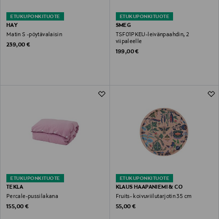
ETUKUPONKITUOTE
ETUKUPONKITUOTE
HAY
SMEG
Matin S -pöytävalaisin
TSF01PKEU-leivänpaahdin, 2
viipaleelle
Original Price
239,00 €
Original Price
199,00 €
ETUKUPONKITUOTE
ETUKUPONKITUOTE
TEKLA
KLAUS HAAPANIEMI & CO
Percale-pussilakana
Fruits- koivuviilutarjotin 35 cm
Original Price
Original Price
155,00 €
55,00 €