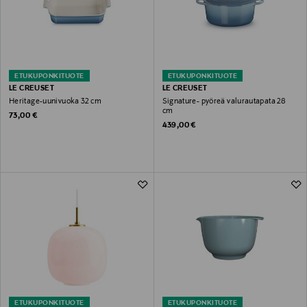
ETUKUPONKITUOTE
ETUKUPONKITUOTE
LE CREUSET
LE CREUSET
Heritage-uunivuoka 32 cm
Signature- pyöreä valurautapata 28
cm
Original Price
73,00 €
Original Price
439,00 €
ETUKUPONKITUOTE
ETUKUPONKITUOTE