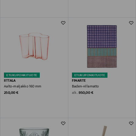
ETUKUPONKITUOTE
ETUKUPONKITUOTE
IITTALA
FINARTE
Aalto-maljakko 160 mm
Baden-villamatto
Original Price
Original Price
alk.
250,00 €
950,00 €