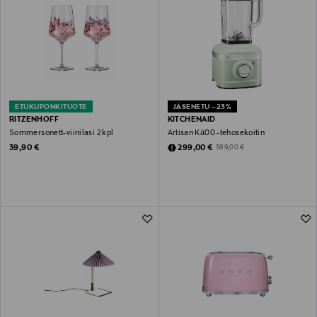
ETUKUPONKITUOTE
JÄSENETU –23%
RITZENHOFF
KITCHENAID
Sommersonett-viinilasi 2 kpl
Artisan K400 -tehosekoitin
Original Price
Discounted Price
Original Price
39,90 €
299,00 €
389,00 €