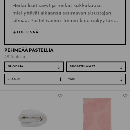
Herkulliset sävyt ja herkät kukkakuosit
miellyttävät aikaansa seuraavan sisustajan
silmää. Pastellivärien iloinen kirjo näkyy tänä
keväänä niin sisustustekstiileissä, kauniissa
LUE LISÄÄ
käyttöesineissä kuin kodinkoneissakin.
PEHMEÄÄ PASTELLIA
48 Tuotetta
SUODATA
BRÄNDI
VÄRI
48 Tuotetta