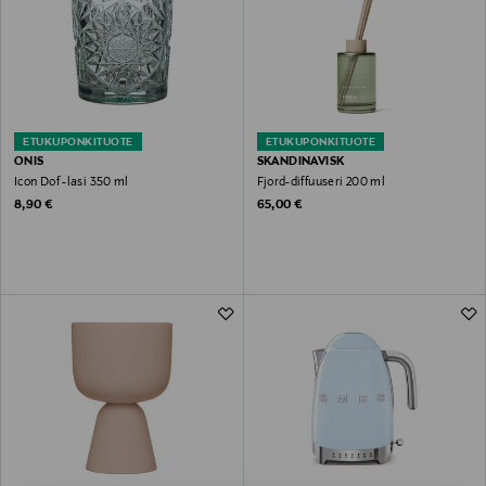
ETUKUPONKITUOTE
ETUKUPONKITUOTE
ONIS
SKANDINAVISK
Icon Dof -lasi 350 ml
Fjord-diffuuseri 200 ml
Original Price
Original Price
8,90 €
65,00 €