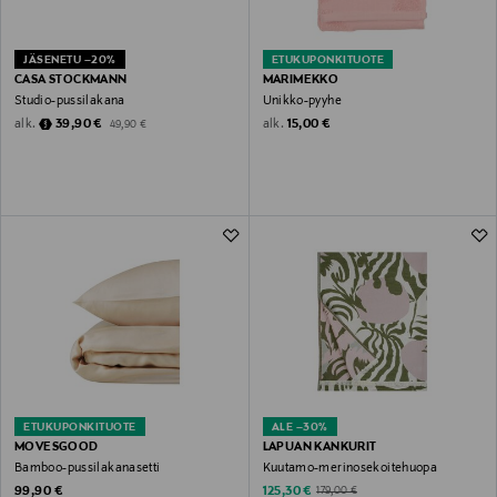
JÄSENETU –20%
ETUKUPONKITUOTE
CASA STOCKMANN
MARIMEKKO
Studio-pussilakana
Unikko-pyyhe
Discounted Price
Original Price
Original Price
alk.
alk.
39,90 €
15,00 €
49,90 €
ETUKUPONKITUOTE
ALE –30%
MOVESGOOD
LAPUAN KANKURIT
Bamboo-pussilakanasetti
Kuutamo-merinosekoitehuopa
Original Price
Discounted Price
Original Price
99,90 €
125,30 €
179,00 €