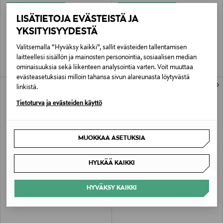
ETUKUPONKITUOTE
ETUKUPONKITUOTE
IITTALA
SMEG
LISÄTIETOJA EVÄSTEISTÄ JA
Nappula-ruukku 230 x 155 mm
KLF04PBEU-vedenkeitin 1,7 l
YKSITYISYYDESTÄ
Original Price
Original Price
72,00 €
229,00 €
Valitsemalla “Hyväksy kaikki”, sallit evästeiden tallentamisen
laitteellesi sisällön ja mainosten personointia, sosiaalisen median
ominaisuuksia sekä liikenteen analysointia varten. Voit muuttaa
evästeasetuksiasi milloin tahansa sivun alareunasta löytyvästä
linkistä.
Tietoturva ja evästeiden käyttö
MUOKKAA ASETUKSIA
HYLKÄÄ KAIKKI
ETUKUPONKITUOTE
ETUKUPONKITUOTE
FINARTE
TEKLA
HYVÄKSY KAIKKI
Väre-tyynynpäällinen 50 x 50 cm
Tyynyliina 50 x 60 cm
Original Price
Original Price
95,00 €
35,00 €