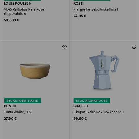
LOUIS POULSEN
ROSTI
VL45 Radiohus Pale Rose -
Margrethe-sekoituskulho 2 l
riippuvalaisin
Original Price
24,95 €
Original Price
595,00 €
ETUKUPONKITUOTE
ETUKUPONKITUOTE
PENTIK
BIALETTI
Tuntu -kulho, 0.5L
6 kupin Exclusive -mokkapannu
Original Price
Original Price
27,90 €
99,90 €