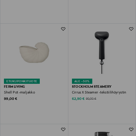
ETUKUPONKITUOTE
ALE –30%
FERM LIVING
STOCKHOLM STEAMERY
Shell Pot -maljakko
Cirrus X Steamer -tekstiilihöyrystin
Original Price
Discounted Price
Original Price
99,00 €
62,90 €
90,00 €