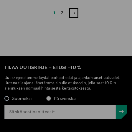
1
2
TILAA UUTISKIRJE
–
ETUSI
–
10 %
Uutiskirjeestämme löydät parhaat edut ja ajankohtaiset uutuudet.
Uutena tilaajana lähetämme sinulle etukoodin, jolla saat 10 %:n
alennuksen normaalihintaisesta kertaostoksesta.
Suomeksi
På svenska