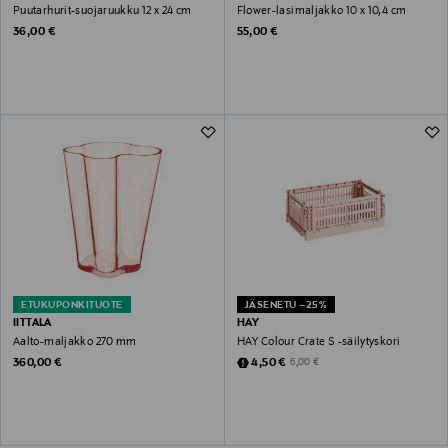
Puutarhurit-suojaruukku 12 x 24 cm
Flower-lasimaljakko 10 x 10,4 cm
Original Price
Original Price
36,00 €
55,00 €
ETUKUPONKITUOTE
JÄSENETU –25%
IITTALA
HAY
Aalto-maljakko 270 mm
HAY Colour Crate S -säilytyskori
Original Price
Discounted Price
Original Price
360,00 €
4,50 €
6,00 €