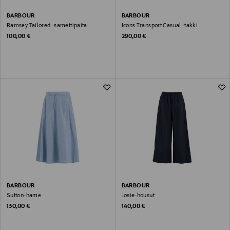
BARBOUR
BARBOUR
Ramsey Tailored -samettipaita
Icons Transport Casual -takki
Original Price
Original Price
100,00 €
290,00 €
BARBOUR
BARBOUR
Sutton-hame
Josie-housut
Original Price
Original Price
130,00 €
140,00 €