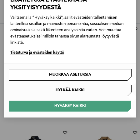
YKSITYISYYDESTÄ
Valitsemalla “Hyväksy kaikki”, sallit evästeiden tallentamisen
laitteellesi sisällön ja mainosten personointia, sosiaalisen median
ominaisuuksia sekä liikenteen analysointia varten. Voit muuttaa
evästeasetuksiasi milloin tahansa sivun alareunasta löytyvästä
linkistä.
Tietoturva ja evästeiden käyttö
MUOKKAA ASETUKSIA
BARBOUR
BARBOUR
HYLKÄÄ KAIKKI
Dog 2 In 1 Wax- koiran takki
Half Zip -neulepaita
Original Price
Original Price
120,00 €
150,00 €
HYVÄKSY KAIKKI