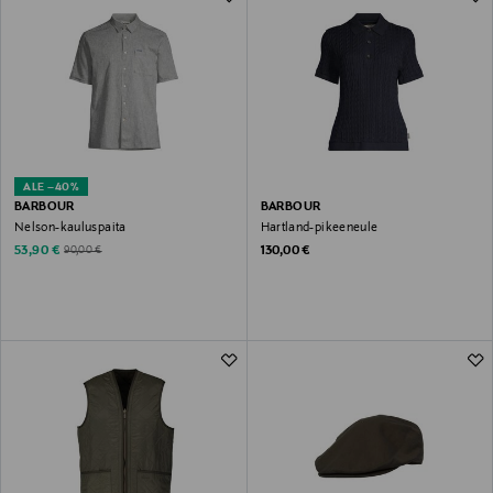
ALE –40%
BARBOUR
BARBOUR
Nelson-kauluspaita
Hartland-pikeeneule
Discounted Price
Original Price
Original Price
53,90 €
130,00 €
90,00 €