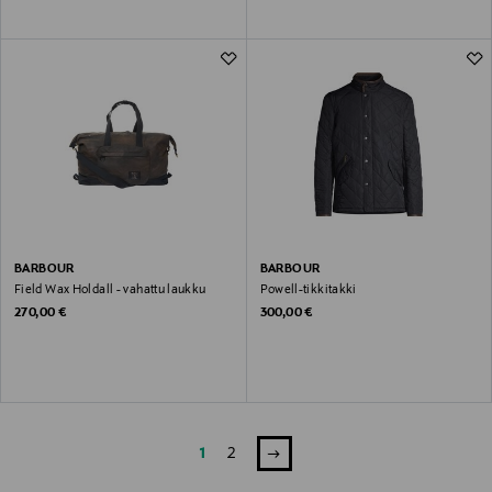
BARBOUR
BARBOUR
Field Wax Holdall - vahattu laukku
Powell-tikkitakki
Original Price
Original Price
270,00 €
300,00 €
1
2