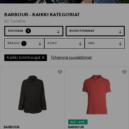
BARBOUR - KAIKKI KATEGORIAT
50 Tuotetta
SUODATA
3
BRÄNDI
KOKO
VÄRI
1
Tyhjennä suodattimet
Kaikki toimitusajat
50 Tuotetta
ALE –40%
BARBOUR
BARBOUR