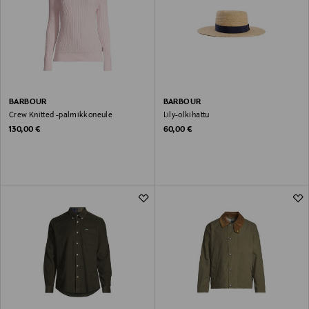
BARBOUR
BARBOUR
Crew Knitted -palmikkoneule
Lily-olkihattu
Original Price
Original Price
130,00 €
60,00 €