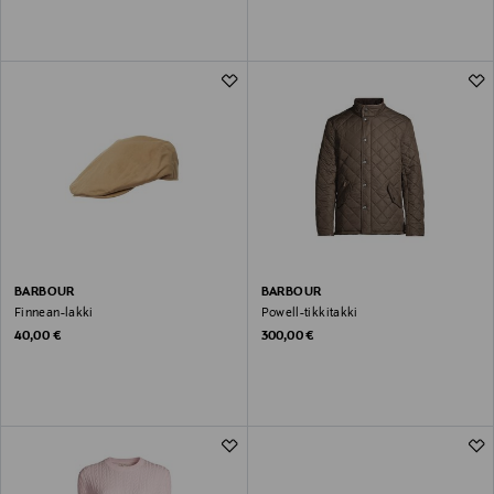
BARBOUR
BARBOUR
Finnean-lakki
Powell-tikkitakki
Original Price
Original Price
40,00 €
300,00 €