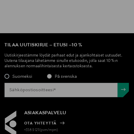
TILAA UUTISKIRJE
–
ETUSI
–
10 %
Uutiskirjeestämme löydät parhaat edut ja ajankohtaiset uutuudet.
Uutena tilaajana lähetämme sinulle etukoodin, jolla saat 10 %:n
alennuksen normaalihintaisesta kertaostoksesta.
Suomeksi
På svenska
ASIAKASPALVELU
OTA YHTEYTTÄ
+358 9 1211(pvm/mpm)