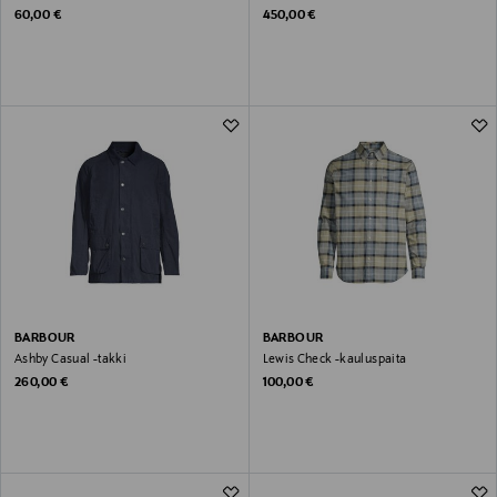
Original Price
Original Price
60,00 €
450,00 €
BARBOUR
BARBOUR
Ashby Casual -takki
Lewis Check -kauluspaita
Original Price
Original Price
260,00 €
100,00 €