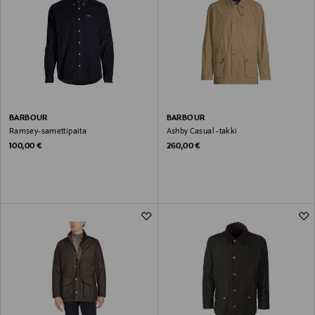
BARBOUR
BARBOUR
Ramsey-samettipaita
Ashby Casual -takki
Original Price
Original Price
100,00 €
260,00 €