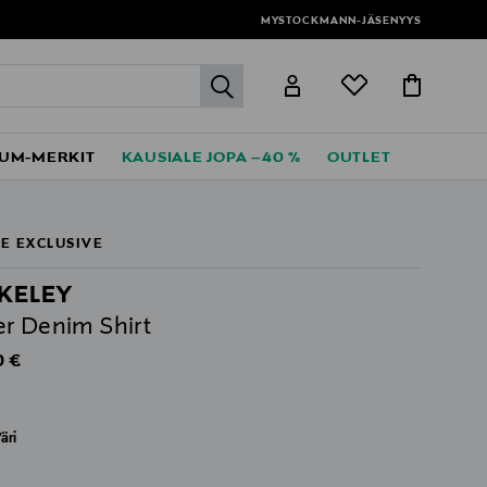
MYSTOCKMANN-JÄSENYYS
label.header.go
UM-MERKIT
KAUSIALE JOPA –40 %
OUTLET
E EXCLUSIVE
KELEY
r Denim Shirt
al Price
0 €
äri