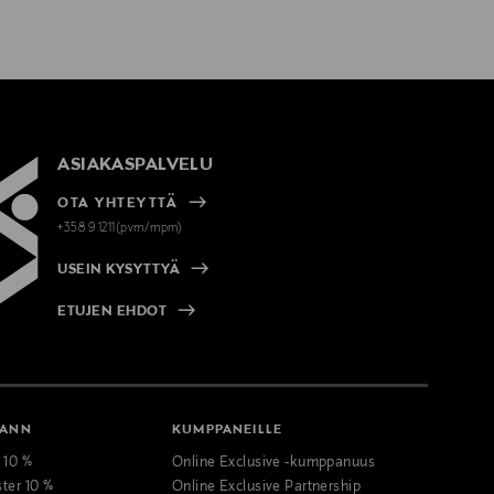
ASIAKASPALVELU
OTA YHTEYTTÄ
+358 9 1211(pvm/mpm)
USEIN KYSYTTYÄ
ETUJEN EHDOT
MANN
KUMPPANEILLE
t 10 %
Online Exclusive -kumppanuus
ster 10 %
Online Exclusive Partnership