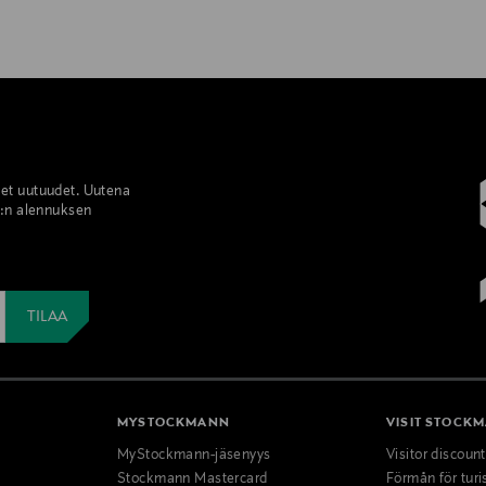
set uutuudet. Uutena
%:n alennuksen
MYSTOCKMANN
VISIT STOCK
MyStockmann-jäsenyys
Visitor discoun
Stockmann Mastercard
Förmån för turi