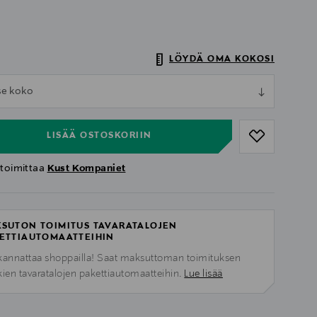
LÖYDÄ OMA KOKOSI
ull
tse koko
ull
LISÄÄ OSTOSKORIIN
 toimittaa
Kust Kompaniet
SUTON TOIMITUS TAVARATALOJEN
ETTIAUTOMAATTEIHIN
kannattaa shoppailla! Saat maksuttoman toimituksen
kien tavaratalojen pakettiautomaatteihin.
Lue lisää