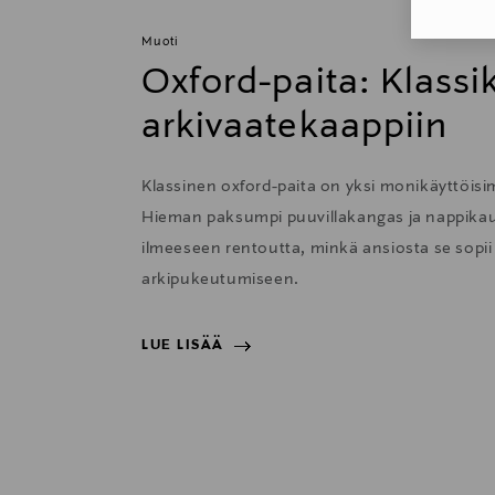
Muoti
Oxford-paita: Klass
arkivaatekaappiin
Klassinen oxford-paita on yksi monikäyttöisi
Hieman paksumpi puuvillakangas ja nappikau
ilmeeseen rentoutta, minkä ansiosta se sopii e
arkipukeutumiseen.
LUE LISÄÄ