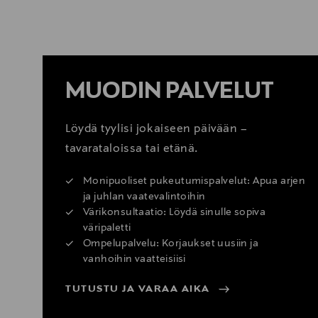
LUE LISÄÄ
MUODIN PALVELUT
Löydä tyylisi jokaiseen päivään –
tavarataloissa tai etänä.
Monipuoliset pukeutumispalvelut: Apua arjen
ja juhlan vaatevalintoihin
Värikonsultaatio: Löydä sinulle sopiva
väripaletti
Ompelupalvelu: Korjaukset uusiin ja
vanhoihin vaatteisiisi
TUTUSTU JA VARAA AIKA