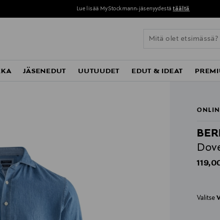
Lue lisää MyStockmann-jäsenyydestä
täältä
KKA
JÄSENEDUT
UUTUUDET
EDUT & IDEAT
PREMI
ONLIN
BER
Dove
Origin
119,0
Valitse
V