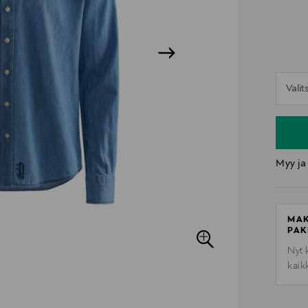
n
Vali
n
Myy ja
MAK
PAK
Nyt 
kaik