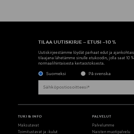
TILAA UUTISKIRJE
–
ETUSI
–
10 %
Uutiskirjeestämme löydät parhaat edut ja ajankohtai
tilaajana lähetämme sinulle etukoodin, jolla saat 10 
normaalihintaisesta kertaostoksesta.
Suomeksi
På svenska
TUKI & INFO
PALVELUT
Maksutavat
Palvelumme
Toimitustavat ja -kulut
Naisten muotipalvelu