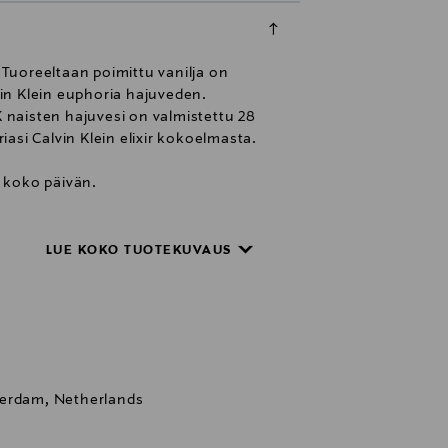
Tuoreeltaan poimittu vanilja on
in Klein euphoria hajuveden.
 naisten hajuvesi on valmistettu 28
asi Calvin Klein elixir kokoelmasta.
ä koko päivän.
LUE KOKO TUOTEKUVAUS
terdam, Netherlands