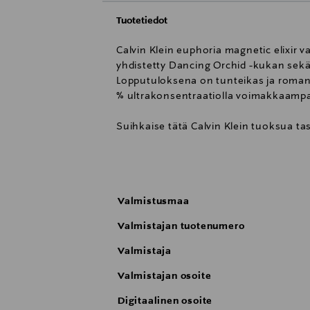
Tuotetiedot
Calvin Klein euphoria magnetic elixir
yhdistetty Dancing Orchid -kukan sekä
Lopputuloksena on tunteikas ja romant
% ultrakonsentraatiolla voimakkaampaa 
Suihkaise tätä Calvin Klein tuoksua tas
Tuoksuperhe: Mausteinen
Latvatuoksu: Ambrette absolute
Sydäntuoksu: Dancing orchid -kukka
Valmistusmaa
Pohjatuoksu: Vaniljauute ja myski
Valmistajan tuotenumero
Valmistaja
Valmistajan osoite
Digitaalinen osoite