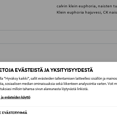
calvin klein euphoria, naisten t
Klein euphoria hajuvesi, CK nais
0,00 €
inen tilaukseesi. Voit palauttaa tilaamasi tuotteen 30 vuorokauden ku
0,00 € – 4,90 €
lee palauttaa avaamattomissa alkuperäispakkauksissaan ja palautetta
IETOJA EVÄSTEISTÄ JA YKSITYISYYDESTÄ
ÖS NÄISTÄ
7,90 €–50,00 € kuljetusyhtiöstä ja 
la “Hyväksy kaikki”, sallit evästeiden tallentamisen laitteellesi sisällön ja maino
tia, sosiaalisen median ominaisuuksia sekä liikenteen analysointia varten. Voit 
uksiasi milloin tahansa sivun alareunasta löytyvästä linkistä.
Alk. 6,90 €, kun toimitus on saatavi
 ja evästeiden käyttö
SE EVÄSTERYHMIÄ