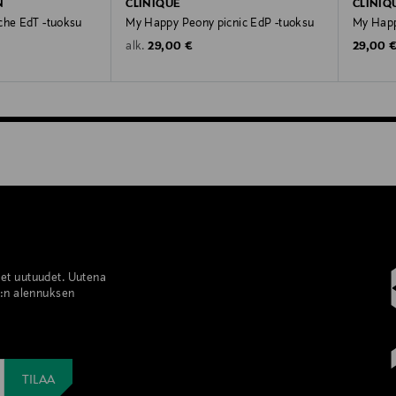
N
CLINIQUE
CLINIQ
che EdT -tuoksu
My Happy Peony picnic EdP -tuoksu
My Happ
Original Price
Original
29,00 €
29,00 
alk.
set uutuudet. Uutena
%:n alennuksen