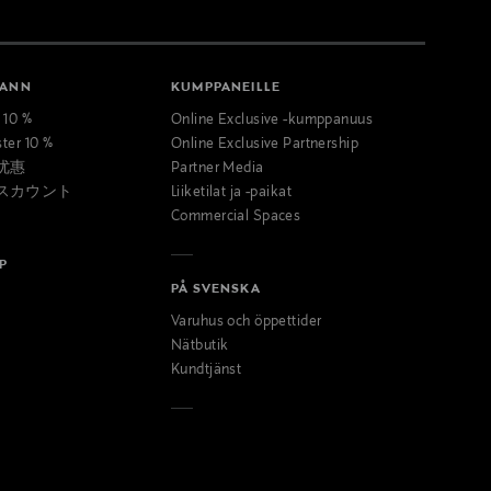
MANN
KUMPPANEILLE
t 10 %
Online Exclusive -kumppanuus
ster 10 %
Online Exclusive Partnership
优惠
Partner Media
スカウント
Liiketilat ja -paikat
Commercial Spaces
P
PÅ SVENSKA
Varuhus och öppettider
Nätbutik
Kundtjänst