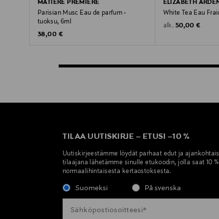
MATIERE PREMIERE
ELIZABETH ARDE
Parisian Musc Eau de parfum -
White Tea Eau Frai
tuoksu, 6ml
Original Price
50,00 €
alk.
Original Price
38,00 €
TILAA UUTISKIRJE
–
ETUSI
–
10 %
Uutiskirjeestämme löydät parhaat edut ja ajankohtai
tilaajana lähetämme sinulle etukoodin, jolla saat 10 
normaalihintaisesta kertaostoksesta.
Suomeksi
På svenska