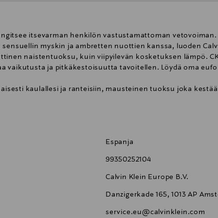
 vangitsee itsevarman henkilön vastustamattoman vetovoiman. 
 sensuellin myskin ja ambretten nuottien kanssa, luoden Calv
tinen naistentuoksu, kuin viipyilevän kosketuksen lämpö. CK
vaikutusta ja pitkäkestoisuutta tavoitellen. Löydä oma eufori
aisesti kaulallesi ja ranteisiin, mausteinen tuoksu joka kestä
Espanja
99350252104
Calvin Klein Europe B.V.
Danzigerkade 165, 1013 AP Ams
service.eu@calvinklein.com