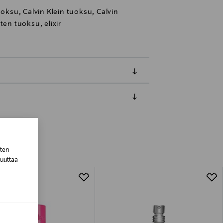
uoksu, Calvin Klein tuoksu, Calvin
ten tuoksu, elixir
luessa tuotteen vastaanottamisesta.
van tuotteen sinetin tulee olla ehjä.
tuotteen koosta riippuen
sten
muuttaa
lla valittuun osoitteeseen.