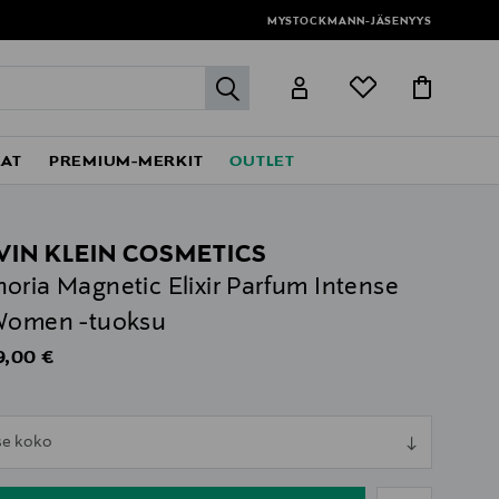
MYSTOCKMANN-JÄSENYYS
label.header.go
EAT
PREMIUM-MERKIT
OUTLET
VIN KLEIN COSMETICS
oria Magnetic Elixir Parfum Intense
Women -tuoksu
iginal Price
9,00 €
ull
tse koko
ull