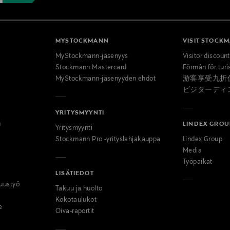
MYSTOCKMANN
VISIT STOCK
MyStockmann-jäsenyys
Visitor discoun
Stockmann Mastercard
Förmån för turi
MyStockmann-jäsenyyden ehdot
游客享受九折
ビジターディ
YRITYSMYYNTI
n
LINDEX GROU
Yritysmyynti
Stockmann Pro -yrityslahjakauppa
Lindex Group
Media
Työpaikat
LISÄTIEDOT
uustyö
Takuu ja huolto
Kokotaulukot
e
Oiva-raportit