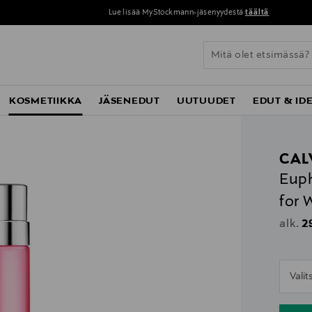
Lue lisää MyStockmann-jäsenyydestä
täältä
KOSMETIIKKA
JÄSENEDUT
UUTUUDET
EDUT & ID
CAL
Euph
for 
Or
2
alk.
n
Vali
n