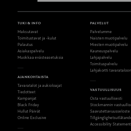
TUKI & INFO
PALVELUT
Maksutavat
Palvelumme
Toimitustavat ja -kulut
Naisten muotipalvelu
Palautus
Miesten muotipalvelu
Asiakaspalvelu
Kauneuspalvelu
Muokkaa evästeasetuksia
Lahjapalvelu
Toimituspalvelu
Lahjakortti tavarataloo
AJANKOHTAISTA
Tavaratalot ja aukioloajat
VASTUULLISUUS
Tiedotteet
Kampanjat
Osta vastuullisesti
Black Friday
Stockmannin vastuullis
Hullut Päivät
Saavutettavuusseloste
Online Exclusive
Tillgänglighetsutlåtand
Accessibility Statement