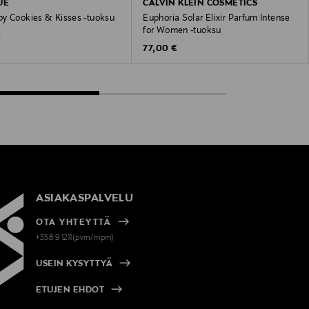
UE
CALVIN KLEIN COSMETICS
y Cookies & Kisses -tuoksu
Euphoria Solar Elixir Parfum Intense
for Women -tuoksu
 Price
€
Original Price
77,00 €
ASIAKASPALVELU
OTA YHTEYTTÄ
+358 9 1211(pvm/mpm)
USEIN KYSYTTYÄ
ETUJEN EHDOT