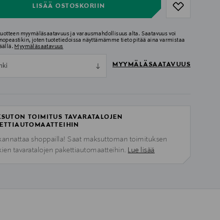
LISÄÄ OSTOSKORIIN
 tuotteen myymäläsaatavuus ja varausmahdollisuus alta. Saatavuus voi
nopeastikin, joten tuotetiedoissa näyttämämme tieto pitää aina varmistaa
äällä.
Myymäläsaatavuus
MYYMÄLÄSAATAVUUS
nki
SUTON TOIMITUS TAVARATALOJEN
ETTIAUTOMAATTEIHIN
kannattaa shoppailla! Saat maksuttoman toimituksen
kien tavaratalojen pakettiautomaatteihin.
Lue lisää