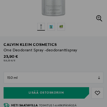
CALVIN KLEIN COSMETICS
One Deodorant Spray -deodoranttispray
Original Price
23,90 €
159,33 €/1l
null
null
LISÄÄ OSTOSKORIIN
HETI SAATAVILLA
TOIMITUS 1-4 ARKIPÄIVÄSSÄ