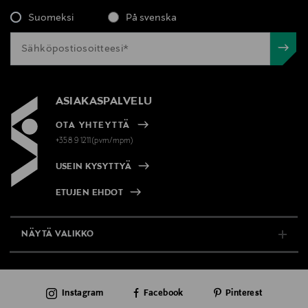
Suomeksi
På svenska
ASIAKASPALVELU
OTA YHTEYTTÄ
+358 9 1211(pvm/mpm)
USEIN KYSYTTYÄ
ETUJEN EHDOT
NÄYTÄ VALIKKO
TUKI & INFO
Instagram
Facebook
Pinterest
AJANKOHTAISTA