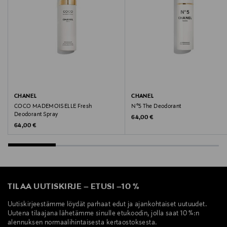
CHANEL
CHANEL
COCO MADEMOISELLE Fresh
N°5 The Deodorant
Deodorant Spray
Original Price
64,00 €
Original Price
64,00 €
TILAA UUTISKIRJE
–
ETUSI
–
10 %
Uutiskirjeestämme löydät parhaat edut ja ajankohtaiset uutuudet.
Uutena tilaajana lähetämme sinulle etukoodin, jolla saat 10 %:n
alennuksen normaalihintaisesta kertaostoksesta.