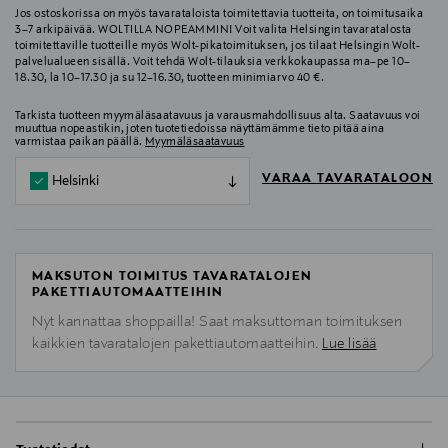
Jos ostoskorissa on myös tavarataloista toimitettavia tuotteita, on toimitusaika
3–7 arkipäivää. WOLTILLA NOPEAMMIN! Voit valita Helsingin tavaratalosta
toimitettaville tuotteille myös Wolt-pikatoimituksen, jos tilaat Helsingin Wolt-
palvelualueen sisällä. Voit tehdä Wolt-tilauksia verkkokaupassa ma–pe 10–
18.30, la 10–17.30 ja su 12–16.30, tuotteen minimiarvo 40 €.
Tarkista tuotteen myymäläsaatavuus ja varausmahdollisuus alta. Saatavuus voi
muuttua nopeastikin, joten tuotetiedoissa näyttämämme tieto pitää aina
varmistaa paikan päällä.
Myymäläsaatavuus
VARAA TAVARATALOON
Helsinki
MAKSUTON TOIMITUS TAVARATALOJEN
PAKETTIAUTOMAATTEIHIN
Nyt kannattaa shoppailla! Saat maksuttoman toimituksen
kaikkien tavaratalojen pakettiautomaatteihin.
Lue lisää