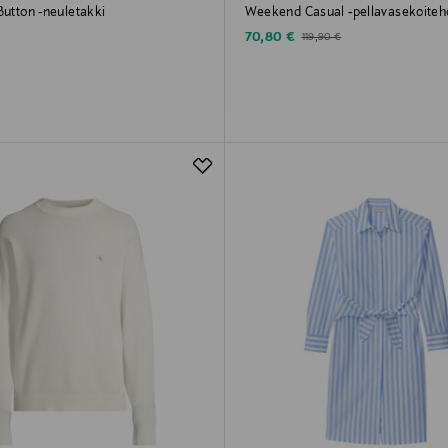
Button -neuletakki
Weekend Casual -pellavasekoiteh
rice
Discounted Price
Original Price
70,80 €
119,90 €