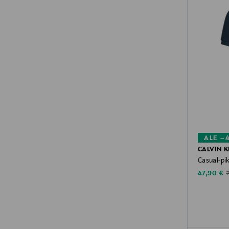
ALE –
CALVIN K
Casual-pi
Discounte
O
47,90 €