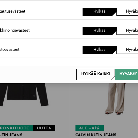
autusevästeet
Hylkää
Hyväk
kkinointievästeet
Hylkää
Hyväk
astoevästeet
Hylkää
Hyväk
HYVÄKSY 
HYLKÄÄ KAIKKI
PONKITUOTE
UUTTA
ALE –41%
LEIN JEANS
CALVIN KLEIN JEANS