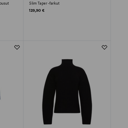
ousut
Slim Taper -farkut
Original Price
129,90 €