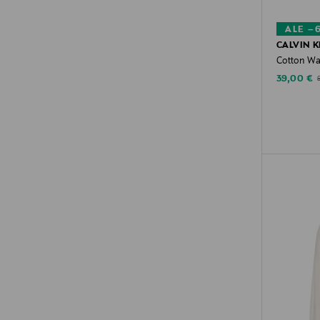
ALE –
CALVIN K
Cotton Wa
Discounte
O
39,00 €