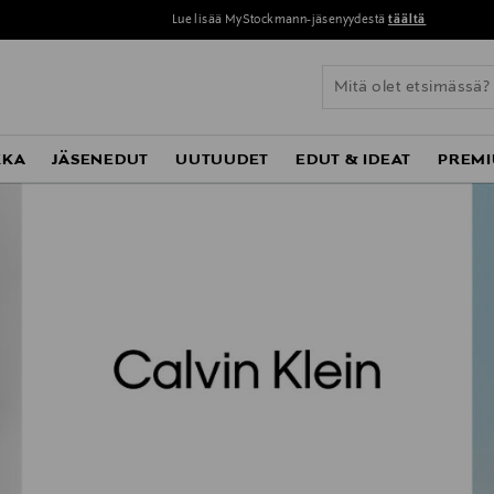
Lue lisää MyStockmann-jäsenyydestä
täältä
KKA
JÄSENEDUT
UUTUUDET
EDUT & IDEAT
PREMI