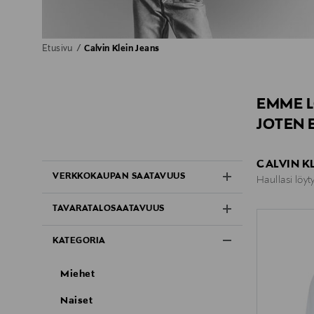
Etusivu
Calvin Klein Jeans
EMME L
JOTEN 
CALVIN KL
VERKKOKAUPAN SAATAVUUS
Haullasi löyt
TAVARATALOSAATAVUUS
KATEGORIA
Miehet
Naiset