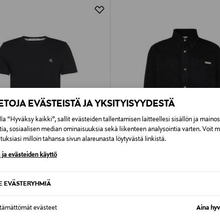
IETOJA EVÄSTEISTÄ JA YKSITYISYYDESTÄ
la “Hyväksy kaikki”, sallit evästeiden tallentamisen laitteellesi sisällön ja maino
tia, sosiaalisen median ominaisuuksia sekä liikenteen analysointia varten. Voit 
uksiasi milloin tahansa sivun alareunasta löytyvästä linkistä.
 ja evästeiden käyttö
60%
ALE –41%
LEIN JEANS
CALVIN KLEIN JEANS
SE EVÄSTERYHMIÄ
Slim -paita
90s Jackson -päällyspaita
d Price
Discounted Price
ginal Price
Original Price
70,80 €
,90 €
119,90 €
ttämättömät evästeet
Aina hyv