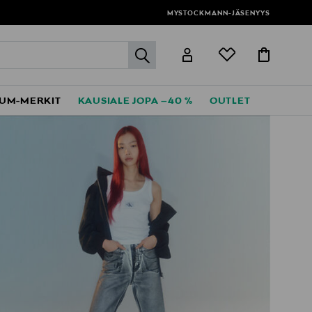
MYSTOCKMANN-JÄSENYYS
label.header.go
UM-MERKIT
KAUSIALE JOPA –40 %
OUTLET