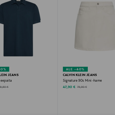
40%
ALE –40%
LEIN JEANS
CALVIN KLEIN JEANS
keepaita
Signature 90s Mini -hame
d Price
Discounted Price
riginal Price
Original Price
47,90 €
79,90 €
79,90 €