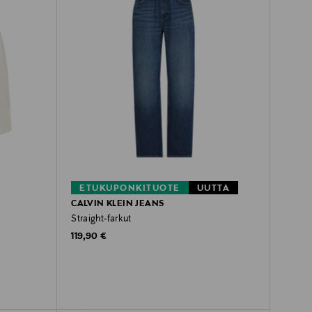
ETUKUPONKITUOTE
UUTTA
CALVIN KLEIN JEANS
Straight-farkut
Original Price
119,90 €