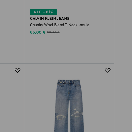
ALE –61%
CALVIN KLEIN JEANS
Chunky Wool Blend T Neck -neule
Discounted Price
Original Price
63,00 €
159,90 €