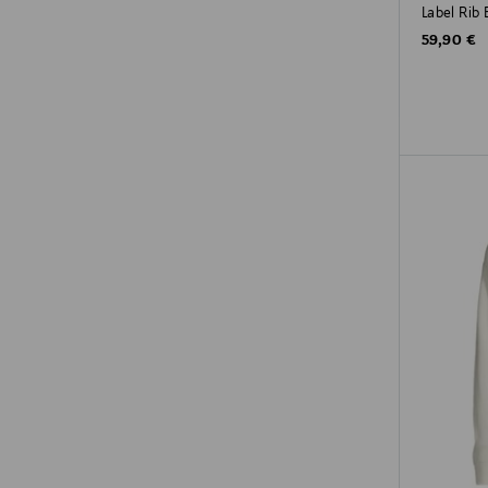
Label Rib 
Original P
59,90 €