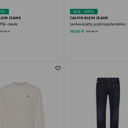
61%
ALE –60%
LEIN JEANS
CALVIN KLEIN JEANS
ffle -neule
Lankavärjätty popliinipaitamekko
d Price
Discounted Price
riginal Price
Original Price
59,60 €
99,90 €
149,90 €