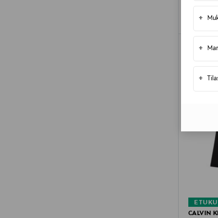
+
Muk
+
Mar
+
Til
ETUKU
CALVIN K