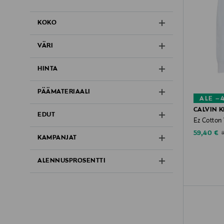
KOKO
VÄRI
HINTA
PÄÄMATERIAALI
ALE –
CALVIN K
EDUT
Ez Cotton
Discounte
O
59,40 €
KAMPANJAT
ALENNUSPROSENTTI