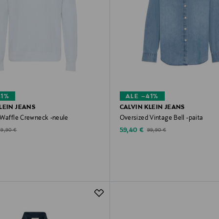
41%
ALE –41%
LEIN JEANS
CALVIN KLEIN JEANS
 Waffle Crewneck -neule
Oversized Vintage Bell -paita
d Price
Discounted Price
riginal Price
Original Price
59,40 €
99,90 €
99,90 €