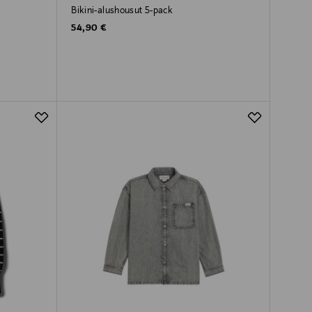
Bikini-alushousut 5-pack
Original Price
54,90 €