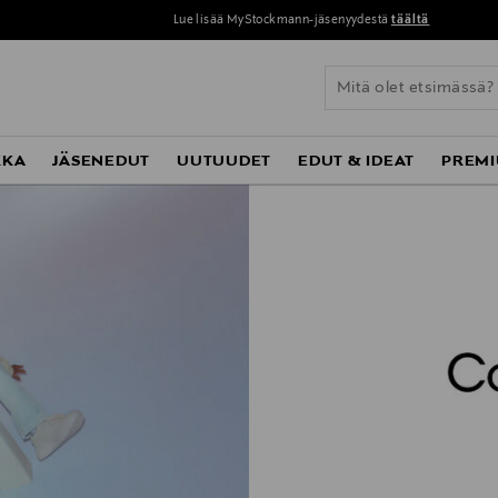
Lue lisää MyStockmann-jäsenyydestä
täältä
KKA
JÄSENEDUT
UUTUUDET
EDUT & IDEAT
PREMI