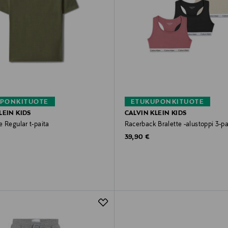
PONKITUOTE
ETUKUPONKITUOTE
LEIN KIDS
CALVIN KLEIN KIDS
 Regular t-paita
Racerback Bralette -alustoppi 3-p
rice
Original Price
39,90 €