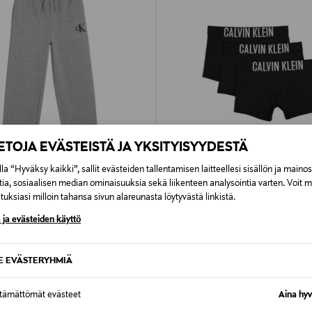
IETOJA EVÄSTEISTÄ JA YKSITYISYYDESTÄ
la “Hyväksy kaikki”, sallit evästeiden tallentamisen laitteellesi sisällön ja maino
tia, sosiaalisen median ominaisuuksia sekä liikenteen analysointia varten. Voit 
PONKITUOTE
ETUKUPONKITUOTE
uksiasi milloin tahansa sivun alareunasta löytyvästä linkistä.
LEIN KIDS
CALVIN KLEIN KIDS
 ja evästeiden käyttö
ogger -collegehousut
Trunk-bokserialushousut 3-pack
rice
Original Price
39,90 €
SE EVÄSTERYHMIÄ
ttämättömät evästeet
Aina hyv