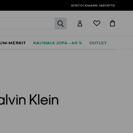
MYSTOCKMANN-JÄSENYYS
label.header.go
UM-MERKIT
KAUSIALE JOPA –40 %
OUTLET