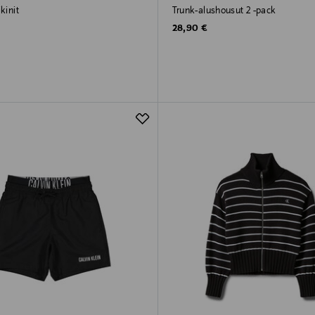
kinit
Trunk-alushousut 2 -pack
rice
Original Price
28,90 €