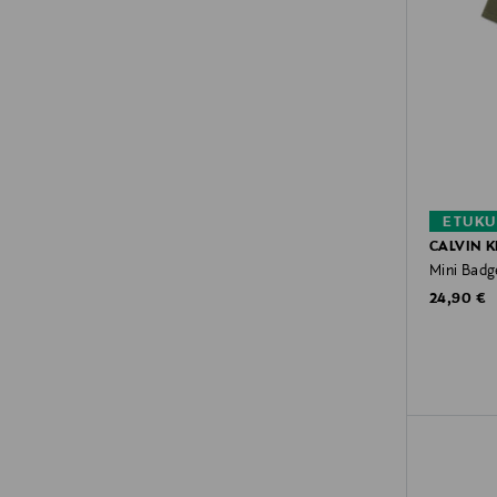
ETUKU
CALVIN K
Mini Badge
Original P
24,90 €