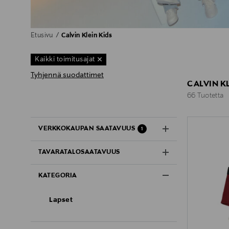
Etusivu
Calvin Klein Kids
Kaikki toimitusajat
Tyhjennä suodattimet
CALVIN KL
66 Tuotetta
66 Tuotetta
VERKKOKAUPAN SAATAVUUS
1
TAVARATALOSAATAVUUS
KATEGORIA
Lapset