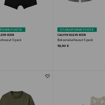
PONKITUOTE
ETUKUPONKITUOTE
LEIN KIDS
CALVIN KLEIN KIDS
ushousut 3-pack
Bokserialushousut 3-pack
rice
Original Price
39,90 €