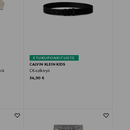
ETUKUPONKITUOTE
CALVIN KLEIN KIDS
ack
CK-solkivyö
Original Price
34,90 €