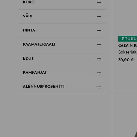
KOKO
VÄRI
HINTA
ETUKU
PÄÄMATERIAALI
CALVIN K
Bokserial
EDUT
Original P
39,90 €
KAMPANJAT
ALENNUSPROSENTTI