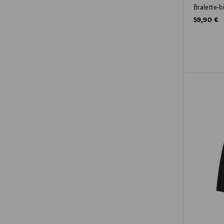
Bralette-bi
Original P
59,90 €