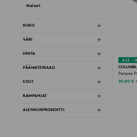
Naiset
KOKO
VÄRI
HINTA
ALE –
COLUMBI
PÄÄMATERIAALI
Parsons Po
Discounte
O
20,90 €
EDUT
KAMPANJAT
ALENNUSPROSENTTI