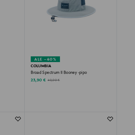
ALE –40%
COLUMBIA
Broad Spectrum II Booney -pipo
Discounted Price
Original Price
23,90 €
40,00 €