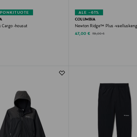
PONKITUOTE
ALE –61%
A
COLUMBIA
k Cargo -housut
Newton Ridge™ Plus -vaelluskeng
rice
Discounted Price
Original Price
47,00 €
119,00 €