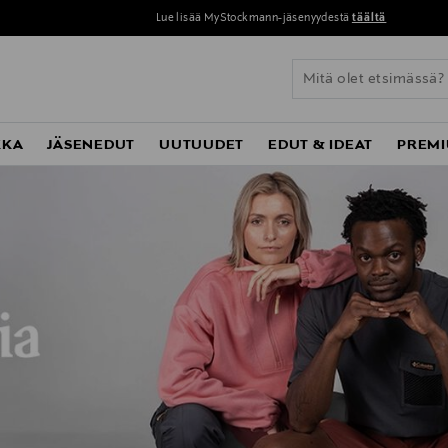
Lue lisää MyStockmann-jäsenyydestä
täältä
KKA
JÄSENEDUT
UUTUUDET
EDUT & IDEAT
PREMI