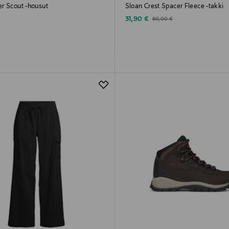
r Scout -housut
Sloan Crest Spacer Fleece -takki
rice
Discounted Price
Original Price
31,90 €
80,00 €