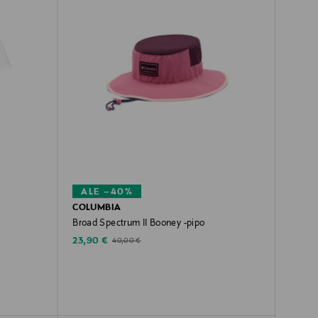
ALE –40%
COLUMBIA
Broad Spectrum II Booney -pipo
Discounted Price
Original Price
23,90 €
40,00 €