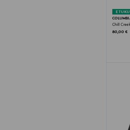
ETUKU
COLUMBI
Chill Cree
Original P
80,00 €