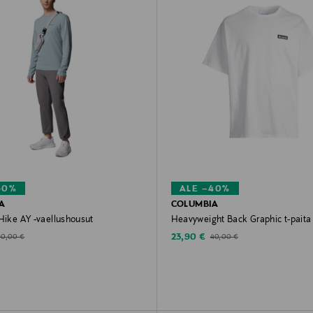
60%
ALE –40%
A
COLUMBIA
Hike AY -vaellushousut
Heavyweight Back Graphic t-paita
d Price
Discounted Price
riginal Price
Original Price
23,90 €
90,00 €
40,00 €