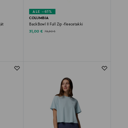
ALE –61%
COLUMBIA
ät
BackBowl II Full Zip -fleecetakki
Discounted Price
Original Price
31,00 €
79,90 €