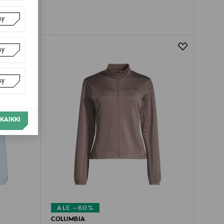
sy
sy
sy
KAIKKI
ALE –60%
COLUMBIA