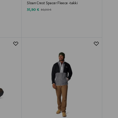
Sloan Crest Spacer Fleece -takki
Discounted Price
Original Price
31,90 €
80,00 €