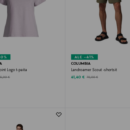
40%
ALE –41%
A
COLUMBIA
int Logo t-paita
Landroamer Scout -shortsit
d Price
Discounted Price
riginal Price
Original Price
41,40 €
35,00 €
70,00 €