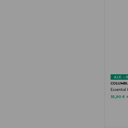
ALE –
COLUMBI
Essential 
Discounte
O
35,90 €