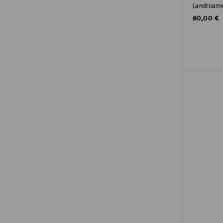
Landroame
Original P
80,00 €