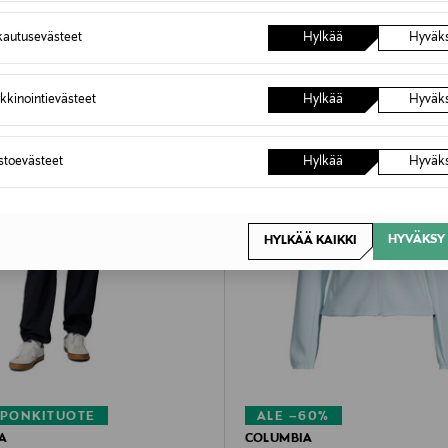
autusevästeet
Hylkää
Hyväk
kkinointievästeet
Hylkää
Hyväk
astoevästeet
Hylkää
Hyväk
HYVÄKSY 
HYLKÄÄ KAIKKI
PONKITUOTE
ALE –60%
A
COLUMBIA