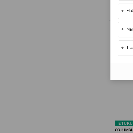
+
Muk
+
Mar
+
Til
ETUKU
COLUMBI