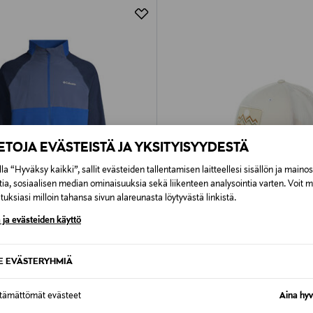
IETOJA EVÄSTEISTÄ JA YKSITYISYYDESTÄ
la “Hyväksy kaikki”, sallit evästeiden tallentamisen laitteellesi sisällön ja maino
tia, sosiaalisen median ominaisuuksia sekä liikenteen analysointia varten. Voit 
uksiasi milloin tahansa sivun alareunasta löytyvästä linkistä.
 ja evästeiden käyttö
61%
ALE –40%
A
COLUMBIA
SE EVÄSTERYHMIÄ
ey -fleecetakki
Mesh-lippalakki
d Price
Discounted Price
riginal Price
Original Price
17,90 €
60,00 €
30,00 €
ttämättömät evästeet
Aina hyv