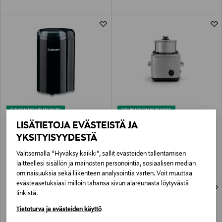
ETUKUPONKITUOTE
ETUKUPONKITUOTE
CUISINART
CUISINART
LISÄTIETOJA EVÄSTEISTÄ JA
Coffee Grinder -kahvimylly
CRC400E Rice Cooker -riisikeitin 1.2 l
YKSITYISYYDESTÄ
Original Price
Original Price
34,90 €
99,90 €
Valitsemalla “Hyväksy kaikki”, sallit evästeiden tallentamisen
laitteellesi sisällön ja mainosten personointia, sosiaalisen median
ominaisuuksia sekä liikenteen analysointia varten. Voit muuttaa
evästeasetuksiasi milloin tahansa sivun alareunasta löytyvästä
linkistä.
Tietoturva ja evästeiden käyttö