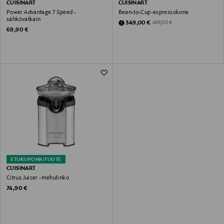
CUISINART
CUISINART
Power Advantage 7 Speed -
Bean-to-Cup-espressokone
sähkövatkain
Discounted Price
Original Price
349,00 €
499,00 €
Original Price
69,90 €
ETUKUPONKITUOTE
CUISINART
Citrus Juicer -mehulinko
Original Price
74,90 €