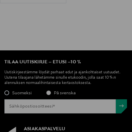
TILAA UUTISKIRJE
–
ETUSI
–
10 %
Uutiskirjeestämme löydät parhaat edut ja ajankohtaiset uutuudet.
Uutena tilaajana lähetämme sinulle etukoodin, jolla saat 10 %:n
alennuksen normaalihintaisesta kertaostoksesta.
Suomeksi
På svenska
ASIAKASPALVELU