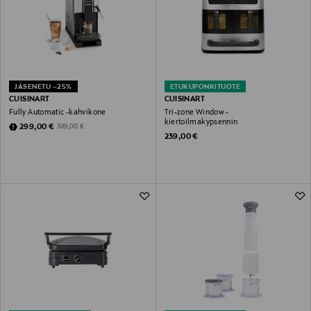
JÄSENETU –25%
ETUKUPONKITUOTE
CUISINART
CUISINART
Fully Automatic -kahvikone
Tri-zone Window -
kiertoilmakypsennin
Discounted Price
Original Price
299,00 €
399,00 €
Original Price
239,00 €