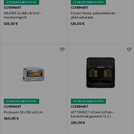
ETUKUPONKITUOTE
ETUKUPONKITUOTE
CUISINART
CUISINART
GR47BE Griddle & Grill -
Freeze Wand- pakastettavien
monitoimigrilli
jälkiruokalaite
Original Price
Original Price
129,00 €
129,00 €
ETUKUPONKITUOTE
ETUKUPONKITUOTE
CUISINART
CUISINART
Pizzauuni 58 x 56 x 43 cm
AFT13XBLE TriZone Airfryer -
kiertoilmakypsennin 13.2 l
Original Price
349,00 €
Original Price
229,00 €