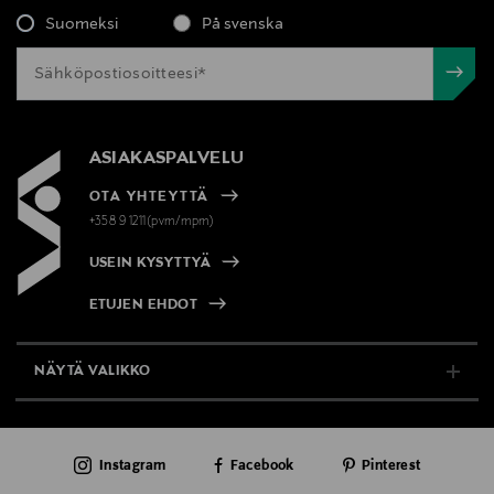
Suomeksi
På svenska
ASIAKASPALVELU
OTA YHTEYTTÄ
+358 9 1211(pvm/mpm)
USEIN KYSYTTYÄ
ETUJEN EHDOT
NÄYTÄ VALIKKO
TUKI & INFO
Instagram
Facebook
Pinterest
AJANKOHTAISTA