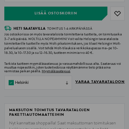
LISÄÄ OSTOSKORIIN
HETI SAATAVILLA
TOIMITUS 1-4 ARKIPÄIVÄSSÄ
Jos ostoskorissa on myös tavarataloista toimitettavia tuotteita, on toimitusaika
3–7 arkipäivää. WOLTILLA NOPEAMMIN! Voit valita Helsingin tavaratalosta
toimitettaville tuotteille myös Wolt-pikatoimituksen, jos tilaat Helsingin Wolt-
palvelualueen sisällä. Voit tehdä Wolt-tilauksia verkkokaupassa ma–pe 10–
18.30, la 10–17.30 ja su 12–16.30, tuotteen minimiarvo 40 €.
Tarkista tuotteen myymäläsaatavuus ja varausmahdollisuus alta. Saatavuus voi
muuttua nopeastikin, joten tuotetiedoissa näyttämämme tieto pitää aina
varmistaa paikan päällä.
Myymäläsaatavuus
VARAA TAVARATALOON
Helsinki
MAKSUTON TOIMITUS TAVARATALOJEN
PAKETTIAUTOMAATTEIHIN
Nyt kannattaa shoppailla! Saat maksuttoman toimituksen