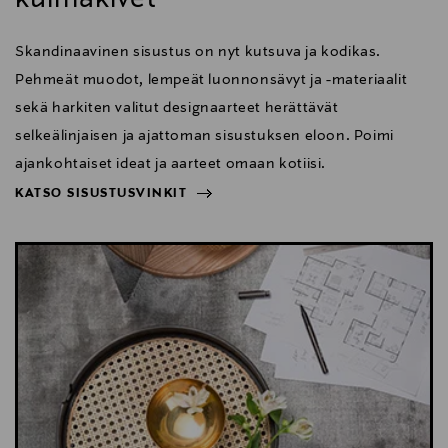
Skandinaavinen sisustus on nyt kutsuva ja kodikas.
Pehmeät muodot, lempeät luonnonsävyt ja -materiaalit
sekä harkiten valitut designaarteet herättävät
selkeälinjaisen ja ajattoman sisustuksen eloon. Poimi
ajankohtaiset ideat ja aarteet omaan kotiisi.
KATSO SISUSTUSVINKIT
NÄYTÄ VÄHEMMÄN
KATSO SISUSTUSVINKIT