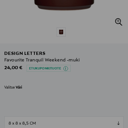
DESIGN LETTERS
Favourite Tranquil Weekend -muki
Original Price
24,00 €
ETUKUPONKITUOTE
Valitse
Väri
null
null