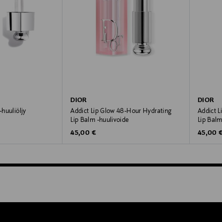
DIOR
DIOR
-huuliöljy
Addict Lip Glow 48-Hour Hydrating
Addict 
Lip Balm -huulivoide
Lip Balm
Original Price
Original
45,00 €
45,00 