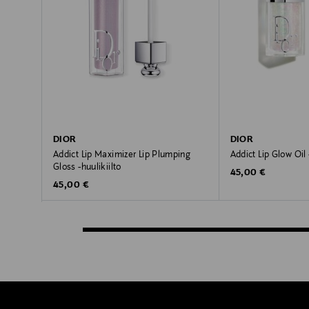
DIOR
DIOR
Addict Lip Maximizer Lip Plumping
Addict Lip Glow Oil 
Gloss -huulikiilto
Original Price
45,00 €
Original Price
45,00 €