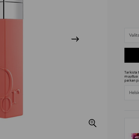
n
Vali
n
Tarkista
muuttua 
paikan p
Helsi