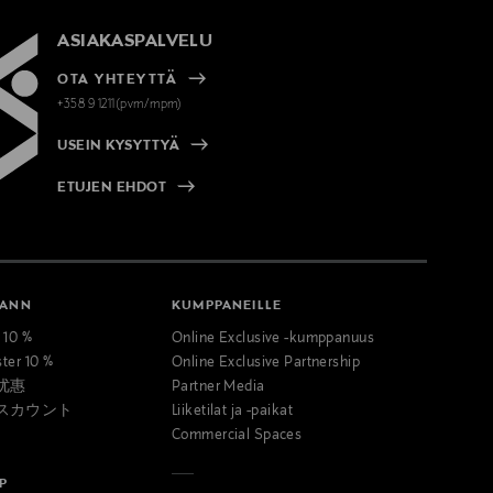
ASIAKASPALVELU
OTA YHTEYTTÄ
+358 9 1211(pvm/mpm)
USEIN KYSYTTYÄ
ETUJEN EHDOT
MANN
KUMPPANEILLE
t 10 %
Online Exclusive -kumppanuus
ster 10 %
Online Exclusive Partnership
优惠
Partner Media
スカウント
Liiketilat ja -paikat
Commercial Spaces
P