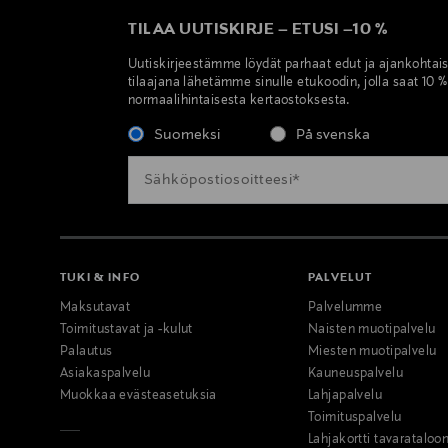
TILAA UUTISKIRJE
–
ETUSI
–
10 %
Uutiskirjeestämme löydät parhaat edut ja ajankohtai
tilaajana lähetämme sinulle etukoodin, jolla saat 10 
normaalihintaisesta kertaostoksesta.
Suomeksi
På svenska
TUKI & INFO
PALVELUT
Maksutavat
Palvelumme
Toimitustavat ja -kulut
Naisten muotipalvelu
Palautus
Miesten muotipalvelu
Asiakaspalvelu
Kauneuspalvelu
Muokkaa evästeasetuksia
Lahjapalvelu
Toimituspalvelu
Lahjakortti tavarataloo