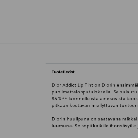
Tuotetiedot
Dior Addict Lip Tint on Diorin ensimmä
puolimattalopputuloksella. Se sulautu
95 %** luonnollisista ainesosista koost
pitkään kestävän miellyttävän tunteen
Diorin huulipuna on saatavana raikkais
luumuna. Se sopii kaikille ihonsävyille 
Diorin logolla koristeltu Dior Addict L