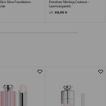
 Skin Glow Foundation -
Diorshow 5&nbsp;Couleurs -
oide
luomiväripaletti
 Price
Original Price
€
69,00 €
alk.