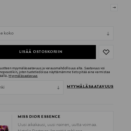
ull
tse koko
ull
LISÄÄ OSTOSKORIIN
 tuotteen myymäläsaatavuus ja varausmahdollisuus alta. Saatavuus voi
nopeastikin, joten tuotetiedoissa näyttämämme tieto pitää aina varmistaa
äällä.
Myymäläsaatavuus
MYYMÄLÄSAATAVUUS
nki
MISS DIOR ESSENCE
Uusi aikakausi, uusi nainen, uutta voimaa.