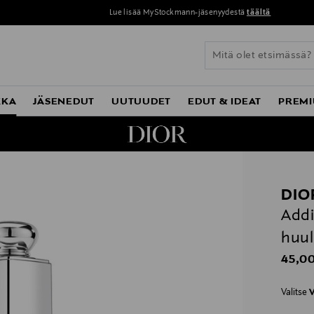
Lue lisää MyStockmann-jäsenyydestä
täältä
KKA
JÄSENEDUT
UUTUUDET
EDUT & IDEAT
PREMI
DIO
Addi
huul
Origin
45,00
Valitse
V