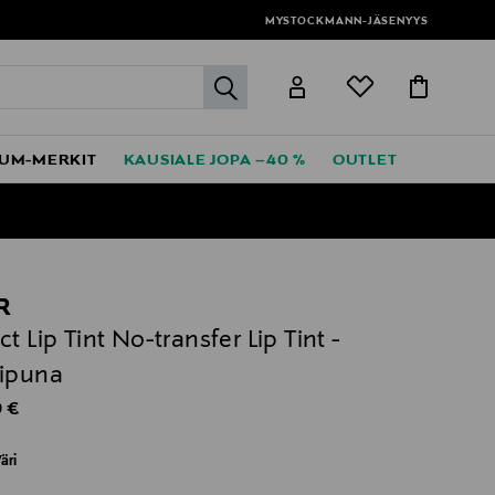
MYSTOCKMANN-JÄSENYYS
label.header.go
UM-MERKIT
KAUSIALE JOPA –40 %
OUTLET
R
ct Lip Tint No-transfer Lip Tint -
ipuna
al Price
 €
äri