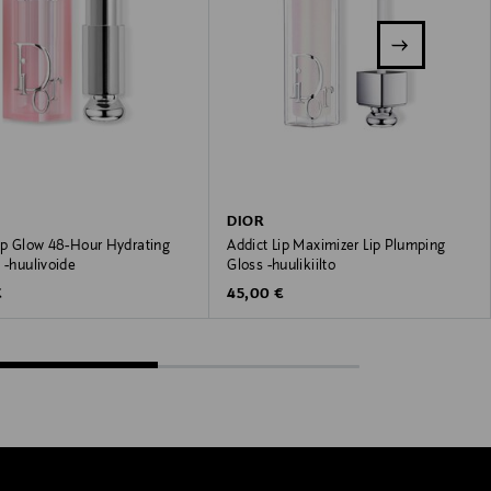
DIOR
Lip Glow 48-Hour Hydrating
Addict Lip Maximizer Lip Plumping
 -huulivoide
Gloss -huulikiilto
 Price
Original Price
€
45,00 €