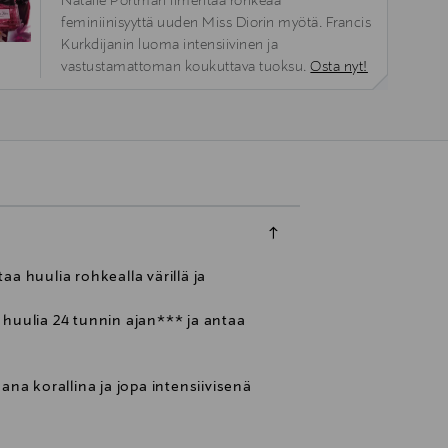
Natalie Portman ilmentää rohkeaa
feminiinisyyttä uuden Miss Diorin myötä. Francis
Kurkdijanin luoma intensiivinen ja
vastustamattoman koukuttava tuoksu.
Osta nyt!
a huulia rohkealla värillä ja
a huulia 24 tunnin ajan*** ja antaa
na korallina ja jopa intensiivisenä
 Sen applikaattori on suunniteltu