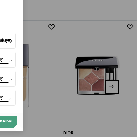
tuotteen koosta riippuen
lla valittuun osoitteeseen.
äksytty
sy
sy
sy
KAIKKI
DIOR