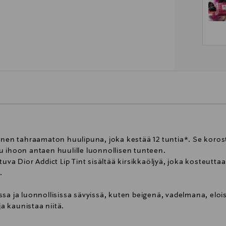
inen tahraamaton huulipuna, joka kestää 12 tuntia*. Se korosta
u ihoon antaen huulille luonnollisen tunteen.
uva Dior Addict Lip Tint sisältää kirsikkaöljyä, joka kosteutta
.
sa ja luonnollisissa sävyissä, kuten beigenä, vadelmana, eloisa
ja kaunistaa niitä.
ip Tint -huulipuna jättää huulille satiinisen ja pehmeän pinnan.