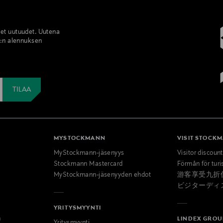
set uutuudet. Uutena
%:n alennuksen
MYSTOCKMANN
VISIT STOCK
MyStockmann-jäsenyys
Visitor discoun
Stockmann Mastercard
Förmån för turi
MyStockmann-jäsenyyden ehdot
游客享受九折
ビジターディ
YRITYSMYYNTI
n
LINDEX GROU
Yritysmyynti