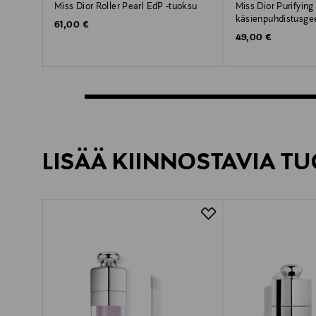
Miss Dior Roller Pearl EdP -tuoksu
Miss Dior Purifyin
käsienpuhdistusgee
Original Price
61,00 €
Original Price
49,00 €
LISÄÄ KIINNOSTAVIA TU