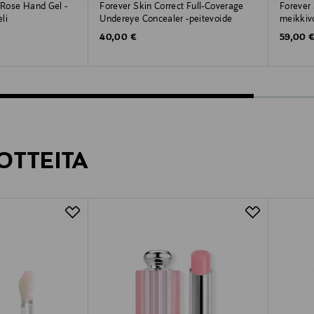
g Rose Hand Gel -
Forever Skin Correct Full-Coverage
Forever
li
Undereye Concealer -peitevoide
meikkiv
Original Price
Original
40,00 €
59,00 
OTTEITA