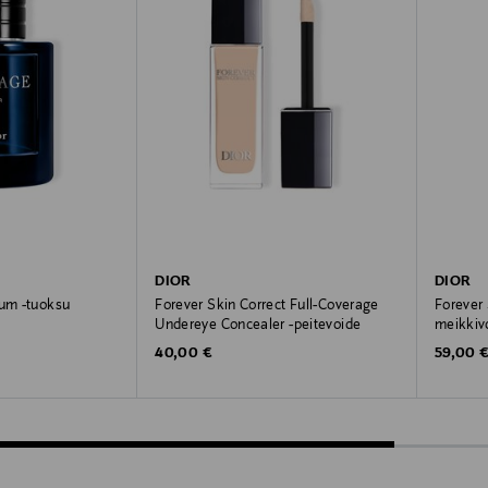
DIOR
DIOR
fum -tuoksu
Forever Skin Correct Full-Coverage
Forever
Undereye Concealer -peitevoide
meikkiv
Original Price
Original
40,00 €
59,00 