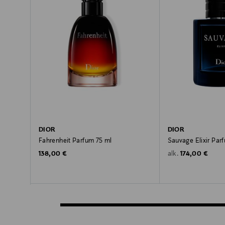
DIOR
DIOR
Fahrenheit Parfum 75 ml
Sauvage Elixir Par
Original Price
Original Price
138,00 €
174,00 €
alk.