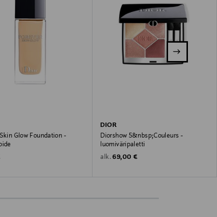
DIOR
 Skin Glow Foundation -
Diorshow 5&nbsp;Couleurs -
oide
luomiväripaletti
 Price
Original Price
€
69,00 €
alk.