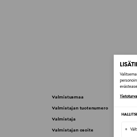
LISÄT
Valitsemal
personoin
evästeaset
Tietoturva
Valmistusmaa
Valmistajan tuotenumero
HALLIT
Valmistaja
+
Väl
Valmistajan osoite