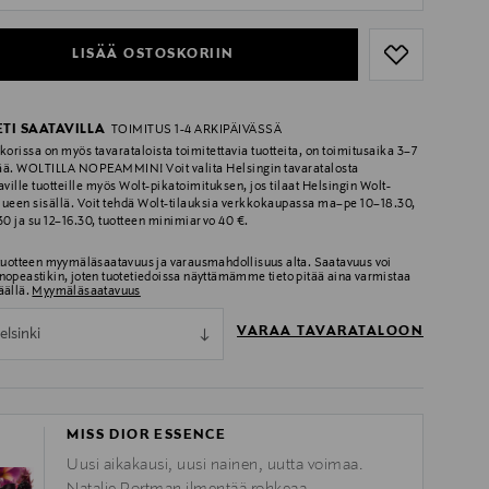
LISÄÄ OSTOSKORIIN
ETI SAATAVILLA
TOIMITUS 1-4 ARKIPÄIVÄSSÄ
korissa on myös tavarataloista toimitettavia tuotteita, on toimitusaika 3–7
ää. WOLTILLA NOPEAMMIN! Voit valita Helsingin tavaratalosta
aville tuotteille myös Wolt-pikatoimituksen, jos tilaat Helsingin Wolt-
lueen sisällä. Voit tehdä Wolt-tilauksia verkkokaupassa ma–pe 10–18.30,
.30 ja su 12–16.30, tuotteen minimiarvo 40 €.
 tuotteen myymäläsaatavuus ja varausmahdollisuus alta. Saatavuus voi
nopeastikin, joten tuotetiedoissa näyttämämme tieto pitää aina varmistaa
äällä.
Myymäläsaatavuus
VARAA TAVARATALOON
elsinki
MISS DIOR ESSENCE
Uusi aikakausi, uusi nainen, uutta voimaa.