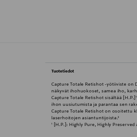
Tuotetiedot
Capture Totale Retishot -yötiiviste on
näkyvät ihohuokoset, samea iho, karhe
Capture Totale Retishot sisältää [H.P.]
ihon uusiutumista ja parantaa sen rak
Capture Totale Retishot on osoitettu k
laserhoitojen asiantuntijoista.²
¹ [H.P.]: Highly Pure, Highly Preserve
² Tehokkuuden on validoinut 10 laseriho