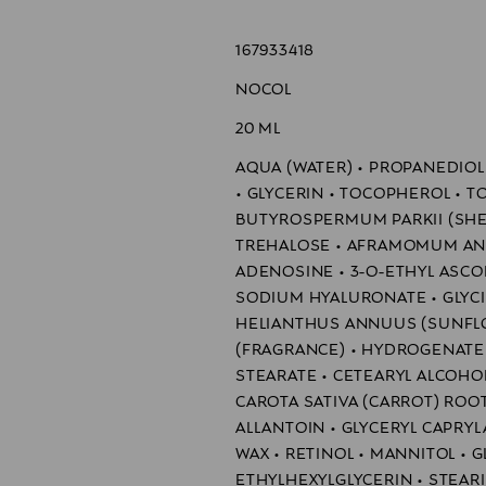
 yökäyttöön retinolin valoherkkyyden vuoksi.
167933418
e Totale Le Sérum -seerumia.
stavaa hoitoa varten koko kasvoille välttäen silmänympärysiho
NOCOL
 & Wrinkle-Correcting Creme -voidetta kasvoille ulospäin suunt
5 suojakertoimen aurinkosuojaa, esimerkiksi Capture Dreamsk
20 ML
AQUA (WATER) • PROPANEDIOL 
• GLYCERIN • TOCOPHEROL • T
äistä saantia ennen käyttöä. Jos iholla ilmenee punoitusta, kuu
tuu tuotteeseen. Nämä väliaikaiset vaikutukset ovat normaalej
BUTYROSPERMUM PARKII (SHE
suun ympärillä. Jos tuotetta joutuu silmiin, huuhtele välittömäs
TREHALOSE • AFRAMOMUM ANG
en jälkeisenä päivänä ja vältä altistumista auringolle tuotteen
ADENOSINE • 3-O-ETHYL ASCOR
SODIUM HYALURONATE • GLYCIN
HELIANTHUS ANNUUS (SUNFLO
(FRAGRANCE) • HYDROGENATED
STEARATE • CETEARYL ALCOHO
CAROTA SATIVA (CARROT) ROO
ALLANTOIN • GLYCERYL CAPRYLA
WAX • RETINOL • MANNITOL • G
ETHYLHEXYLGLYCERIN • STEARI