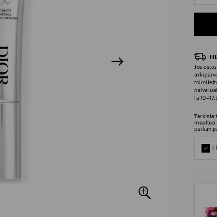
H
Jos ostos
arkipäiv
toimitett
palvelua
la 10–17
Tarkista
muuttua 
paikan p
H