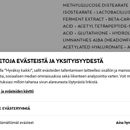
METHYLGLUCOSE DISTEARATE •
ISOSTEARATE • LACTOBACILLUS
FERMENT EXTRACT • BETA-CARO
ACID • ACETYL TETRAPEPTIDE-1
ACID • GLUTATHIONE • HYDROL
LIMNANTHES ALBA (MEADOWFO
ACETYLATED HYALURONATE •
ACRYLOYLDIMETHYLTAURATE/V
IETOJA EVÄSTEISTÄ JA YKSITYISYYDESTÄ
HYDROXYETHYL ACRYLATE/SOD
COPOLYMER • GLYCERYL POLYM
la “Hyväksy kaikki”, sallit evästeiden tallentamisen laitteellesi sisällön ja maino
POLYSILICONE-11 • DISODIUM 
tia, sosiaalisen median ominaisuuksia sekä liikenteen analysointia varten. Voit 
HYALURONATE CROSSPOLYME
uksiasi milloin tahansa sivun alareunasta löytyvästä linkistä.
 ja evästeiden käyttö
Ranska
C099800039
SE EVÄSTERYHMIÄ
Christian Dior Couture
ttämättömät evästeet
Aina hyv
29 Avenue Montaigne, 75008 Pa