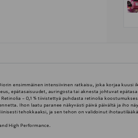
 Diorin ensimmäinen intensiivinen ratkaisu, joka korjaa kuusi i
us, epätasaisuudet, auringosta tai aknesta johtuvat epätasais
¹ Retinolia – 0,1 % tiivistettyä puhdasta retinolia koostumukse
ennetta. Ihon laatu paranee näkyvästi päivä päivältä ja iho n
liinisesti tehokkaaksi, ja sen tehon on validoinut ihotautilääk
d and High Performance.
tautilääkärin tiimi.