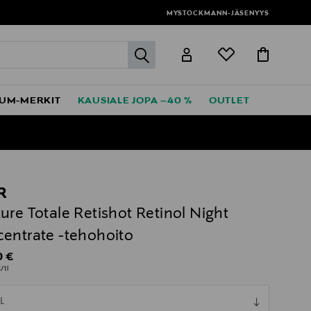
MYSTOCKMANN-JÄSENYYS
label.header.go
UM-MERKIT
KAUSIALE JOPA –40 %
OUTLET
R
ure Totale Retishot Retinol Night
entrate -tehohoito
al Price
0 €
/1l
ull
L
ull