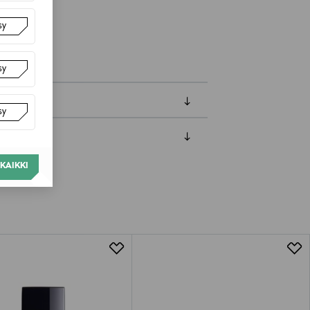
sy
nhoito
sy
sy
luessa tuotteen vastaanottamisesta.
KAIKKI
van tuotteen sinetin tulee olla ehjä.
tuotteen koosta riippuen
lla valittuun osoitteeseen.