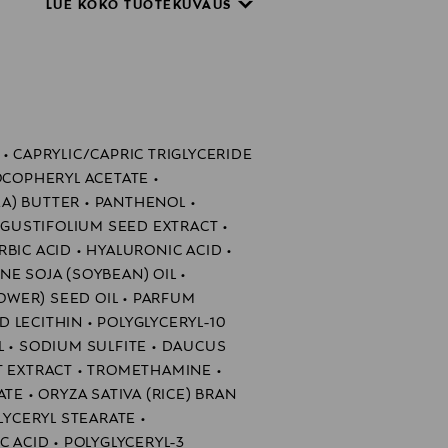
LUE KOKO TUOTEKUVAUS
a ja huulia.
autuvin liikkein.
in Moist & Perfect Cushion -
• CAPRYLIC/CAPRIC TRIGLYCERIDE
OCOPHERYL ACETATE •
motusta, pistelyä tai kuivuutta,
a ja odotettavia retinolia
A) BUTTER • PANTHENOL •
ti vedellä.
USTIFOLIUM SEED EXTRACT •
 käytön aikana.
BIC ACID • HYALURONIC ACID •
E SOJA (SOYBEAN) OIL •
WER) SEED OIL • PARFUM
 LECITHIN • POLYGLYCERYL-10
L • SODIUM SULFITE • DAUCUS
T EXTRACT • TROMETHAMINE •
TE • ORYZA SATIVA (RICE) BRAN
LYCERYL STEARATE •
C ACID • POLYGLYCERYL-3