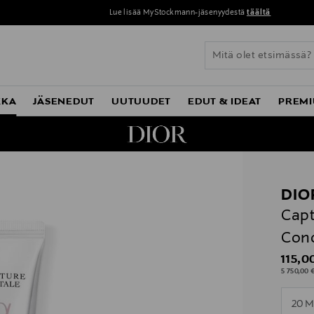
Lue lisää MyStockmann-jäsenyydestä
täältä
KKA
JÄSENEDUT
UUTUUDET
EDUT & IDEAT
PREMI
DIO
Capt
Conc
Origin
115,0
5 750,00 €
n
20 M
n