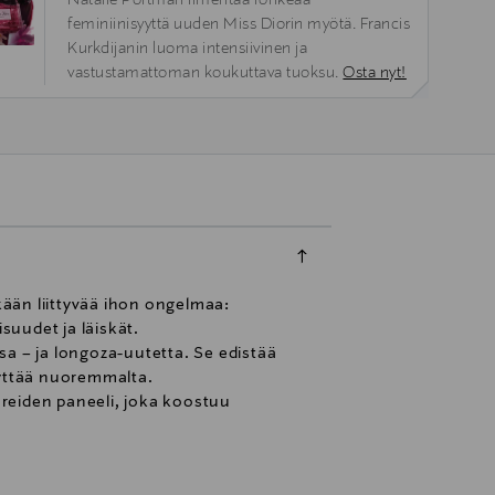
Natalie Portman ilmentää rohkeaa
feminiinisyyttä uuden Miss Diorin myötä. Francis
Kurkdijanin luoma intensiivinen ja
vastustamattoman koukuttava tuoksu.
Osta nyt!
kään liittyvää ihon ongelmaa:
uudet ja läiskät.
ssa – ja longoza-uutetta. Se edistää
äyttää nuoremmalta.
äreiden paneeli, joka koostuu