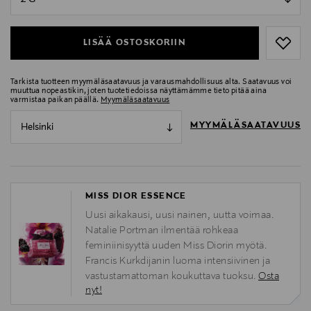
null
LISÄÄ OSTOSKORIIN
Tarkista tuotteen myymäläsaatavuus ja varausmahdollisuus alta. Saatavuus voi
muuttua nopeastikin, joten tuotetiedoissa näyttämämme tieto pitää aina
varmistaa paikan päällä.
Myymäläsaatavuus
MYYMÄLÄSAATAVUUS
Helsinki
MISS DIOR ESSENCE
Uusi aikakausi, uusi nainen, uutta voimaa.
Natalie Portman ilmentää rohkeaa
feminiinisyyttä uuden Miss Diorin myötä.
Francis Kurkdijanin luoma intensiivinen ja
vastustamattoman koukuttava tuoksu.
Osta
nyt!