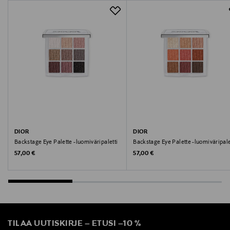
Valmistaja
Christian Dior Couture
Valmistajan osoite
29 Avenue Montaigne, 75008 Paris, France
Digitaalinen osoite
contactdioreu@dior.com
DIOR
DIOR
Avainsanat
Backstage Eye Palette -luomiväripaletti
Backstage Eye Palette -luomiväripale
Dior, Diorshow , luomiväri, silmät,meikit
Original Price
Original Price
57,00 €
57,00 €
TILAA UUTISKIRJE
–
ETUSI
–
10 %