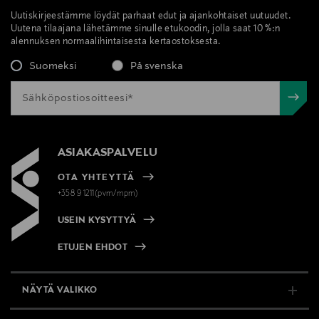
Uutiskirjeestämme löydät parhaat edut ja ajankohtaiset uutuudet.
Uutena tilaajana lähetämme sinulle etukoodin, jolla saat 10 %:n
alennuksen normaalihintaisesta kertaostoksesta.
Suomeksi
På svenska
ASIAKASPALVELU
OTA YHTEYTTÄ
+358 9 1211(pvm/mpm)
USEIN KYSYTTYÄ
ETUJEN EHDOT
NÄYTÄ VALIKKO