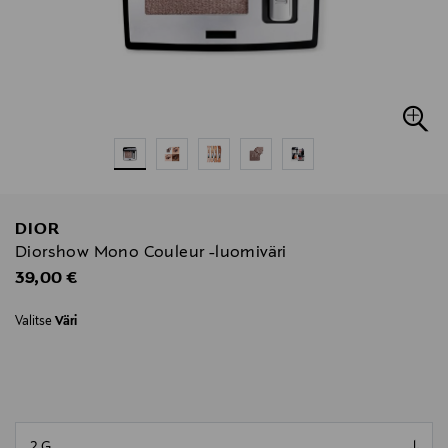
DIOR
Diorshow Mono Couleur -luomiväri
Original Price
39,00 €
Valitse
Väri
null