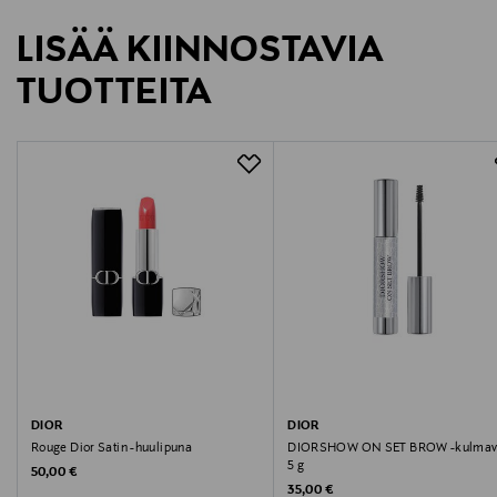
Valmistajan osoite
LISÄÄ KIINNOSTAVIA
29 Avenue Montaigne, 75008 Paris, France
TUOTTEITA
Digitaalinen osoite
contactdioreu@dior.com
DIOR
DIOR
Rouge Dior Satin -huulipuna
DIORSHOW ON SET BROW -kulmav
5 g
Original Price
50,00 €
Original Price
35,00 €