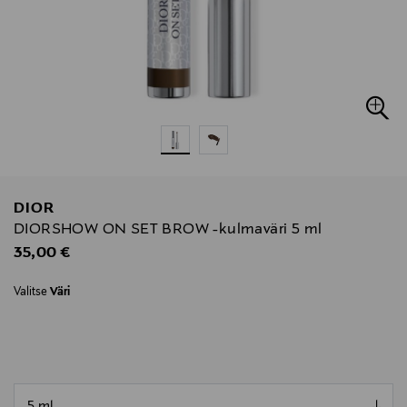
DIOR
DIORSHOW ON SET BROW -kulmaväri 5 ml
Original Price
35,00 €
Valitse
Väri
null