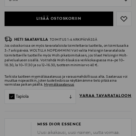
null
LISÄÄ OSTOSKORIIN
HETI SAATAVILLA
TOIMITUS 1-4 ARKIPÄIVÄSSÄ
Jos ostoskorissa on myös tavarataloista toimitettavia tuotteita, on toimitusaika
3–7 arkipäivää. WOLTILLA NOPEAMMIN! Voit valita Helsingin tavaratalosta
toimitettaville tuotteille myös Wolt-pikatoimituksen, jos tilaat Helsingin Wolt-
palvelualueen sisällä. Voit tehdä Wolt-tilauksia verkkokaupassa ma–pe 10–
18.30, la 10–17.30 ja su 12–16.30, tuotteen minimiarvo 40 €.
Tarkista tuotteen myymäläsaatavuus ja varausmahdollisuus alta. Saatavuus voi
muuttua nopeastikin, joten tuotetiedoissa näyttämämme tieto pitää aina
varmistaa paikan päällä.
Myymäläsaatavuus
VARAA TAVARATALOON
Tapiola
MISS DIOR ESSENCE
Uusi aikakausi, uusi nainen, uutta voimaa.