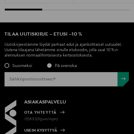
TILAA UUTISKIRJE
–
ETUSI
–
10 %
Uutiskirjeestämme löydät parhaat edut ja ajankohtaiset uutuudet.
Uutena tilaajana lähetämme sinulle etukoodin, jolla saat 10 %:n
alennuksen normaalihintaisesta kertaostoksesta.
Suomeksi
På svenska
ASIAKASPALVELU
OTA YHTEYTTÄ
+358 9 1211(pvm/mpm)
USEIN KYSYTTYÄ