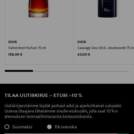
Digitaalinen osoite
contactdioreu@dior.com
Avainsanat
Dior, tuoksu, Homme Parfum, hajuvesi
DIOR
DIOR
Fahrenheit Parfum 75 ml
Sauvage Deo Stick -deodorantti 75 m
Original Price
Original Price
138,00 €
43,00 €
TILAA UUTISKIRJE
–
ETUSI
–
10 %
Uutiskirjeestämme löydät parhaat edut ja ajankohtaiset uutuudet.
Uutena tilaajana lähetämme sinulle etukoodin, jolla saat 10 %:n
alennuksen normaalihintaisesta kertaostoksesta.
Suomeksi
På svenska