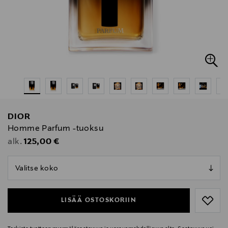
DIOR
Homme Parfum -tuoksu
Original Price
125,00 €
alk.
null
null
LISÄÄ OSTOSKORIIN