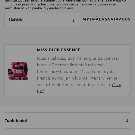
Tarkista tuotteen myymäläsaatavuus ja varausmahdollisuus alta. Saatavuus voi
muuttua nopeastikin, joten tuotetiedoissa näyttämämme tieto pitää aina
varmistaa paikan päällä.
Myymäläsaatavuus
MYYMÄLÄSAATAVUUS
Helsinki
MISS DIOR ESSENCE
Uusi aikakausi, uusi nainen, uutta voimaa.
Natalie Portman ilmentää rohkeaa
feminiinisyyttä uuden Miss Diorin myötä.
Francis Kurkdijanin luoma intensiivinen ja
vastustamattoman koukuttava tuoksu.
Osta
nyt!
Tuotetiedot
Francis Kurkdjian, Dior-parfyymien luova johtaja