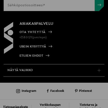
ASIAKASPALVELU
OTA YHTEYTTÄ
+358 9 1211(pvm/mpm)
USEIN KYSYTTYÄ
ETUJEN EHDOT
NÄYTÄ VALIKKO
TUKI & INFO
Instagram
Facebook
Pinterest
AJANKOHTAISTA
PALVELUT
Verkkokaupan
Tietoturva ja
Tietosuojaseloste