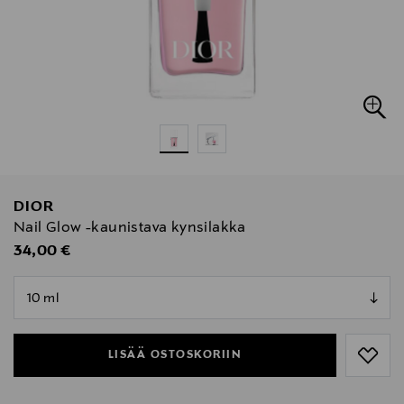
DIOR
Nail Glow -kaunistava kynsilakka
Original Price
34,00 €
null
null
LISÄÄ OSTOSKORIIN