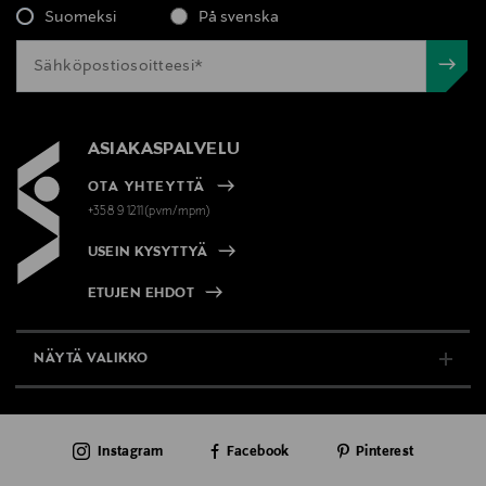
Suomeksi
På svenska
ACID • [+/- CI 15850 (RED 7 LAKE)]
Valmistusmaa
Ranska
ASIAKASPALVELU
Valmistajan tuotenumero
OTA YHTEYTTÄ
C099700553
+358 9 1211(pvm/mpm)
USEIN KYSYTTYÄ
Valmistaja
Christian Dior Couture
ETUJEN EHDOT
Valmistajan osoite
NÄYTÄ VALIKKO
29 Avenue Montaigne, 75008 Paris, France
TUKI & INFO
Digitaalinen osoite
Instagram
Facebook
Pinterest
AJANKOHTAISTA
contactdioreu@dior.com