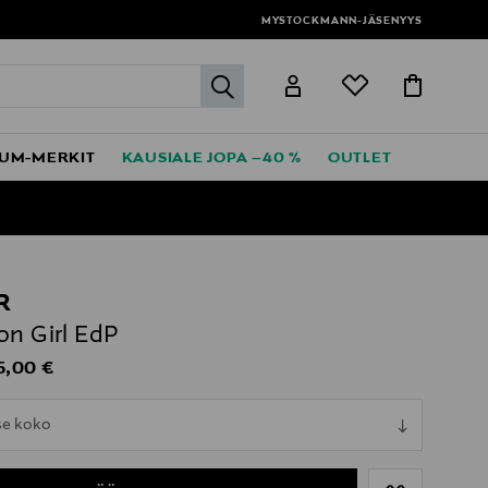
MYSTOCKMANN-JÄSENYYS
label.header.go
UM-MERKIT
KAUSIALE JOPA –40 %
OUTLET
R
on Girl EdP
iginal Price
5,00 €
ull
tse koko
ull