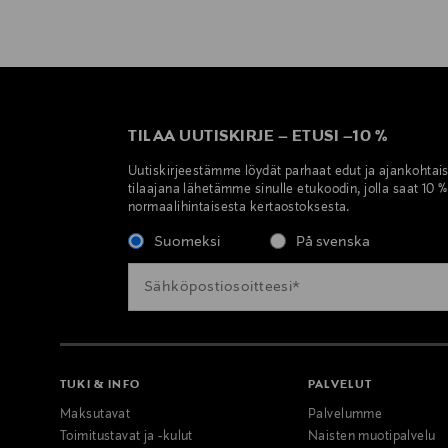
TILAA UUTISKIRJE
–
ETUSI
–
10 %
Uutiskirjeestämme löydät parhaat edut ja ajankohtai
tilaajana lähetämme sinulle etukoodin, jolla saat 10 
normaalihintaisesta kertaostoksesta.
Suomeksi
På svenska
TUKI & INFO
PALVELUT
Maksutavat
Palvelumme
Toimitustavat ja -kulut
Naisten muotipalvelu