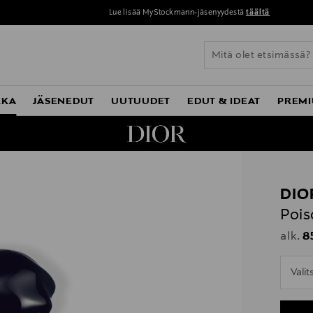
Lue lisää MyStockmann-jäsenyydestä
täältä
KKA
JÄSENEDUT
UUTUUDET
EDUT & IDEAT
PREMI
DIO
Pois
Or
8
alk.
n
Vali
n