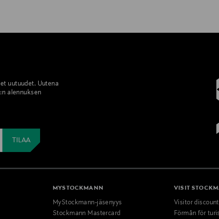
set uutuudet. Uutena
%:n alennuksen
MYSTOCKMANN
VISIT STOCK
MyStockmann-jäsenyys
Visitor discoun
Stockmann Mastercard
Förmån för turi