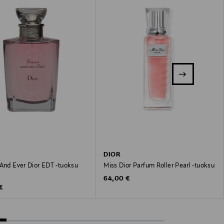
DIOR
 And Ever Dior EDT -tuoksu
Miss Dior Parfum Roller Pearl -tuoksu
Original Price
64,00 €
 Price
€