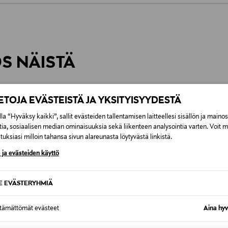
0,00 €
inen tilaukseesi. Voit palauttaa tilaamasi tuotteen 30 vuorokauden ku
0,00 € – 4,90 €
lee palauttaa avaamattomissa alkuperäispakkauksissaan ja palautetta
ÖS NÄISTÄ
7,90 €–50,00 € kuljetusyhtiöstä ja 
Alk. 6,90 €, kun toimitus on saatavi
IETOJA EVÄSTEISTÄ JA YKSITYISYYDESTÄ
la “Hyväksy kaikki”, sallit evästeiden tallentamisen laitteellesi sisällön ja maino
tia, sosiaalisen median ominaisuuksia sekä liikenteen analysointia varten. Voit 
uksiasi milloin tahansa sivun alareunasta löytyvästä linkistä.
 ja evästeiden käyttö
SE EVÄSTERYHMIÄ
ttämättömät evästeet
Aina hyv