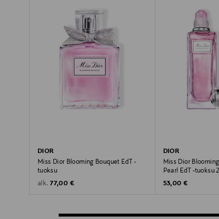
DIOR
DIOR
Miss Dior Blooming Bouquet EdT -
Miss Dior Blooming
tuoksu
Pearl EdT -tuoksu 
Original Price
Original Price
77,00 €
53,00 €
alk.