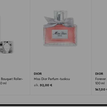
DIOR
DIOR
 Bouquet Roller-
Miss Dior Parfum -tuoksu
Forever
20 ml
100 ml
Original Price
92,00 €
alk.
Original
147,00 