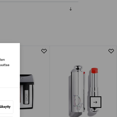
luessa tuotteen vastaanottamisesta.
van tuotteen sinetin tulee olla ehjä.
tuotteen koosta riippuen
lla valittuun osoitteeseen.
sten
muuttaa
äksytty