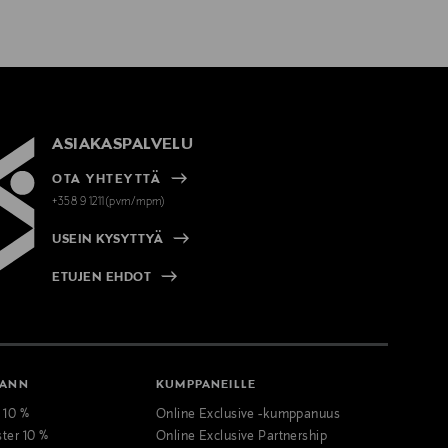
ASIAKASPALVELU
OTA YHTEYTTÄ
+358 9 1211(pvm/mpm)
USEIN KYSYTTYÄ
ETUJEN EHDOT
MANN
KUMPPANEILLE
t 10 %
Online Exclusive -kumppanuus
ster 10 %
Online Exclusive Partnership