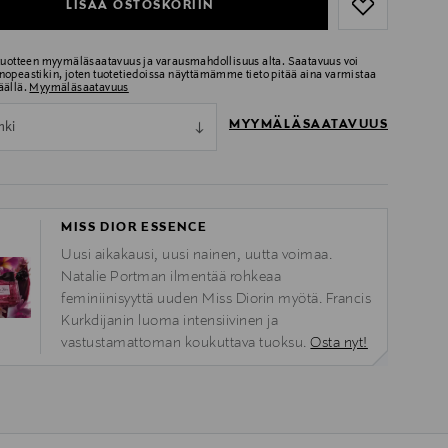
LISÄÄ OSTOSKORIIN
 tuotteen myymäläsaatavuus ja varausmahdollisuus alta. Saatavuus voi
nopeastikin, joten tuotetiedoissa näyttämämme tieto pitää aina varmistaa
äällä.
Myymäläsaatavuus
MYYMÄLÄSAATAVUUS
nki
MISS DIOR ESSENCE
Uusi aikakausi, uusi nainen, uutta voimaa.
Natalie Portman ilmentää rohkeaa
feminiinisyyttä uuden Miss Diorin myötä. Francis
Kurkdijanin luoma intensiivinen ja
vastustamattoman koukuttava tuoksu.
Osta nyt!