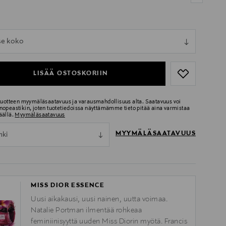
ull
tse koko
ull
LISÄÄ OSTOSKORIIN
 tuotteen myymäläsaatavuus ja varausmahdollisuus alta. Saatavuus voi
nopeastikin, joten tuotetiedoissa näyttämämme tieto pitää aina varmistaa
äällä.
Myymäläsaatavuus
MYYMÄLÄSAATAVUUS
nki
MISS DIOR ESSENCE
Uusi aikakausi, uusi nainen, uutta voimaa.
Natalie Portman ilmentää rohkeaa
feminiinisyyttä uuden Miss Diorin myötä. Francis