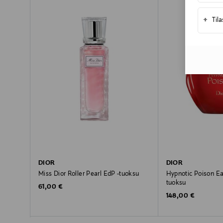
+
Til
DIOR
DIOR
Miss Dior Roller Pearl EdP -tuoksu
Hypnotic Poison Eau
tuoksu
Original Price
61,00 €
Original Price
148,00 €