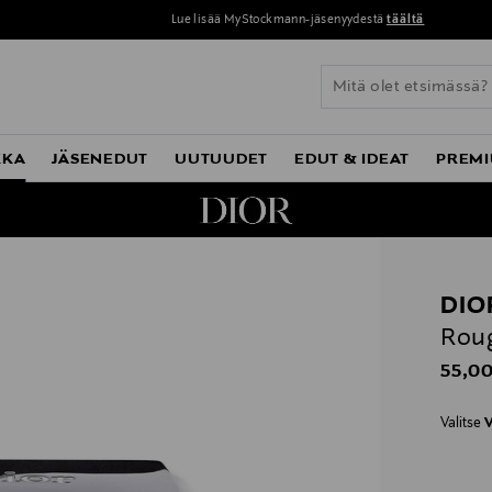
Lue lisää MyStockmann-jäsenyydestä
täältä
KKA
JÄSENEDUT
UUTUUDET
EDUT & IDEAT
PREMI
DIO
Roug
Origin
55,00
Valitse
V