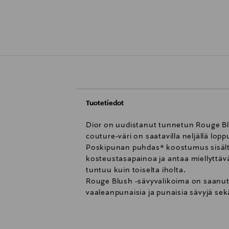
Tuotetiedot
Dior on uudistanut tunnetun Rouge Blu
couture-väri on saatavilla neljällä lopp
Poskipunan puhdas* koostumus sisältää
kosteustasapainoa ja antaa miellyttäv
tuntuu kuin toiselta iholta.
Rouge Blush -sävyvalikoima on saanut i
vaaleanpunaisia ja punaisia sävyjä sekä
Poskipunassa on kerrostettava koostum
* Lisätietoja Diorin kestävästä kauneud
standardien perusteella laskettu mää