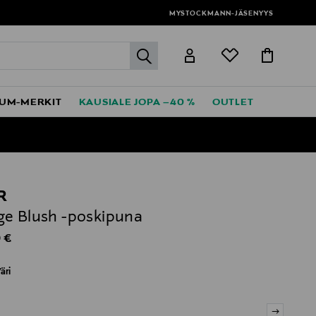
MYSTOCKMANN-JÄSENYYS
label.header.go
UM-MERKIT
KAUSIALE JOPA –40 %
OUTLET
R
e Blush -poskipuna
al Price
 €
äri