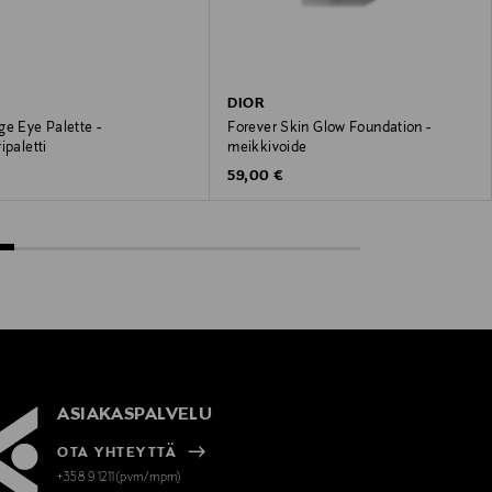
DIOR
ge Eye Palette -
Forever Skin Glow Foundation -
ipaletti
meikkivoide
 Price
Original Price
€
59,00 €
ASIAKASPALVELU
OTA YHTEYTTÄ
+358 9 1211(pvm/mpm)