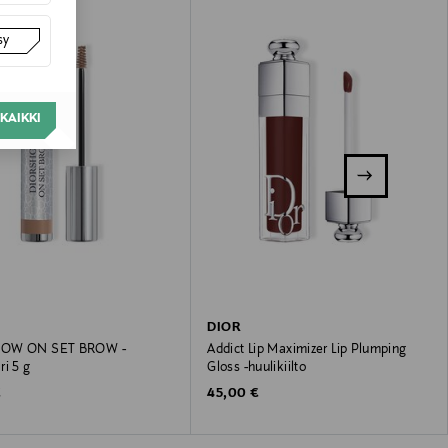
sy
KAIKKI
DIOR
OW ON SET BROW -
Addict Lip Maximizer Lip Plumping
i 5 g
Gloss -huulikiilto
 Price
Original Price
€
45,00 €