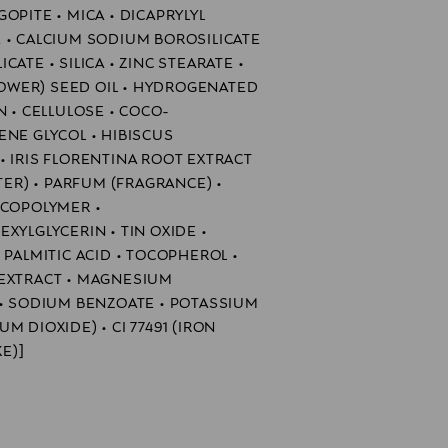
OPITE • MICA • DICAPRYLYL
 • CALCIUM SODIUM BOROSILICATE
ATE • SILICA • ZINC STEARATE •
WER) SEED OIL • HYDROGENATED
N • CELLULOSE • COCO-
ENE GLYCOL • HIBISCUS
• IRIS FLORENTINA ROOT EXTRACT
ATER) • PARFUM (FRAGRANCE) •
 COPOLYMER •
XYLGLYCERIN • TIN OXIDE •
 PALMITIC ACID • TOCOPHEROL •
 EXTRACT • MAGNESIUM
 • SODIUM BENZOATE • POTASSIUM
IUM DIOXIDE) • CI 77491 (IRON
KE)]