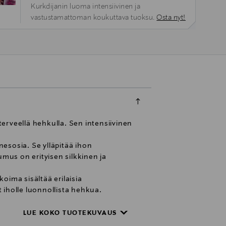
Kurkdijanin luoma intensiivinen ja
vastustamattoman koukuttava tuoksu.
Osta nyt!
erveellä hehkulla. Sen intensiivinen
esosia. Se ylläpitää ihon
mus on erityisen silkkinen ja
oima sisältää erilaisia
t iholle luonnollista hehkua.
pputuloksen.
** ISO 16128-1- ja ISO 16128-2 -
LUE KOKO TUOTEKUVAUS
vat koostumuksen tehokkuuteen,