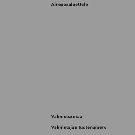
Ainesosaluettelo
aistinvaraisiin ominaisuuksiin ja vaka
Valmistusmaa
Valmistajan tuotenumero