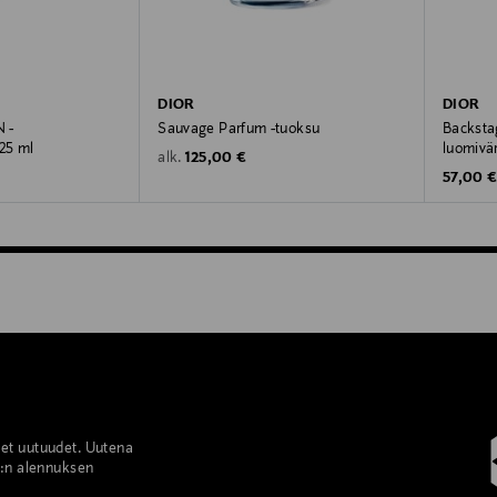
DIOR
DIOR
 -
Sauvage Parfum -tuoksu
Backsta
125 ml
luomivär
Original Price
125,00 €
alk.
Original
57,00 
set uutuudet. Uutena
%:n alennuksen