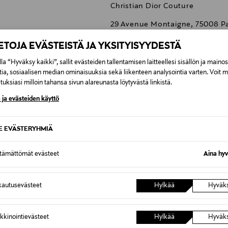
Christian Dior Couture
29 Avenue Montaigne, 75008 Pa
contactdioreu@dior.com
IETOJA EVÄSTEISTÄ JA YKSITYISYYDESTÄ
Dior, poskipuna, meikit, kasvot
la “Hyväksy kaikki”, sallit evästeiden tallentamisen laitteellesi sisällön ja maino
tia, sosiaalisen median ominaisuuksia sekä liikenteen analysointia varten. Voit 
uksiasi milloin tahansa sivun alareunasta löytyvästä linkistä.
 ja evästeiden käyttö
0,00 €
SE EVÄSTERYHMIÄ
inen tilaukseesi. Voit palauttaa tilaamasi tuotteen 30 vuorokauden ku
ttämättömät evästeet
Aina hyv
0,00 € – 4,90 €
lee palauttaa avaamattomissa alkuperäispakkauksissaan ja palautetta
ÖS NÄISTÄ
7,90 €–50,00 € kuljetusyhtiöstä ja 
autusevästeet
Hylkää
Hyväk
Alk. 6,90 €, kun toimitus on saatavi
kkinointievästeet
Hylkää
Hyväk