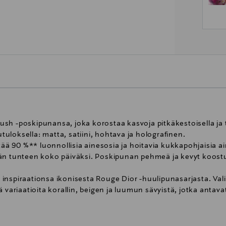
sh -poskipunansa, joka korostaa kasvoja pitkäkestoisella ja t
utuloksella: matta, satiini, hohtava ja holografinen.
 90 %** luonnollisia ainesosia ja hoitavia kukkapohjaisia ain
än tunteen koko päiväksi. Poskipunan pehmeä ja kevyt koostu
nspiraationsa ikonisesta Rouge Dior -huulipunasarjasta. Valik
 variaatioita korallin, beigen ja luumun sävyistä, jotka antava
us, jotta voit luoda luonnollisen tai runsaspigmenttisen lo
esta löydät Diorin "Responsible Formulation Charter”-sivuilta.
rä. Veden osuus mukaan luettuna. Loput ainesosat vaikutta