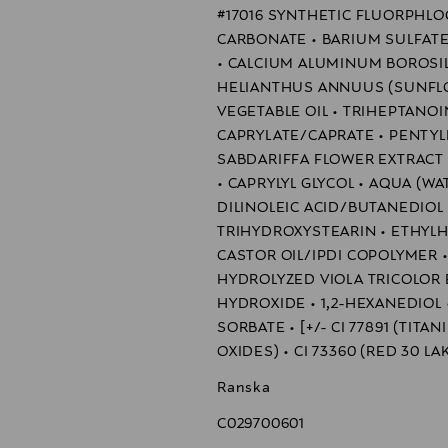
#17016 SYNTHETIC FLUORPHLOG
uteen.
CARBONATE • BARIUM SULFATE
• CALCIUM ALUMINUM BOROSILIC
HELIANTHUS ANNUUS (SUNFLO
VEGETABLE OIL • TRIHEPTANOI
CAPRYLATE/CAPRATE • PENTYL
SABDARIFFA FLOWER EXTRACT 
• CAPRYLYL GLYCOL • AQUA (W
DILINOLEIC ACID/BUTANEDIOL
TRIHYDROXYSTEARIN • ETHYLHE
CASTOR OIL/IPDI COPOLYMER •
HYDROLYZED VIOLA TRICOLOR
HYDROXIDE • 1,2-HEXANEDIOL
SORBATE • [+/- CI 77891 (TITAN
OXIDES) • CI 73360 (RED 30 LA
Ranska
C029700601