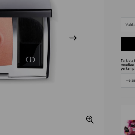
n
Vali
n
Tarkista
muuttua 
paikan p
Helsi