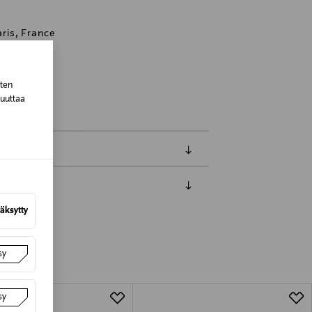
ris, France
sten
muuttaa
luessa tuotteen vastaanottamisesta.
äksytty
van tuotteen sinetin tulee olla ehjä.
tuotteen koosta riippuen
sy
lla valittuun osoitteeseen.
sy