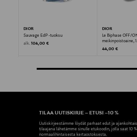
DIOR
DIOR
Sauvage EdP -tuoksu
Le Biphase OFF/ON
meikinpoistoaine, 
Original Price
104,00 €
alk.
Original Price
44,00 €
TILAA UUTISKIRJE
–
ETUSI
–
10 %
Uutiskirjeestämme löydät parhaat edut ja ajankohtai
tilaajana lähetämme sinulle etukoodin, jolla saat 10 
normaalihintaisesta kertaostoksesta.