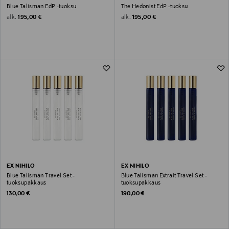
Blue Talisman EdP -tuoksu
The Hedonist EdP -tuoksu
Original Price
Original Price
alk.
alk.
195,00 €
195,00 €
EX NIHILO
EX NIHILO
Blue Talisman Travel Set -
Blue Talisman Extrait Travel Set -
tuoksupakkaus
tuoksupakkaus
Original Price
Original Price
130,00 €
190,00 €