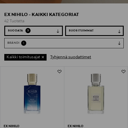
EX NIHILO - KAIKKI KATEGORIAT
42 Tuotetta
SUODATA
3
BRÄNDI
1
Tyhjennä suodattimet
Kaikki toimitusajat
42 Tuotetta
EX NIHILO
EX NIHILO