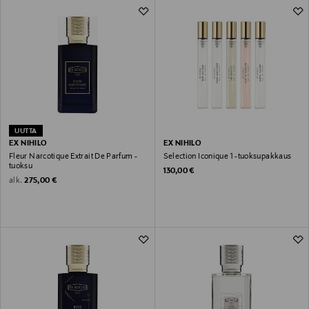
UUTTA
EX NIHILO
EX NIHILO
Fleur Narcotique Extrait De Parfum -
Selection Iconique 1 -tuoksupakkaus
tuoksu
Original Price
130,00 €
Original Price
alk.
275,00 €