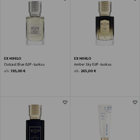
EX NIHILO
EX NIHILO
Outcast Blue EdP -tuoksu
Amber Sky EdP -tuoksu
Original Price
Original Price
alk.
alk.
195,00 €
265,00 €