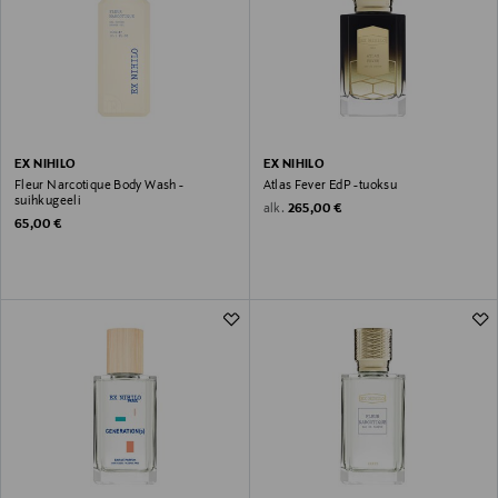
EX NIHILO
EX NIHILO
Fleur Narcotique Body Wash -
Atlas Fever EdP -tuoksu
suihkugeeli
Original Price
alk.
265,00 €
Original Price
65,00 €