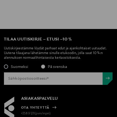
TILAA UUTISKIRJE
–
ETUSI
–
10 %
Uutiskirjeestämme löydät parhaat edut ja ajankohtaiset uutuudet.
Uutena tilaajana lähetämme sinulle etukoodin, jolla saat 10 %:n
alennuksen normaalihintaisesta kertaostoksesta.
Suomeksi
På svenska
ASIAKASPALVELU
OTA YHTEYTTÄ
+358 9 1211(pvm/mpm)