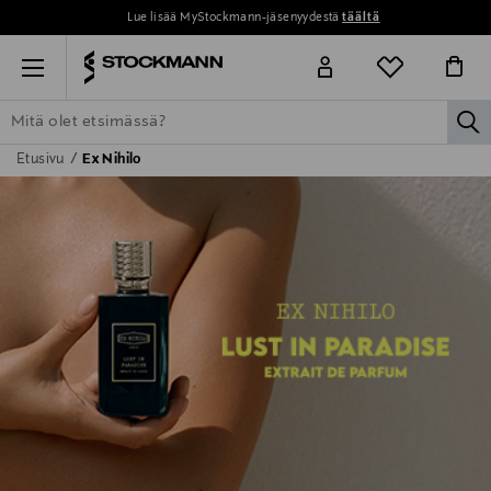
Lue lisää MyStockmann-jäsenyydestä
täältä
Menu
la
Etusivu
Ex Nihilo
ETSI KAIKKI
NAISET
MIEHET
LAPSET
KOTI
KOSMETIIK