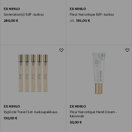
EX NIHILO
EX NIHILO
Generation(s) EdP -tuoksu
Fleur Narcotique EdP -tuoksu
Original Price
Original Price
alk.
280,00 €
195,00 €
EX NIHILO
EX NIHILO
Explicite Travel Set -tuoksupakkaus
Fleur Narcotique Hand Cream -
käsivoide
Original Price
130,00 €
Original Price
50,00 €