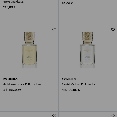
tuoksupakkaus
Original Price
65,00 €
Original Price
190,00 €
EX NIHILO
EX NIHILO
Gold Immortals EdP -tuoksu
Santal Calling EdP -tuoksu
Original Price
Original Price
alk.
alk.
195,00 €
195,00 €