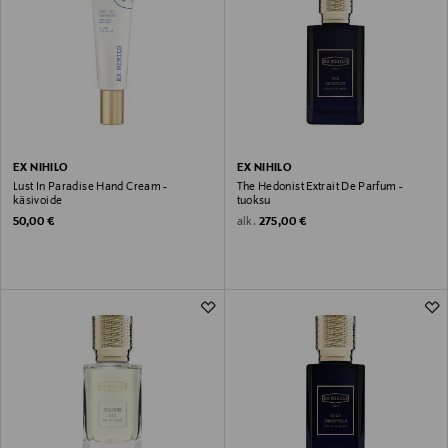
EX NIHILO
EX NIHILO
Lust In Paradise Hand Cream -
The Hedonist Extrait De Parfum -
käsivoide
tuoksu
Original Price
Original Price
alk.
50,00 €
275,00 €