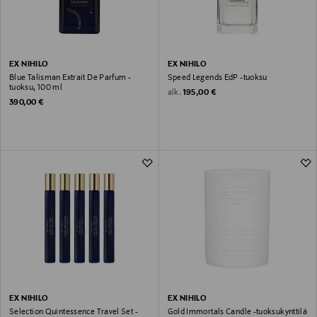
EX NIHILO
EX NIHILO
Blue Talisman Extrait De Parfum -
Speed Legends EdP -tuoksu
tuoksu, 100 ml
Original Price
alk.
195,00 €
Original Price
390,00 €
EX NIHILO
EX NIHILO
Selection Quintessence Travel Set -
Gold Immortals Candle -tuoksukynttilä