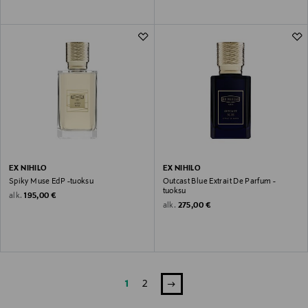
EX NIHILO
EX NIHILO
Spiky Muse EdP -tuoksu
Outcast Blue Extrait De Parfum -
tuoksu
Original Price
alk.
195,00 €
Original Price
alk.
275,00 €
1
2