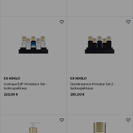
EX NIHILO
EX NIHILO
Iconique EdP Miniature Set -
Quintessence Miniatur Set 2 -
tuoksupakkaus
tuoksupakkaus
Original Price
Original Price
220,00 €
295,00 €