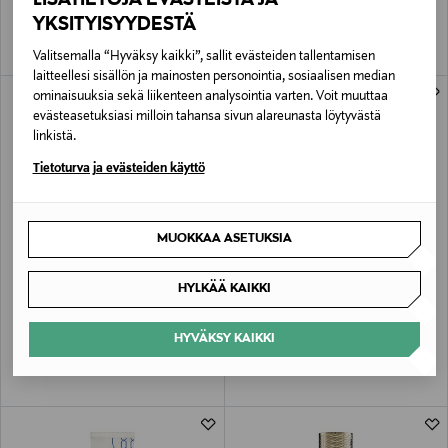
YKSITYISYYDESTÄ
Valitsemalla “Hyväksy kaikki”, sallit evästeiden tallentamisen
laitteellesi sisällön ja mainosten personointia, sosiaalisen median
ominaisuuksia sekä liikenteen analysointia varten. Voit muuttaa
evästeasetuksiasi milloin tahansa sivun alareunasta löytyvästä
linkistä.
Tietoturva ja evästeiden käyttö
MUOKKAA ASETUKSIA
EX NIHILO
EX NIHILO
HYLKÄÄ KAIKKI
Lust In Paradise EdP -tuoksu
Lust in Paradise Extrait de Parfum -
tuoksu
Original Price
alk.
195,00 €
HYVÄKSY KAIKKI
Original Price
alk.
275,00 €