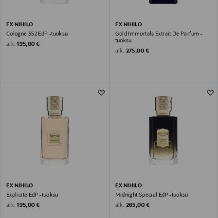
EX NIHILO
EX NIHILO
Cologne 352 EdP -tuoksu
Gold Immortals Extrait De Parfum -
tuoksu
Original Price
alk.
195,00 €
Original Price
alk.
275,00 €
EX NIHILO
EX NIHILO
Explicite EdP -tuoksu
Midnight Special EdP -tuoksu
Original Price
Original Price
alk.
alk.
195,00 €
265,00 €