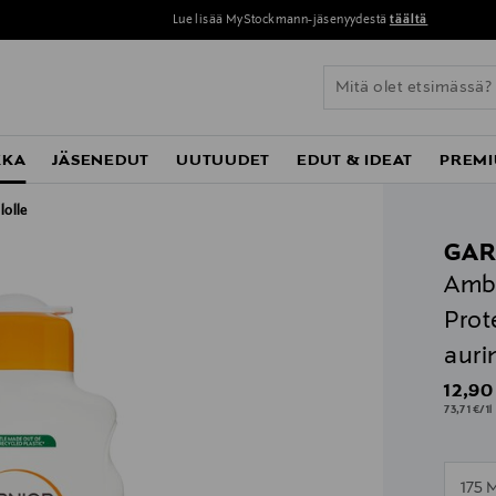
Lue lisää MyStockmann-jäsenyydestä
täältä
KKA
JÄSENEDUT
UUTUUDET
EDUT & IDEAT
PREMI
lolle
GAR
Ambr
Prot
auri
Origin
12,90
73,71 €/1l
n
175 