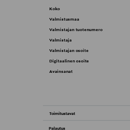
Koko
Valmistusmaa
Valmistajan tuotenumero
Valmistaja
Valmistajan osoite
Digitaalinen osoite
Avainsanat
Toimitustavat
Nouto tavaratalosta
Palautus