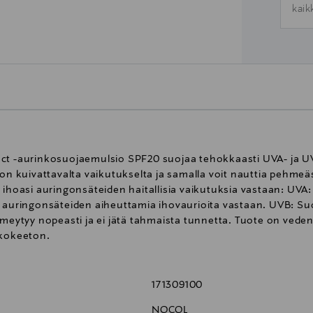
kaik
ect -aurinkosuojaemulsio SPF20 suojaa tehokkaasti UVA- ja U
kuivattavalta vaikutukselta ja samalla voit nauttia pehmeäs
asi auringonsäteiden haitallisia vaikutuksia vastaan: UVA: Ta
a ​​auringonsäteiden aiheuttamia ihovaurioita vastaan. UVB: S
imeytyy nopeasti ja ei jätä tahmaista tunnetta. Tuote on vede
nkokeeton.
171309100
NOCOL