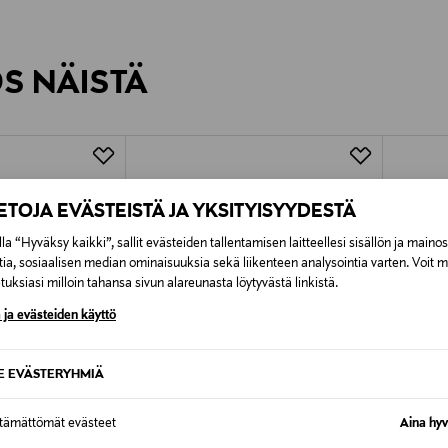
inen tilaukseesi. Voit palauttaa tilaamasi tuotteen 30 vuorokauden ku
0,00 € – 4,90 €
lee palauttaa avaamattomissa alkuperäispakkauksissaan ja palautetta
ÖS NÄISTÄ
7,90 €–50,00 € kuljetusyhtiöstä ja 
Alk. 6,90 €, kun toimitus on saatavi
IETOJA EVÄSTEISTÄ JA YKSITYISYYDESTÄ
la “Hyväksy kaikki”, sallit evästeiden tallentamisen laitteellesi sisällön ja maino
tia, sosiaalisen median ominaisuuksia sekä liikenteen analysointia varten. Voit 
uksiasi milloin tahansa sivun alareunasta löytyvästä linkistä.
 ja evästeiden käyttö
SE EVÄSTERYHMIÄ
ttämättömät evästeet
Aina hyv