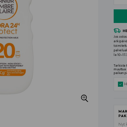
n
H
Jos ostos
arkipäiv
toimitett
palvelua
la 10–17
Tarkista
muuttua 
paikan p
H
MAK
PAK
Nyt 