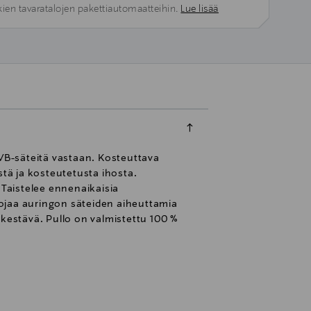
kien tavaratalojen pakettiautomaatteihin.
Lue lisää
VB-säteitä vastaan. Kosteuttava
tä ja kosteutetusta ihosta.
istelee ennenaikaisia ​​
uojaa auringon säteiden aiheuttamia
nkestävä. Pullo on valmistettu 100 %