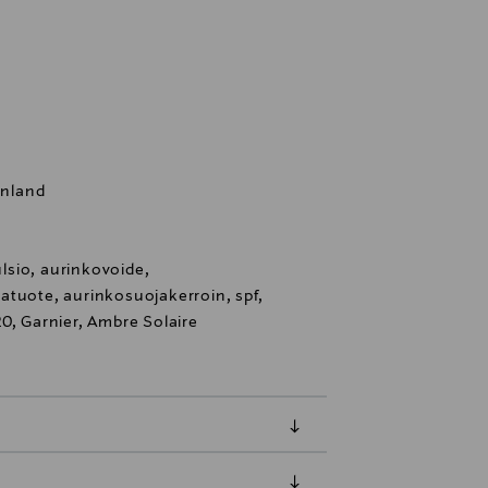
inland
sio, aurinkovoide,
atuote, aurinkosuojakerroin, spf,
0, Garnier, Ambre Solaire