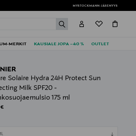
MYSTOCKMANN-JÄSENYYS
label.header.go
UM-MERKIT
KAUSIALE JOPA –40 %
OUTLET
NIER
e Solaire Hydra 24H Protect Sun
ecting Milk SPF20 -
nkosuojaemulsio 175 ml
al Price
 €
ull
ML