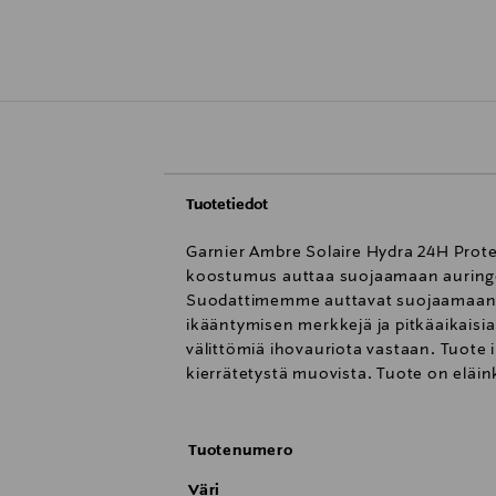
Tuotetiedot
Garnier Ambre Solaire Hydra 24H Prot
koostumus auttaa suojaamaan auringon 
Suodattimemme auttavat suojaamaan iho
ikääntymisen merkkejä ja pitkäaikaisi
välittömiä ihovauriota vastaan. Tuote 
kierrätetystä muovista. Tuote on eläi
Tuotenumero
Väri