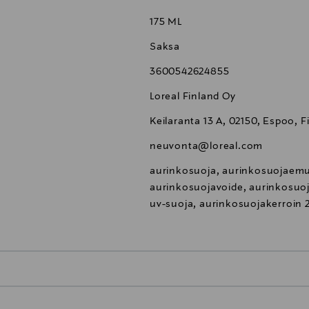
175 ML
Saksa
3600542624855
Loreal Finland Oy
Keilaranta 13 A, 02150, Espoo, F
neuvonta@loreal.com
aurinkosuoja, aurinkosuojaemul
aurinkosuojavoide, aurinkosuoj
uv-suoja, aurinkosuojakerroin 2
0,00 €