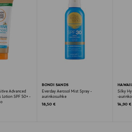
BONDI SANDS
HAWAII
itive Advanced
Everday Aerosol Mist Spray -
Silky H
s Lotion SPF 50+ -
aurinkosuihke
-aurink
io
Original Price
Original
18,50 €
14,90 €