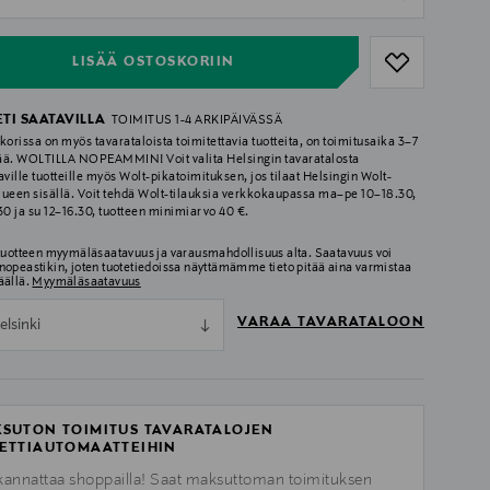
ull
LISÄÄ OSTOSKORIIN
ETI SAATAVILLA
TOIMITUS 1-4 ARKIPÄIVÄSSÄ
korissa on myös tavarataloista toimitettavia tuotteita, on toimitusaika 3–7
ää. WOLTILLA NOPEAMMIN! Voit valita Helsingin tavaratalosta
aville tuotteille myös Wolt-pikatoimituksen, jos tilaat Helsingin Wolt-
lueen sisällä. Voit tehdä Wolt-tilauksia verkkokaupassa ma–pe 10–18.30,
.30 ja su 12–16.30, tuotteen minimiarvo 40 €.
 tuotteen myymäläsaatavuus ja varausmahdollisuus alta. Saatavuus voi
nopeastikin, joten tuotetiedoissa näyttämämme tieto pitää aina varmistaa
äällä.
Myymäläsaatavuus
VARAA TAVARATALOON
elsinki
SUTON TOIMITUS TAVARATALOJEN
ETTIAUTOMAATTEIHIN
kannattaa shoppailla! Saat maksuttoman toimituksen