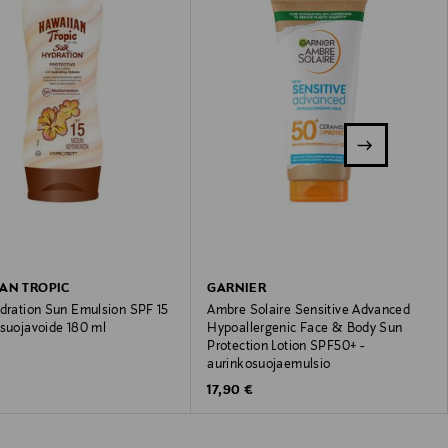
AN TROPIC
GARNIER
ydration Sun Emulsion SPF 15
Ambre Solaire Sensitive Advanced
osuojavoide 180 ml
Hypoallergenic Face & Body Sun
Protection Lotion SPF50+ -
 Price
aurinkosuojaemulsio
Original Price
17,90 €