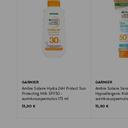
GARNIER
GARNIER
Ambre Solaire Hydra 24H Protect Sun
Ambre Solaire Sens
Protecting Milk SPF30 -
Hypoallergenic Kid
aurinkosuojaemulsio 175 ml
aurinkosuojaemuls
Original Price
Original Price
13,90 €
15,90 €