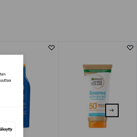
luessa tuotteen vastaanottamisesta.
van tuotteen sinetin tulee olla ehjä.
tuotteen koosta riippuen
lla valittuun osoitteeseen.
sten
muuttaa
äksytty