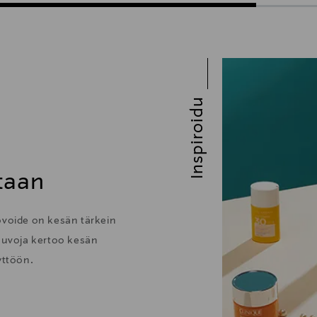
Inspiroidu
taan
ovoide on kesän tärkein
uvoja kertoo kesän
yttöön.