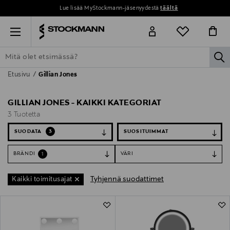
Lue lisää MyStockmann-jäsenyydestä
täältä
Menu
la
Etusivu
Gillian Jones
ETSI KAIKKI
NAISET
MIEHET
LAPSET
KOTI
KOSMETIIK
GILLIAN JONES - KAIKKI KATEGORIAT
3 Tuotetta
SUODATA
3
BRÄNDI
VÄRI
1
Tyhjennä suodattimet
Kaikki toimitusajat
3 Tuotetta