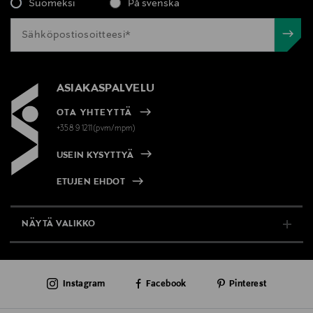
Suomeksi
På svenska
ASIAKASPALVELU
OTA YHTEYTTÄ
+358 9 1211(pvm/mpm)
USEIN KYSYTTYÄ
ETUJEN EHDOT
NÄYTÄ VALIKKO
TUKI & INFO
Instagram
Facebook
Pinterest
AJANKOHTAISTA