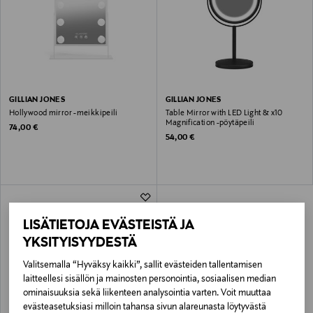
GILLIAN JONES
GILLIAN JONES
Hollywood mirror -meikkipeili
Table Mirror with LED Light & x10
Magnification -pöytäpeili
Original Price
74,00 €
Original Price
54,00 €
LISÄTIETOJA EVÄSTEISTÄ JA
YKSITYISYYDESTÄ
Valitsemalla “Hyväksy kaikki”, sallit evästeiden tallentamisen
laitteellesi sisällön ja mainosten personointia, sosiaalisen median
ominaisuuksia sekä liikenteen analysointia varten. Voit muuttaa
evästeasetuksiasi milloin tahansa sivun alareunasta löytyvästä