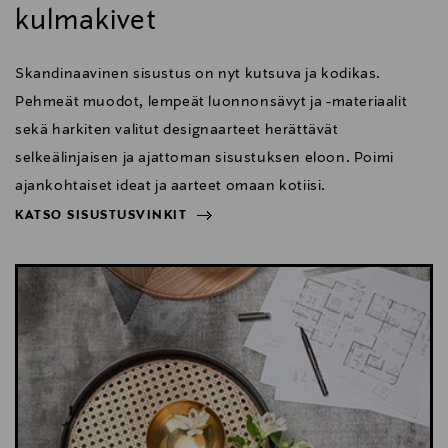
kulmakivet
Skandinaavinen sisustus on nyt kutsuva ja kodikas.
Pehmeät muodot, lempeät luonnonsävyt ja -materiaalit
sekä harkiten valitut designaarteet herättävät
selkeälinjaisen ja ajattoman sisustuksen eloon. Poimi
ajankohtaiset ideat ja aarteet omaan kotiisi.
KATSO SISUSTUSVINKIT
NÄYTÄ VÄHEMMÄN
KATSO SISUSTUSVINKIT