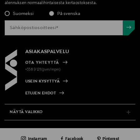
alennuksen normaalihintaisesta kertaostoksesta.
Suomeksi
På svenska
ASIAKASPALVELU
OTA YHTEYTTÄ
+358 9 1211(pvm/mpm)
USEIN KYSYTTYÄ
ETUJEN EHDOT
NÄYTÄ VALIKKO
TUKI & INFO
Instagram
Facebook
Pinterest