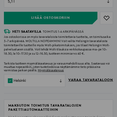
null
LISÄÄ OSTOSKORIIN
HETI SAATAVILLA
TOIMITUS 1-4 ARKIPÄIVÄSSÄ
Jos ostoskorissa on myös tavarataloista toimitettavia tuotteita, on toimitusaika
3–7 arkipäivää. WOLTILLA NOPEAMMIN! Voit valita Helsingin tavaratalosta
toimitettaville tuotteille myös Wolt-pikatoimituksen, jos tilaat Helsingin Wolt-
palvelualueen sisällä. Voit tehdä Wolt-tilauksia verkkokaupassa ma–pe 10–
18.30, la 10–17.30 ja su 12–16.30, tuotteen minimiarvo 40 €.
Tarkista tuotteen myymäläsaatavuus ja varausmahdollisuus alta. Saatavuus voi
muuttua nopeastikin, joten tuotetiedoissa näyttämämme tieto pitää aina
varmistaa paikan päällä.
Myymäläsaatavuus
VARAA TAVARATALOON
Helsinki
MAKSUTON TOIMITUS TAVARATALOJEN
PAKETTIAUTOMAATTEIHIN