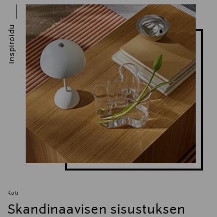
Avainsanat
joseph joseph, keraaminen kasari , sol gel kasari,
Inspiroidu
kattila, kasari ja kansi, keittiö
Koti
Skandinaavisen sisustuksen