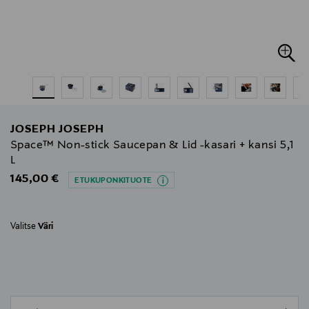
JOSEPH JOSEPH
Space™ Non-stick Saucepan & Lid -kasari + kansi 5,1
L
Original Price
145,00 €
ETUKUPONKITUOTE
Valitse
Väri
null