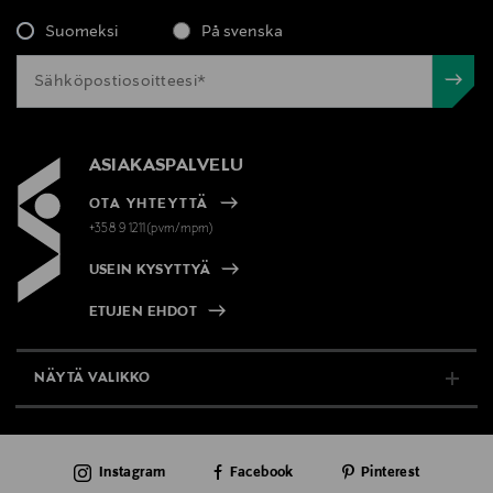
Suomeksi
På svenska
ASIAKASPALVELU
OTA YHTEYTTÄ
+358 9 1211(pvm/mpm)
USEIN KYSYTTYÄ
ETUJEN EHDOT
NÄYTÄ VALIKKO
TUKI & INFO
Instagram
Facebook
Pinterest
AJANKOHTAISTA