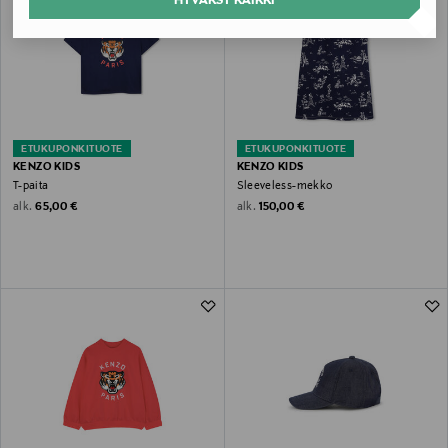
HYVÄKSY KAIKKI
ETUKUPONKITUOTE
ETUKUPONKITUOTE
KENZO KIDS
KENZO KIDS
T-paita
Sleeveless-mekko
Original Price
Original Price
alk.
alk.
65,00 €
150,00 €