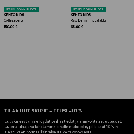
ETUKUPONKITUOTE
ETUKUPONKITUOTE
KENZO KIDS
KENZO KIDS
Collegepaita
Raw Denim -lippalakki
Original Price
Original Price
150,00 €
65,00 €
TILAA UUTISKIRJE
–
ETUSI
–
10 %
Uutiskirjeestämme löydät parhaat edut ja ajankohtaiset uutuudet.
Uutena tilaajana lähetämme sinulle etukoodin, jolla saat 10 %:n
alennuksen normaalihintaisesta kertaostoksesta.