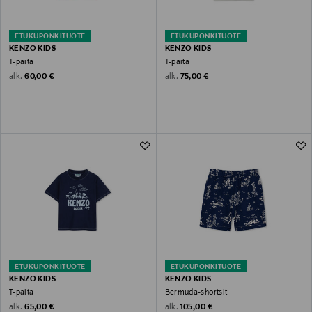
ETUKUPONKITUOTE
ETUKUPONKITUOTE
KENZO KIDS
KENZO KIDS
T-paita
T-paita
Original Price
Original Price
alk.
alk.
60,00 €
75,00 €
ETUKUPONKITUOTE
ETUKUPONKITUOTE
KENZO KIDS
KENZO KIDS
T-paita
Bermuda-shortsit
Original Price
Original Price
alk.
alk.
65,00 €
105,00 €