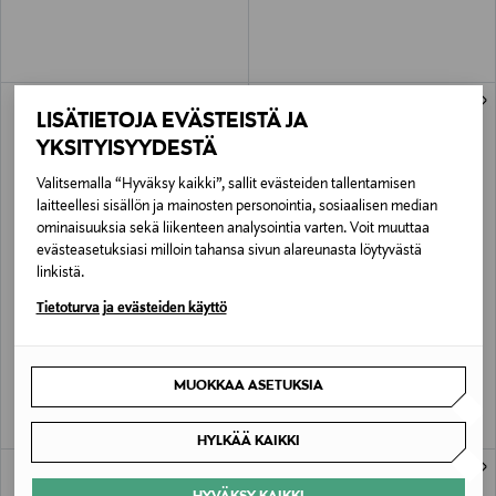
LISÄTIETOJA EVÄSTEISTÄ JA
YKSITYISYYDESTÄ
Valitsemalla “Hyväksy kaikki”, sallit evästeiden tallentamisen
laitteellesi sisällön ja mainosten personointia, sosiaalisen median
ominaisuuksia sekä liikenteen analysointia varten. Voit muuttaa
evästeasetuksiasi milloin tahansa sivun alareunasta löytyvästä
linkistä.
ETUKUPONKITUOTE
ETUKUPONKITUOTE
Tietoturva ja evästeiden käyttö
KENZO KIDS
KENZO KIDS
Polo-pikeepaita
Collegepaita
Original Price
Original Price
alk.
alk.
110,00 €
120,00 €
MUOKKAA ASETUKSIA
HYLKÄÄ KAIKKI