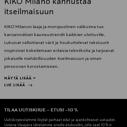
KIKO Milano kannustaa
itseilmaisuun
KIKO Milanon laaja ja monipuolinen valikoima tuo
kansainväliset kauneustrendit kaikkien ulottuville.
Lukuisat valloittavat värit ja houkuttelevat tekstuurit
inspiroivat kokeilemaan erilaisia tekniikoita ja tarjoavat
jokaiselle mahdollisuuden itseilmaisuun ja oman
persoonan korostamiseen.
NÄYTÄ LISÄÄ
LUE LISÄÄ
persoonan korostamiseen.
NÄYTÄ VÄHEMMÄN
LUE LISÄÄ
TILAA UUTISKIRJE
–
ETUSI
–
10 %
Uutiskirjeestämme löydät parhaat edut ja ajankohtaiset uutuudet.
Uutena tilaajana lähetämme sinulle etukoodin, jolla saat 10 %:n