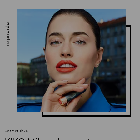
https://www.kikocosmetics.com/en-fi/customer-help-
center/
Inspiroidu
Avainsanat
huultenrajauskynä, meikit, huulet, KIKO Milano
Kosmetiikka