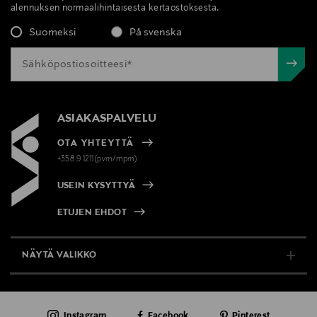
alennuksen normaalihintaisesta kertaostoksesta.
Suomeksi
På svenska
ASIAKASPALVELU
OTA YHTEYTTÄ
+358 9 1211(pvm/mpm)
USEIN KYSYTTYÄ
ETUJEN EHDOT
NÄYTÄ VALIKKO
TUKI & INFO
Instagram
Facebook
Pinterest