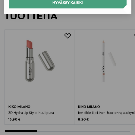
LISÄÄ KIINNOSTAVIA
HYVÄKSY KAIKKI
45410 (RED 28 LAKE), CI 77742 (MANGANESE VIOLET),
CI 42090 (BLUE 1 LAKE), CI 15985 (YELLOW 6 LAKE).
TUOTTEITA
Valmistusmaa
Saksa
Valmistajan tuotenumero
KM000000425001B
Valmistaja
KIKO Milano SAS
Valmistajan osoite
KIKO MILANO
KIKO MILANO
Via Giorgio e Guido Paglia nr. 1/d – 24122 BERGAMO,
3D Hydra Lip Stylo -huulipuna
Invisible Lip Liner -huultenrajauskyn
Italy
Original Price
Original Price
13,90 €
8,90 €
Digitaalinen osoite