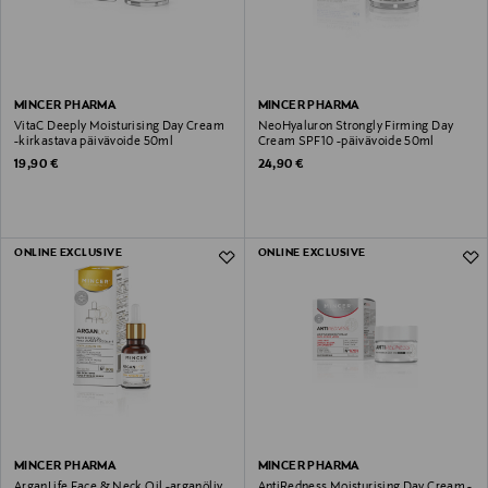
MINCER PHARMA
MINCER PHARMA
VitaC Deeply Moisturising Day Cream
NeoHyaluron Strongly Firming Day
-kirkastava päivävoide 50ml
Cream SPF10 -päivävoide 50ml
Original Price
Original Price
19,90 €
24,90 €
ONLINE EXCLUSIVE
ONLINE EXCLUSIVE
MINCER PHARMA
MINCER PHARMA
ArganLife Face & Neck Oil -arganöljy
AntiRedness Moisturising Day Cream -