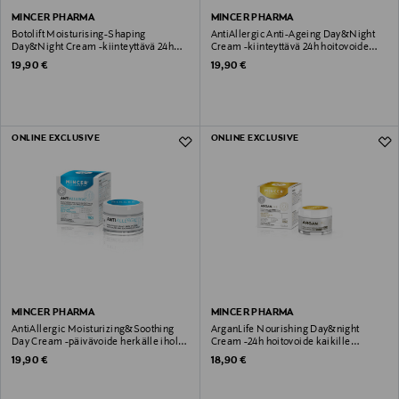
MINCER PHARMA
MINCER PHARMA
Botolift Moisturising-Shaping
AntiAllergic Anti-Ageing Day&Night
Day&Night Cream -kiinteyttävä 24h
Cream -kiinteyttävä 24h hoitovoide
kosteusvoide 50ml
50ml
Original Price
Original Price
19,90 €
19,90 €
ONLINE EXCLUSIVE
ONLINE EXCLUSIVE
MINCER PHARMA
MINCER PHARMA
AntiAllergic Moisturizing&Soothing
ArganLife Nourishing Day&night
Day Cream -päivävoide herkälle iholle
Cream -24h hoitovoide kaikille
50ml
ihotyypeille 50ml
Original Price
Original Price
19,90 €
18,90 €