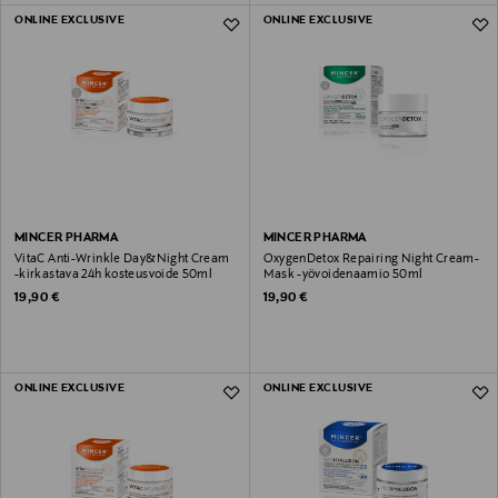
ONLINE EXCLUSIVE
ONLINE EXCLUSIVE
MINCER PHARMA
MINCER PHARMA
VitaC Anti-Wrinkle Day&Night Cream
OxygenDetox Repairing Night Cream-
-kirkastava 24h kosteusvoide 50ml
Mask -yövoidenaamio 50ml
Original Price
Original Price
19,90 €
19,90 €
ONLINE EXCLUSIVE
ONLINE EXCLUSIVE