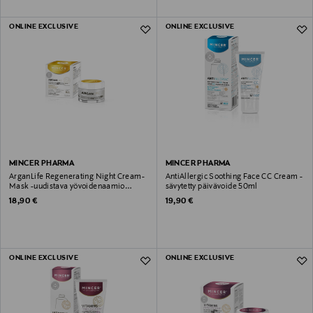
ONLINE EXCLUSIVE
ONLINE EXCLUSIVE
MINCER PHARMA
MINCER PHARMA
ArganLife Regenerating Night Cream-
AntiAllergic Soothing Face CC Cream -
Mask -uudistava yövoidenaamio
sävytetty päivävoide 50ml
aikuiselle iholle 50ml
Original Price
Original Price
18,90 €
19,90 €
ONLINE EXCLUSIVE
ONLINE EXCLUSIVE