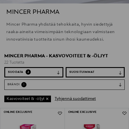
MINCER PHARMA
Mincer Pharma yhdistää tehokkaita, hyvin siedettyjä
raaka-aineita viimeisimpään teknologiaan valmistaen
innovatiivisia tuotteita sinun ihosi kauneudeksi.
MINCER PHARMA - KASVOVOITEET & -ÖLJYT
22 Tuotetta
SUODATA
2
BRÄNDI
1
Tyhjennä suodattimet
Kasvovoiteet & -öljyt
22 Tuotetta
ONLINE EXCLUSIVE
ONLINE EXCLUSIVE