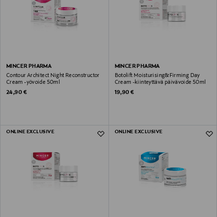
MINCER PHARMA
MINCER PHARMA
Contour Architect Night Reconstructor
Botolift Moisturising&Firming Day
Cream -yövoide 50ml
Cream -kiinteyttävä päivävoide 50ml
Original Price
Original Price
24,90 €
19,90 €
ONLINE EXCLUSIVE
ONLINE EXCLUSIVE