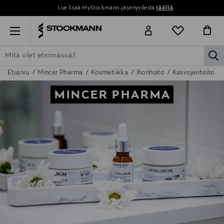
Lue lisää MyStockmann-jäsenyydestä
täältä
Menu
la
Etusivu
Mincer Pharma
Kosmetiikka
Ihonhoito
Kasvojenhoito
ETSI KAIKKI
NAISET
MIEHET
LAPSET
KOTI
KOSMETIIK
MINCER PHARMA