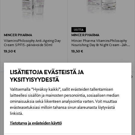
UUTTA
MINCER PHARMA
MINCER PHARMA
VitaminsPhilosophy Anti-Ageing Day
Mincer Pharma VitaminsPhilosophy
Cream SPF15 -päivävoide 50ml
Nourishing Day & Night Cream -24h
hoitovoide 50ml
Original Price
Original Price
19,50 €
19,50 €
LISÄTIETOJA EVÄSTEISTÄ JA
ONLINE EXCLUSIVE
ONLINE EXCLUSIVE
YKSITYISYYDESTÄ
Valitsemalla “Hyväksy kaikki”, sallit evästeiden tallentamisen
laitteellesi sisällön ja mainosten personointia, sosiaalisen median
ominaisuuksia sekä liikenteen analysointia varten. Voit muuttaa
evästeasetuksiasi milloin tahansa sivun alareunasta löytyvästä
linkistä.
Tietoturva ja evästeiden käyttö
MINCER PHARMA
MINCER PHARMA