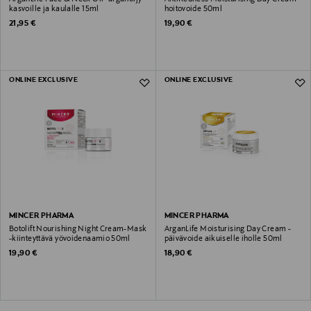
kasvoille ja kaulalle 15ml
hoitovoide 50ml
Original Price
Original Price
21,95 €
19,90 €
ONLINE EXCLUSIVE
ONLINE EXCLUSIVE
MINCER PHARMA
MINCER PHARMA
Botolift Nourishing Night Cream-Mask
ArganLife Moisturising Day Cream -
-kiinteyttävä yövoidenaamio 50ml
päivävoide aikuiselle iholle 50ml
Original Price
Original Price
19,90 €
18,90 €