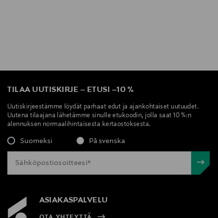
TILAA UUTISKIRJE
–
ETUSI
–
10 %
Uutiskirjeestämme löydät parhaat edut ja ajankohtaiset uutuudet.
Uutena tilaajana lähetämme sinulle etukoodin, jolla saat 10 %:n
alennuksen normaalihintaisesta kertaostoksesta.
Suomeksi
På svenska
ASIAKASPALVELU
OTA YHTEYTTÄ