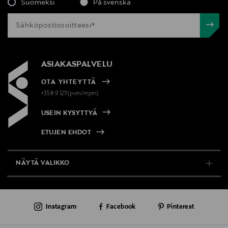
Suomeksi
På svenska
ASIAKASPALVELU
OTA YHTEYTTÄ
+358 9 1211(pvm/mpm)
USEIN KYSYTTYÄ
ETUJEN EHDOT
NÄYTÄ VALIKKO
TUKI & INFO
Instagram
Facebook
Pinterest
AJANKOHTAISTA