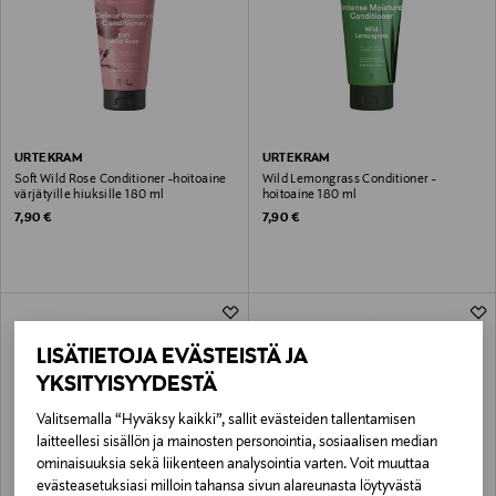
URTEKRAM
URTEKRAM
Soft Wild Rose Conditioner -hoitoaine
Wild Lemongrass Conditioner -
värjätyille hiuksille 180 ml
hoitoaine 180 ml
Original Price
Original Price
7,90 €
7,90 €
LISÄTIETOJA EVÄSTEISTÄ JA
YKSITYISYYDESTÄ
Valitsemalla “Hyväksy kaikki”, sallit evästeiden tallentamisen
laitteellesi sisällön ja mainosten personointia, sosiaalisen median
ominaisuuksia sekä liikenteen analysointia varten. Voit muuttaa
evästeasetuksiasi milloin tahansa sivun alareunasta löytyvästä