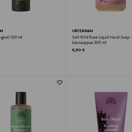
AM
URTEKRAM
-geeli 100 ml
Soft Wild Rose Liquid Hand Soap -
käsisaippua 300 ml
rice
Original Price
6,90 €