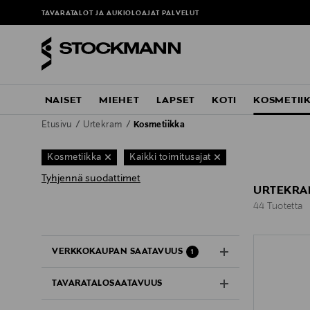
TAVARATALOT JA AUKIOLOAJAT
PALVELUT
NAISET
MIEHET
LAPSET
KOTI
KOSMETII
Etusivu
Urtekram
Kosmetiikka
Kosmetiikka
Kaikki toimitusajat
Tyhjennä suodattimet
URTEKRAM
44 Tuotetta
44 Tuotetta
VERKKOKAUPAN SAATAVUUS
1
TAVARATALOSAATAVUUS