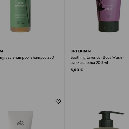
AM
URTEKRAM
ongrass Shampoo -shampoo 250
Soothing Lavender Body Wash -
suihkusaippua 200 ml
rice
Original Price
6,90 €