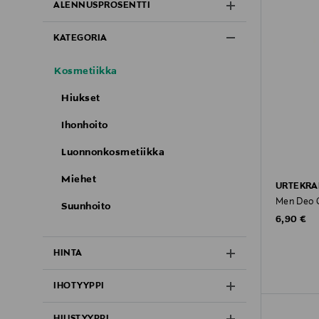
ALENNUSPROSENTTI
KATEGORIA
Kosmetiikka
Hiukset
Ihonhoito
Luonnonkosmetiikka
Miehet
URTEKR
Men Deo C
Suunhoito
Original P
6,90 €
HINTA
IHOTYYPPI
HIUSTYYPPI