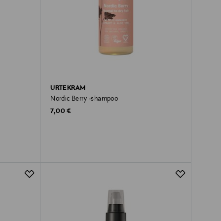
URTEKRAM
Nordic Berry -shampoo
Original Price
7,00 €