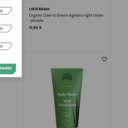
URTEKRAM
sy
rum -
Organic Dare to Dream Ageless night cream
-yövoide
Original Price
11,90 €
sy
sy
KAIKKI