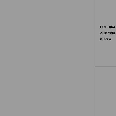
URTEKR
Aloe Vera 
Original P
6,90 €