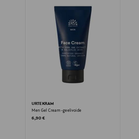
URTEKRAM
Men Gel Cream -geelivoide
Original Price
6,90 €