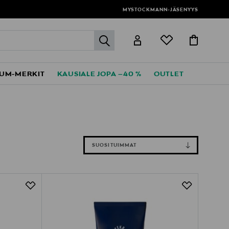
MYSTOCKMANN-JÄSENYYS
label.header.go
UM-MERKIT
KAUSIALE JOPA –40 %
OUTLET
SUOSITUIMMAT