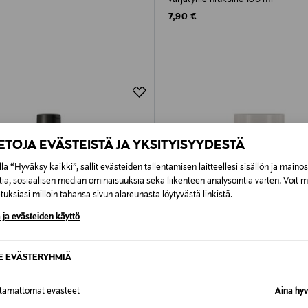
rice
Original Price
7,90 €
IETOJA EVÄSTEISTÄ JA YKSITYISYYDESTÄ
la “Hyväksy kaikki”, sallit evästeiden tallentamisen laitteellesi sisällön ja maino
tia, sosiaalisen median ominaisuuksia sekä liikenteen analysointia varten. Voit 
uksiasi milloin tahansa sivun alareunasta löytyvästä linkistä.
 ja evästeiden käyttö
SE EVÄSTERYHMIÄ
ttämättömät evästeet
Aina hyv