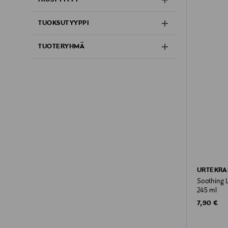
TUOKSUTYYPPI
TUOTERYHMÄ
URTEKR
Soothing L
245 ml
Original P
7,90 €