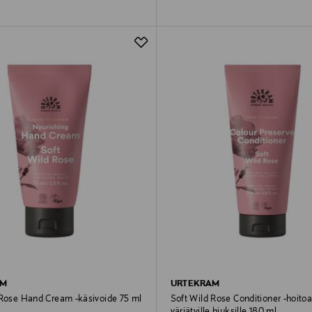
AM
URTEKRAM
 Rose Hand Cream -käsivoide 75 ml
Soft Wild Rose Conditioner -hoito
värjätyille hiuksille 180 ml