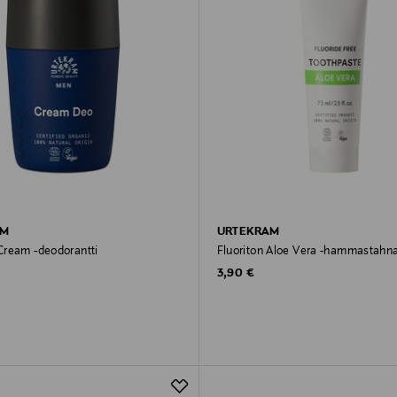
AM
URTEKRAM
ream -deodorantti
Fluoriton Aloe Vera -hammastahna
rice
Original Price
3,90 €