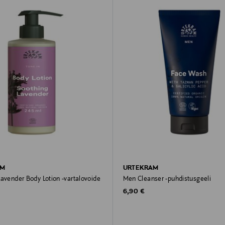
AM
URTEKRAM
avender Body Lotion -vartalovoide
Men Cleanser -puhdistusgeeli
Original Price
6,90 €
rice