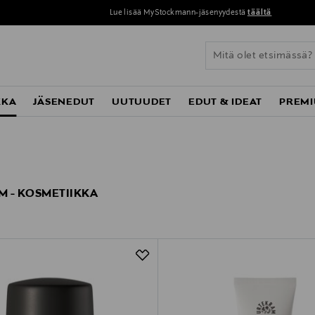
Lue lisää MyStockmann-jäsenyydestä
täältä
KKA
JÄSENEDUT
UUTUUDET
EDUT & IDEAT
PREMI
 - KOSMETIIKKA