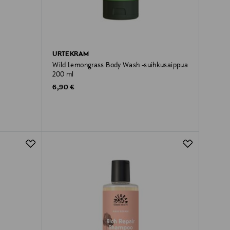
URTEKRAM
Wild Lemongrass Body Wash -suihkusaippua
200 ml
Original Price
6,90 €