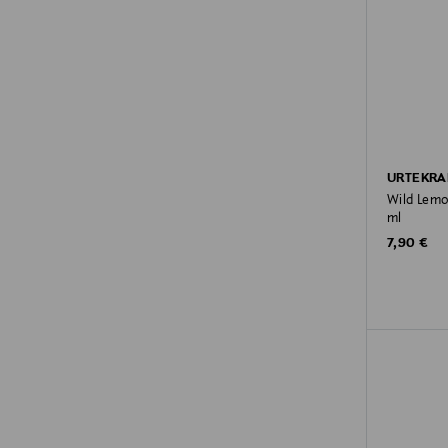
URTEKR
Wild Lem
ml
Original P
7,90 €