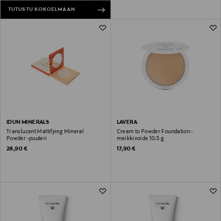
TUTUSTU KOKOELMAAN
IDUN MINERALS
LAVERA
Translucent Mattifying Mineral
Cream to Powder Foundation -
Powder -puuteri
meikkivoide 10.5 g
Original Price
Original Price
28,90 €
17,90 €