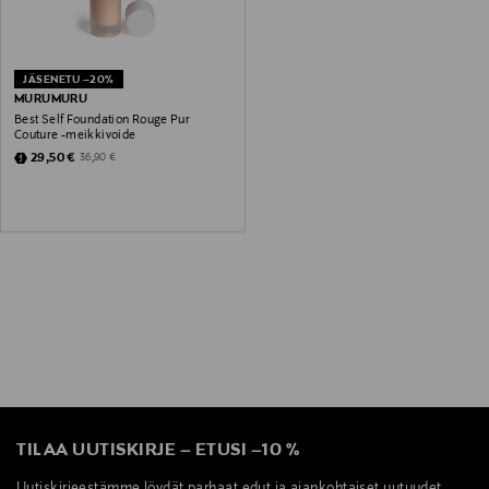
JÄSENETU –20%
MURUMURU
Best Self Foundation Rouge Pur
Couture -meikkivoide
Discounted Price
Original Price
29,50 €
36,90 €
TILAA UUTISKIRJE
–
ETUSI
–
10 %