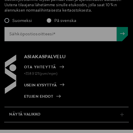
Uutiskirjeestämme löydät parhaat edut ja ajankohtaiset uutuudet.
Uutena tilaajana lähetämme sinulle etukoodin, jolla saat 10 %:n
alennuksen normaalihintaisesta kertaostoksesta.
Suomeksi
På svenska
ASIAKASPALVELU
OTA YHTEYTTÄ
+358 9 1211(pvm/mpm)
USEIN KYSYTTYÄ
ETUJEN EHDOT
NÄYTÄ VALIKKO
TUKI & INFO