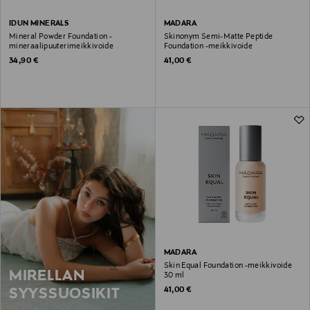
IDUN MINERALS
MADARA
Mineral Powder Foundation -
Skinonym Semi-Matte Peptide
mineraalipuuterimeikkivoide
Foundation -meikkivoide
Original Price
Original Price
34,90 €
41,00 €
MADARA
Skin Equal Foundation -meikkivoide
MIRELLAN
30 ml
Original Price
41,00 €
SYYSSUOSIKIT