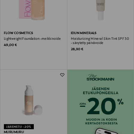
FLOW COSMETICS
IDUN MINERALS
Lightweight Foundation -meikkivoide
Moisturizing Mineral Skin Tint SPF 30
- sävytetty päivävoide
Original Price
49,00 €
Original Price
28,90 €
JÄSENETU –20%
MURUMURU