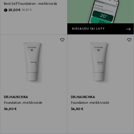
Best Self Foundation - meikkivoide
Discounted Price
Original Price
29,50 €
36,90 €
KIRJAUDU TAI LIITY
DR.HAUSCHKA
DR.HAUSCHKA
Foundation -meikkivoide
Foundation -meikkivoide
Original Price
Original Price
34,90 €
34,90 €