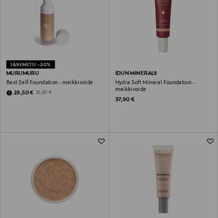
JÄSENETU –20%
MURUMURU
IDUN MINERALS
Best Self Foundation - meikkivoide
Hydra Soft Mineral Foundation -
meikkivoide
Discounted Price
Original Price
29,50 €
36,90 €
Original Price
37,90 €