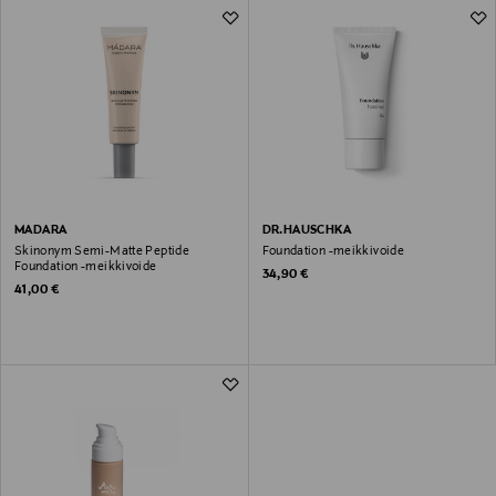
MADARA
DR.HAUSCHKA
Skinonym Semi-Matte Peptide
Foundation -meikkivoide
Foundation -meikkivoide
Original Price
34,90 €
Original Price
41,00 €