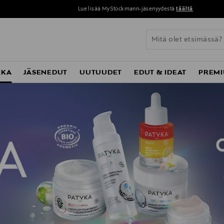
Lue lisää MyStockmann-jäsenyydestä
täältä
KKA
JÄSENEDUT
UUTUUDET
EDUT & IDEAT
PREMI