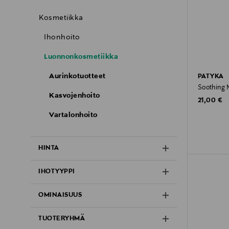
Kosmetiikka
Ihonhoito
Luonnonkosmetiikka
Aurinkotuotteet
PATYKA
Soothing 
Kasvojenhoito
Original P
21,00 €
Vartalonhoito
HINTA
IHOTYYPPI
OMINAISUUS
TUOTERYHMÄ