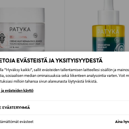
IETOJA EVÄSTEISTÄ JA YKSITYISYYDESTÄ
la “Hyväksy kaikki”, sallit evästeiden tallentamisen laitteellesi sisällön ja maino
tia, sosiaalisen median ominaisuuksia sekä liikenteen analysointia varten. Voit 
JÄSENETU –21%
uksiasi milloin tahansa sivun alareunasta löytyvästä linkistä.
PATYKA
 ja evästeiden käyttö
airing Night Cream -yövoide
Detox Dream Serum -yöseerumi
rice
Discounted Price
Original Price
34,00 €
42,90 €
SE EVÄSTERYHMIÄ
ttämättömät evästeet
Aina hyv