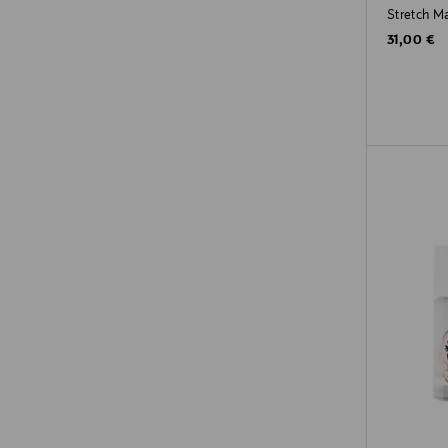
Stretch Ma
Original P
31,00 €