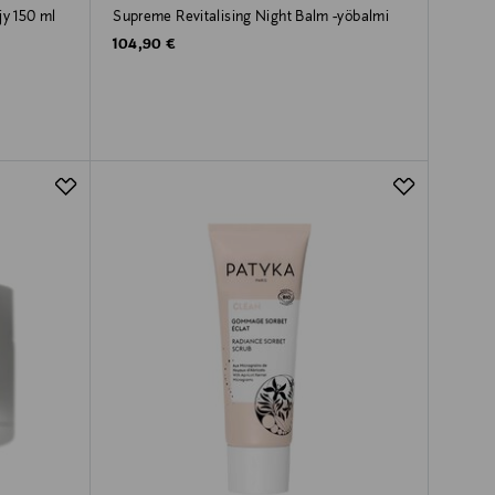
jy 150 ml
Supreme Revitalising Night Balm -yöbalmi
Original Price
104,90 €