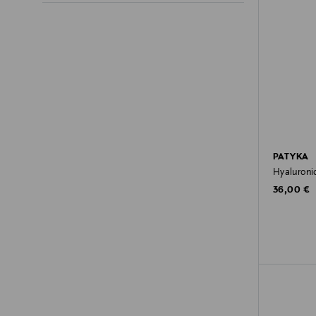
PATYKA
Hyaluronic
Original P
36,00 €