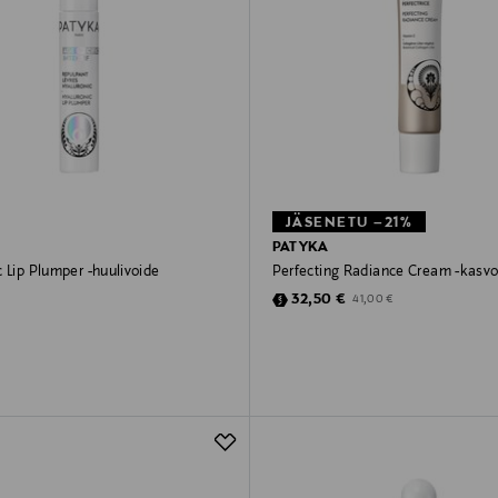
JÄSENETU –21%
PATYKA
 Lip Plumper -huulivoide
Perfecting Radiance Cream -kasv
rice
Discounted Price
Original Price
32,50 €
41,00 €