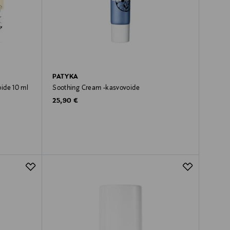
PATYKA
ide 10 ml
Soothing Cream -kasvovoide
Original Price
25,90 €