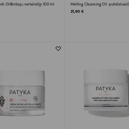
rk Oil&nbsp;-vartaloöljy 100 ml
Melting Cleansing Oil -puhdistusöl
rice
Original Price
21,90 €