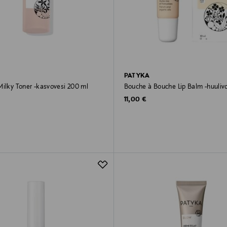
PATYKA
Milky Toner -kasvovesi 200 ml
Bouche à Bouche Lip Balm -huulivo
rice
Original Price
11,00 €