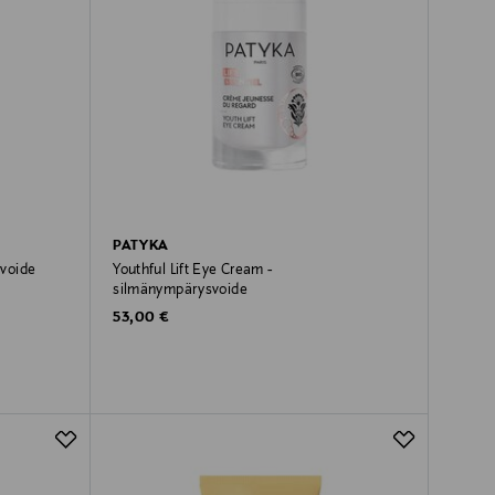
PATYKA
ovoide
Youthful Lift Eye Cream -
silmänympärysvoide
Original Price
53,00 €